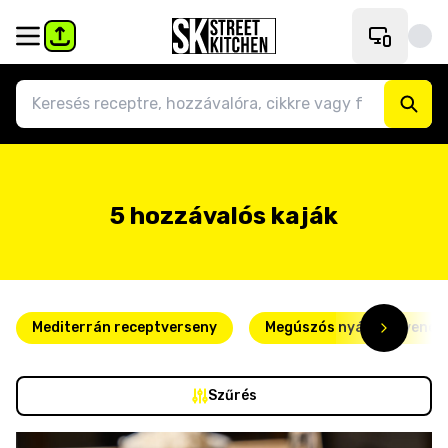
5 hozzávalós kaják
Mediterrán receptverseny
Megúszós nyári kedvence
Szűrés