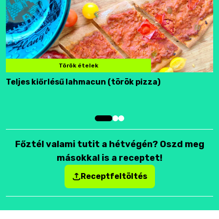
Török ételek
Teljes kiőrlésű lahmacun (török pizza)
F
Főztél valami tutit a hétvégén? Oszd meg
másokkal is a receptet!
Receptfeltöltés