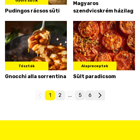
Gyors sütik
Magyaros
Pudingos rácsos süti
szendvicskrém házilag
Tészták
Alapreceptek
Gnocchi alla sorrentina
Sült paradicsom
1
2
...
5
6