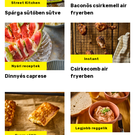
Street Kitchen
Baconös csirkemell air
Spárga sütőben sütve
fryerben
Instant
Nyári receptek
Csirkecomb air
Dinnyés caprese
fryerben
Legjobb reggelik