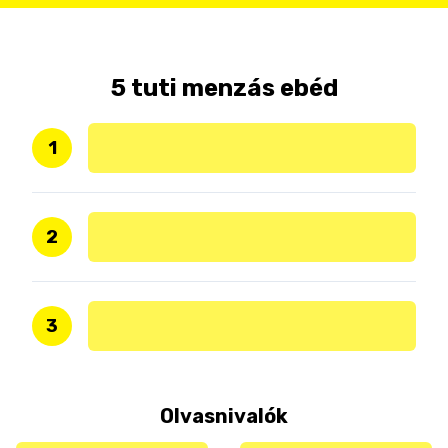
5 tuti menzás ebéd
1
2
3
Olvasnivalók