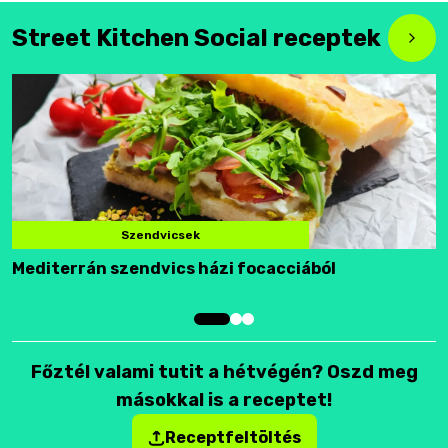
Street Kitchen Social receptek
Szendvicsek
Mediterrán szendvics házi focacciából
F
Főztél valami tutit a hétvégén? Oszd meg
másokkal is a receptet!
Receptfeltöltés