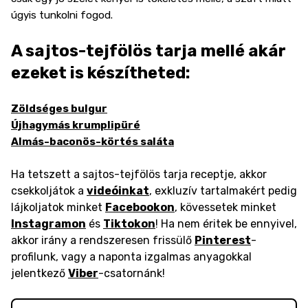
úgyis tunkolni fogod.
A sajtos-tejfölös tarja mellé akár
ezeket is készítheted:
Zöldséges bulgur
Újhagymás krumplipüré
Almás-baconös-körtés saláta
Ha tetszett a sajtos-tejfölös tarja receptje, akkor
csekkoljátok a
videóinkat
, exkluzív tartalmakért pedig
lájkoljatok minket
Facebookon
, kövessetek minket
Instagramon
és
Tiktokon
! Ha nem éritek be ennyivel,
akkor irány a rendszeresen frissülő
Pinterest
-
profilunk, vagy a naponta izgalmas anyagokkal
jelentkező
Viber
-csatornánk!