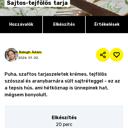
Sajtos-tejfölös
tarja
Hozzávalók
Elkészítés
Értékelések
Balogh
Ádám
2026. 01. 02.
Puha, szaftos tarjaszeletek krémes, tejfölös
szósszal és aranybarnára sült sajtréteggel – ez az
a tepsis hús, ami hétköznap is ünnepinek hat,
mégsem bonyolult.
Elkészítés
20 perc