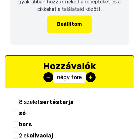
gyakrabban hozzuk neked a recepteket és a
cikkeket a találataid között.
Beállítom
Hozzávalók
négy főre
8
szelet
sertéstarja
só
bors
2
ek
olívaolaj