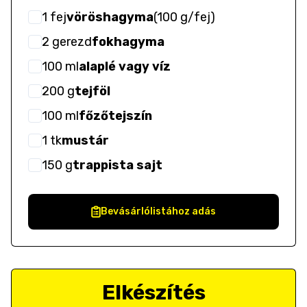
1
fej
vöröshagyma
(
100 g/fej
)
2
gerezd
fokhagyma
100
ml
alaplé vagy víz
200
g
tejföl
100
ml
főzőtejszín
1
tk
mustár
150
g
trappista sajt
Bevásárlólistához adás
Elkészítés