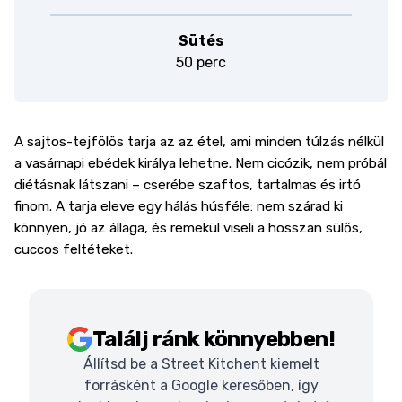
Sütés
50 perc
A sajtos-tejfölös tarja az az étel, ami minden túlzás nélkül
a vasárnapi ebédek királya lehetne. Nem cicózik, nem próbál
diétásnak látszani – cserébe szaftos, tartalmas és irtó
finom. A tarja eleve egy hálás húsféle: nem szárad ki
könnyen, jó az állaga, és remekül viseli a hosszan sülős,
cuccos feltéteket.
Találj ránk könnyebben!
Állítsd be a Street Kitchent kiemelt
forrásként a Google keresőben, így