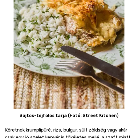
Sajtos-tejfölös tarja (Fotó: Street Kitchen)
Köretnek krumplipüré, rizs, bulgur, sült zöldség vagy akár
csak egy jó szelet kenyér is tökéletes mellé, a szaft miatt