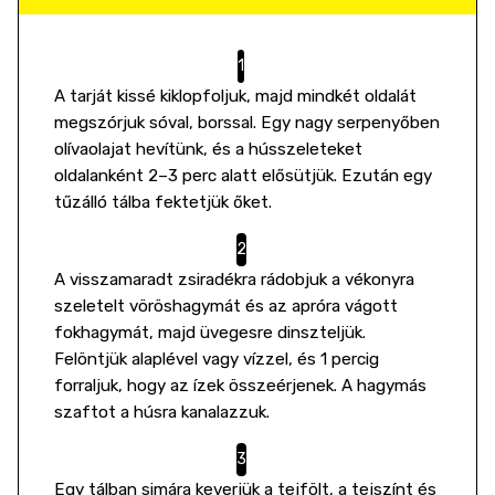
A tarját kissé kiklopfoljuk, majd mindkét oldalát
megszórjuk sóval, borssal. Egy nagy serpenyőben
olívaolajat hevítünk, és a hússzeleteket
oldalanként 2–3 perc alatt elősütjük. Ezután egy
tűzálló tálba fektetjük őket.
A visszamaradt zsiradékra rádobjuk a vékonyra
szeletelt vöröshagymát és az apróra vágott
fokhagymát, majd üvegesre dinszteljük.
Felöntjük alaplével vagy vízzel, és 1 percig
forraljuk, hogy az ízek összeérjenek. A hagymás
szaftot a húsra kanalazzuk.
Egy tálban simára keverjük a tejfölt, a tejszínt és