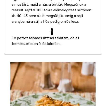
a mustárt, majd a húsra öntjük. Megszórjuk a
reszelt sajttal. 180 fokra előmelegített sütőben
kb. 40–45 perc alatt megsütjük, amíg a sajt
aranybarnára sül, a hús pedig omlós lesz.
Én petrezselymes rizzsel tálaltam, de ez
természetesen ízlés kérdése.