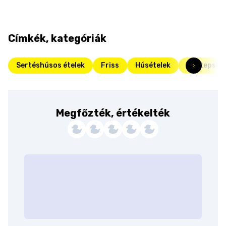
Címkék, kategóriák
Sertéshúsos ételek
Friss
Húsételek
Egytepsis 
Megfőzték, értékelték