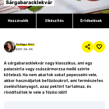
Sárgabaracklekvár
Hozzávalók
Elkészítés
Értékelések
Szilágyi
Nóri
2021. 06. 04.
A sárgabaracklekvár nagy klasszikus, ami egy
palacsinta vagy császármorzsa mellé szinte
kötelező. Ha nem akartok sokat pepecselni vele,
akkor használjatok befőzőcukrot, ami természetes
zselésítőanyagot, azaz pektint tartalmaz, és
rövidítsétek le vele a főzési időt!