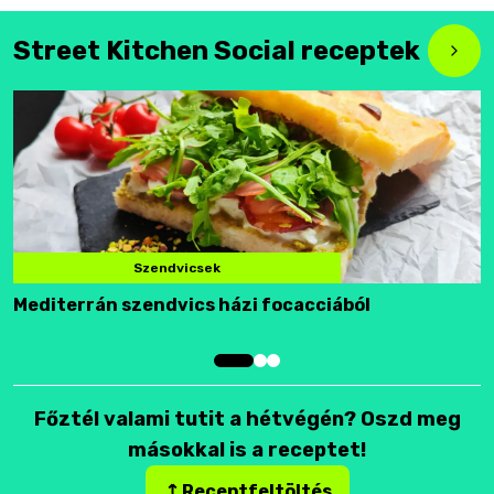
Street Kitchen Social receptek
Szendvicsek
Mediterrán szendvics házi focacciából
F
Főztél valami tutit a hétvégén? Oszd meg
másokkal is a receptet!
Receptfeltöltés