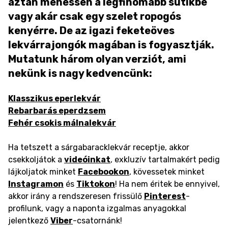
aztán mehessen a legfinomabb sütikbe
vagy akár csak egy szelet ropogós
kenyérre. De az igazi feketeöves
lekvárrajongók magában is fogyasztják.
Mutatunk három olyan verziót, ami
nekünk is nagy kedvencünk:
Klasszikus eperlekvár
Rebarbarás eperdzsem
Fehér csokis málnalekvár
Ha tetszett a sárgabaracklekvár receptje, akkor
csekkoljátok a
videóinkat
, exkluzív tartalmakért pedig
lájkoljatok minket
Facebookon
, kövessetek minket
Instagramon
és
Tiktokon
! Ha nem éritek be ennyivel,
akkor irány a rendszeresen frissülő
Pinterest
-
profilunk, vagy a naponta izgalmas anyagokkal
jelentkező
Viber
-csatornánk!