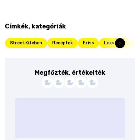
Címkék, kategóriák
Street Kitchen
Receptek
Friss
Lekvárok
Be
Megfőzték, értékelték