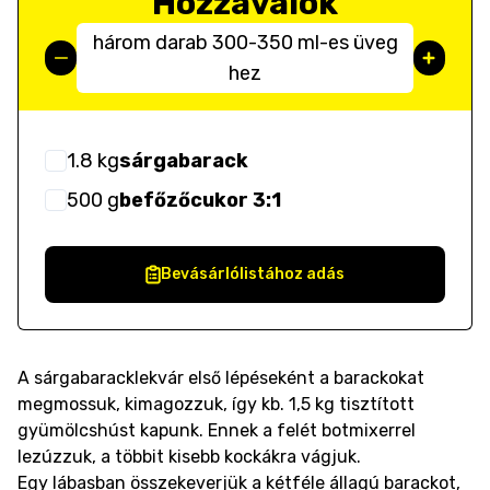
Hozzávalók
három darab 300-350 ml-es üveg
hez
1.8
kg
sárgabarack
500
g
befőzőcukor 3:1
Bevásárlólistához adás
A sárgabaracklekvár első lépéseként a barackokat
megmossuk, kimagozzuk, így kb. 1,5 kg tisztított
gyümölcshúst kapunk. Ennek a felét botmixerrel
lezúzzuk, a többit kisebb kockákra vágjuk.
Egy lábasban összekeverjük a kétféle állagú barackot,