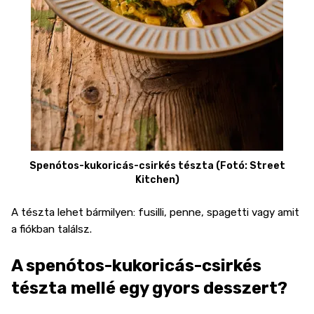
Spenótos-kukoricás-csirkés tészta (Fotó: Street
Kitchen)
A tészta lehet bármilyen: fusilli, penne, spagetti vagy amit
a fiókban találsz.
A spenótos-kukoricás-csirkés
tészta mellé egy gyors desszert?