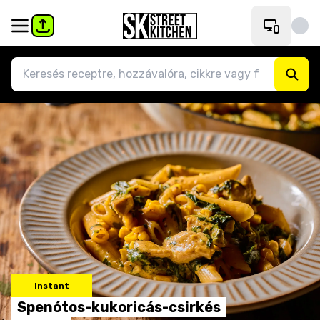
Instant
Spenótos-kukoricás-csirkés