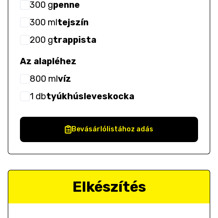
300
g
penne
300
ml
tejszín
200
g
trappista
Az alapléhez
800
ml
víz
1
db
tyúkhúsleveskocka
Bevásárlólistához adás
Elkészítés