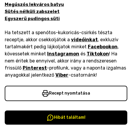
Megúszós lekváros batyu
Sütés nélküli zabszelet
Egyszerű pudingos süti
Ha tetszett a spenótos-kukoricás-csirkés tészta
receptje, akkor csekkoljátok a
videóinkat
, exkluzív
tartalmakért pedig lájkoljatok minket
Facebookon
,
kövessetek minket
Instagramon
és
Tiktokon
! Ha
nem éritek be ennyivel, akkor irány a rendszeresen
frissülő
Pinterest
-profilunk, vagy a naponta izgalmas
anyagokkal jelentkező
Viber
-csatornánk!
Recept nyomtatása
Hibát találtam!