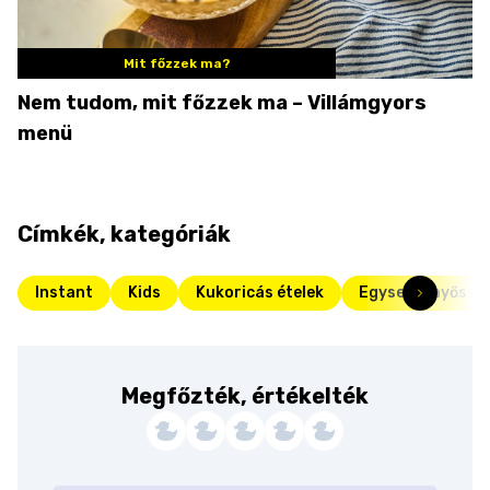
Mit főzzek ma?
Nem tudom, mit főzzek ma – Villámgyors
menü
Címkék, kategóriák
Instant
Kids
Kukoricás ételek
Egyserpenyős ka
Megfőzték, értékelték