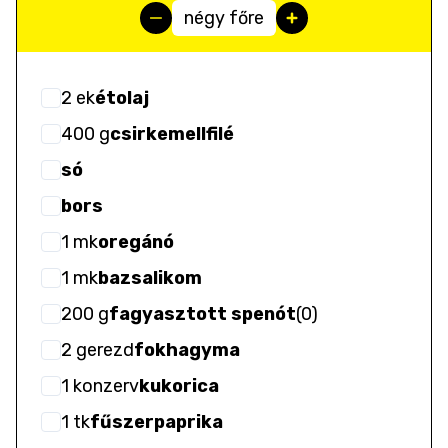
négy főre
2
ek
étolaj
400
g
csirkemellfilé
só
bors
1
mk
oregánó
1
mk
bazsalikom
200
g
fagyasztott spenót
(
0
)
2
gerezd
fokhagyma
1
konzerv
kukorica
1
tk
fűszerpaprika