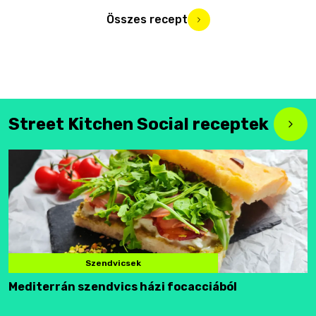
Összes recept
Street Kitchen Social receptek
Szendvicsek
Mediterrán szendvics házi focacciából
F