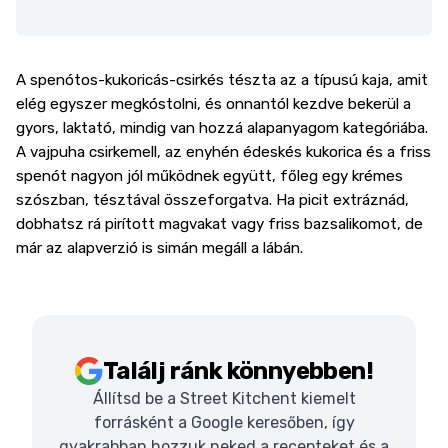
A spenótos-kukoricás-csirkés tészta az a típusú kaja, amit
elég egyszer megkóstolni, és onnantól kezdve bekerül a
gyors, laktató, mindig van hozzá alapanyagom kategóriába.
A vajpuha csirkemell, az enyhén édeskés kukorica és a friss
spenót nagyon jól működnek együtt, főleg egy krémes
szószban, tésztával összeforgatva. Ha picit extráznád,
dobhatsz rá pirított magvakat vagy friss bazsalikomot, de
már az alapverzió is simán megáll a lábán.
Találj ránk könnyebben!
Állítsd be a Street Kitchent kiemelt
forrásként a Google keresőben, így
gyakrabban hozzuk neked a recepteket és a