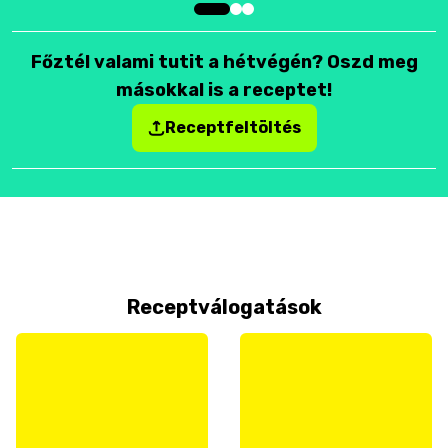
Főztél valami tutit a hétvégén? Oszd meg
másokkal is a receptet!
Receptfeltöltés
Receptválogatások