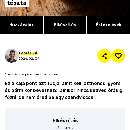
tészta
Hozzávalók
Elkészítés
Értékelések
Fördős
Zé
2026. 02. 04.
*Termékmegjelenítést tartalmaz
Ez a kaja pont azt tudja, amit kell: otthonos, gyors
és bármikor bevethető, amikor nincs kedved órákig
főzni, de nem éred be egy szendviccsel.
Elkészítés
30 perc