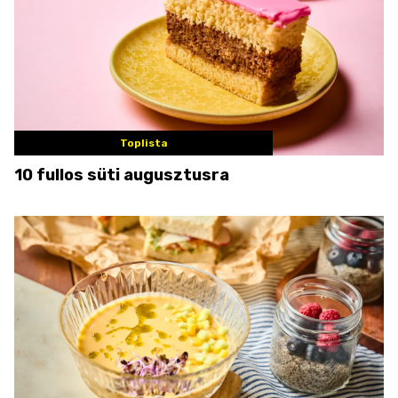
Toplista
10 fullos süti augusztusra