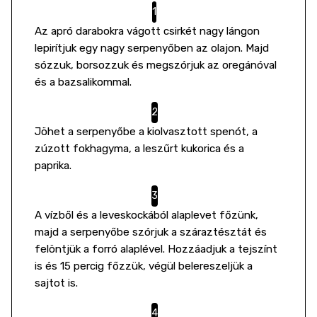
Az apró darabokra vágott csirkét nagy lángon
lepirítjuk egy nagy serpenyőben az olajon. Majd
sózzuk, borsozzuk és megszórjuk az oregánóval
és a bazsalikommal.
Jöhet a serpenyőbe a kiolvasztott spenót, a
zúzott fokhagyma, a leszűrt kukorica és a
paprika.
A vízből és a leveskockából alaplevet főzünk,
majd a serpenyőbe szórjuk a száraztésztát és
felöntjük a forró alaplével. Hozzáadjuk a tejszínt
is és 15 percig főzzük, végül belereszeljük a
sajtot is.