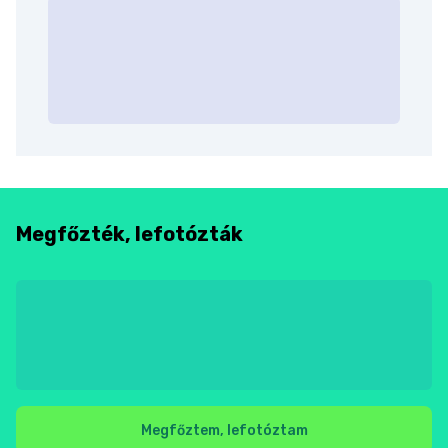
Megfőzték, lefotózták
Megfőztem, lefotóztam