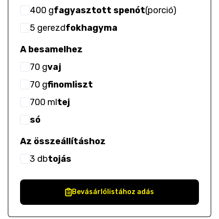
400
g
fagyasztott spenót
(
porció
)
5
gerezd
fokhagyma
A besamelhez
70
g
vaj
70
g
finomliszt
700
ml
tej
só
Az összeállításhoz
3
db
tojás
Bevásárlólistához adás