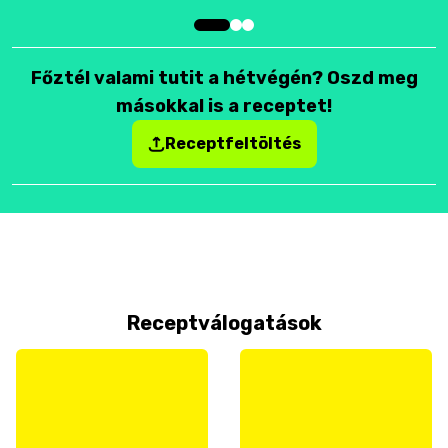
Főztél valami tutit a hétvégén? Oszd meg
másokkal is a receptet!
Receptfeltöltés
Receptválogatások