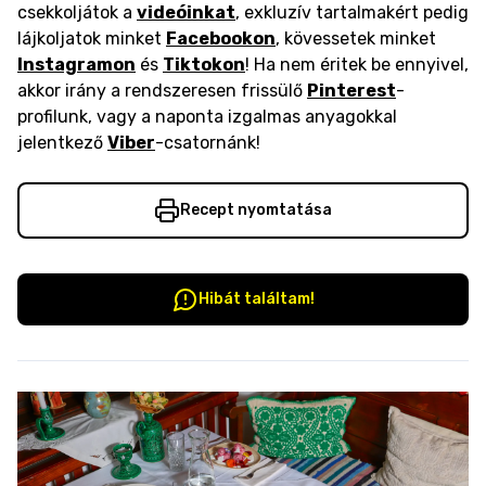
csekkoljátok a
videóinkat
, exkluzív tartalmakért pedig
lájkoljatok minket
Facebookon
, kövessetek minket
Instagramon
és
Tiktokon
! Ha nem éritek be ennyivel,
akkor irány a rendszeresen frissülő
Pinterest
-
profilunk, vagy a naponta izgalmas anyagokkal
jelentkező
Viber
-csatornánk!
Recept nyomtatása
Hibát találtam!