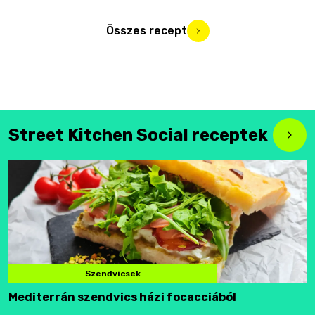
Összes recept
Street Kitchen Social receptek
Szendvicsek
Mediterrán szendvics házi focacciából
F