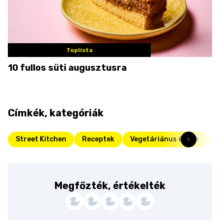
Toplista
10 fullos süti augusztusra
Címkék, kategóriák
Street Kitchen
Receptek
Vegetáriánus ételek
F
Megfőzték, értékelték