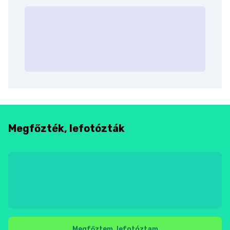
Megfőzték, lefotózták
Megfőztem, lefotóztam