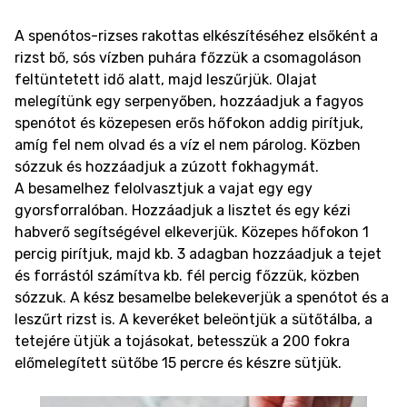
A spenótos-rizses rakottas elkészítéséhez elsőként a
rizst bő, sós vízben puhára főzzük a csomagoláson
feltüntetett idő alatt, majd leszűrjük. Olajat
melegítünk egy serpenyőben, hozzáadjuk a fagyos
spenótot és közepesen erős hőfokon addig pirítjuk,
amíg fel nem olvad és a víz el nem párolog. Közben
sózzuk és hozzáadjuk a zúzott fokhagymát.
A besamelhez felolvasztjuk a vajat egy egy
gyorsforralóban. Hozzáadjuk a lisztet és egy kézi
habverő segítségével elkeverjük. Közepes hőfokon 1
percig pirítjuk, majd kb. 3 adagban hozzáadjuk a tejet
és forrástól számítva kb. fél percig főzzük, közben
sózzuk. A kész besamelbe belekeverjük a spenótot és a
leszűrt rizst is. A keveréket beleöntjük a sütőtálba, a
tetejére ütjük a tojásokat, betesszük a 200 fokra
előmelegített sütőbe 15 percre és készre sütjük.