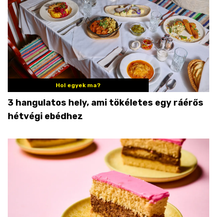
Hol egyek ma?
3 hangulatos hely, ami tökéletes egy ráérős
hétvégi ebédhez