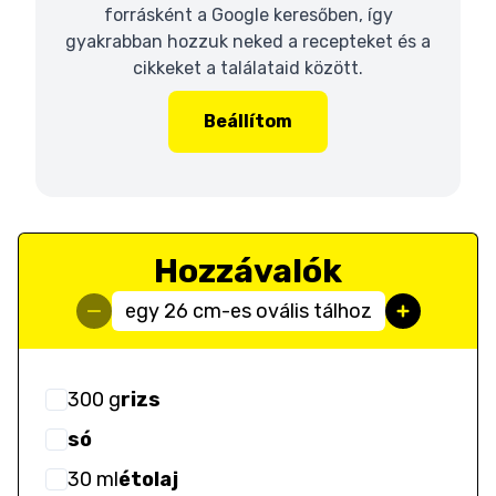
forrásként a Google keresőben, így
gyakrabban hozzuk neked a recepteket és a
cikkeket a találataid között.
Beállítom
Hozzávalók
egy 26 cm-es ovális tálhoz
300
g
rizs
só
30
ml
étolaj