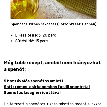
Spenótos-rizses rakottas (Fotó: Street Kitchen)
Elkészítési idő: 20 perc
Sütési idő: 15 perc
Még több recept, amiből nem hiányozhat
a spenót:
5 hozzávalós spenótos omlett
Sajtkrémes-csirkecombos fusilli spenóttal
Spenótos lasagne ricottával
Ha tetszett a spenótos-rizses rakottas receptje, akkor