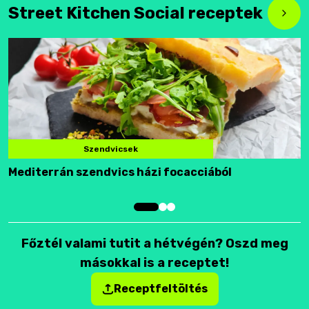
Street Kitchen Social receptek
Szendvicsek
Mediterrán szendvics házi focacciából
F
Főztél valami tutit a hétvégén? Oszd meg
másokkal is a receptet!
Receptfeltöltés