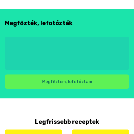
Megfőzték, lefotózták
Megfőztem, lefotóztam
Legfrissebb receptek