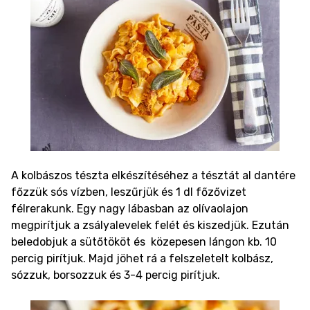
A kolbászos tészta elkészítéséhez a tésztát al dantére
főzzük sós vízben, leszűrjük és 1 dl főzővizet
félrerakunk. Egy nagy lábasban az olívaolajon
megpirítjuk a zsályalevelek felét és kiszedjük. Ezután
beledobjuk a sütőtököt és közepesen lángon kb. 10
percig pirítjuk. Majd jöhet rá a felszeletelt kolbász,
sózzuk, borsozzuk és 3-4 percig pirítjuk.