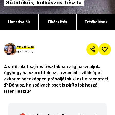
Sütőtökös,
kolbászos
tészta
Hozzávalók
Elkészítés
Értékelések
Vitális
Lilla
2018. 11. 09.
A sütőtököt sajnos tésztákban alig használjuk,
úgyhogy ha szeretitek ezt a zseniális zöldséget
akkor mindenképpen próbáljátok ki ezt a receptet!
:P Bónusz, ha zsályachipset is pirítotok hozzá,
isteni lesz! :P