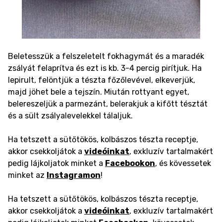
Beletesszük a felszeletelt fokhagymát és a maradék
zsályát felaprítva és ezt is kb. 3-4 percig pirítjuk. Ha
lepirult, felöntjük a tészta főzőlevével, elkeverjük,
majd jöhet bele a tejszín. Miután rottyant egyet,
belereszeljük a parmezánt, belerakjuk a kifőtt tésztát
és a sült zsályalevelekkel tálaljuk.
Ha tetszett a sütőtökös, kolbászos tészta receptje,
akkor csekkoljátok a
videóinkat
, exkluzív tartalmakért
pedig lájkoljatok minket a
Facebookon
, és kövessetek
minket az
Instagramon
!
Ha tetszett a sütőtökös, kolbászos tészta receptje,
akkor csekkoljátok a
videóinkat
, exkluzív tartalmakért