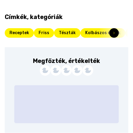
Címkék, kategóriák
Receptek
Friss
Tészták
Kolbászos ételek
t
Megfőzték, értékelték