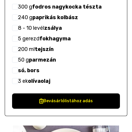
300
g
fodros nagykocka tészta
240
g
paprikás kolbász
8
- 10
levél
zsálya
5
gerezd
fokhagyma
200
ml
tejszín
50
g
parmezán
só, bors
3
ek
olívaolaj
Bevásárlólistához adás