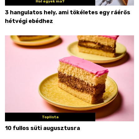
Hol egyek ma?
3 hangulatos hely, ami tökéletes egy ráérős
hétvégi ebédhez
Toplista
10 fullos süti augusztusra