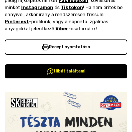
pedig lájkoljatok minket
Facebookon
, kövessetek
minket
Instagramon
és
Tiktokon
! Ha nem éritek be
ennyivel, akkor irány a rendszeresen frissülő
Pinterest
-profilunk, vagy a naponta izgalmas
anyagokkal jelentkező
Viber
-csatornánk!
Recept nyomtatása
Hibát találtam!