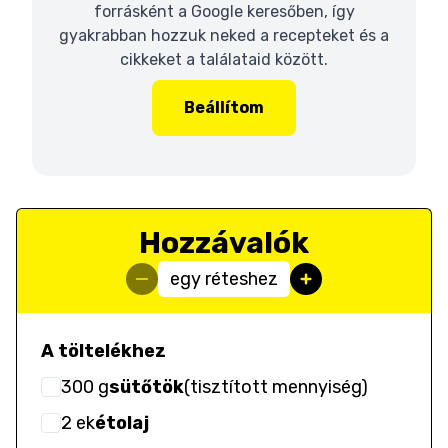
forrásként a Google keresőben, így
gyakrabban hozzuk neked a recepteket és a
cikkeket a találataid között.
Beállítom
Hozzávalók
egy réteshez
A töltelékhez
300
g
sütőtök
(
tisztított mennyiség
)
2
ek
étolaj