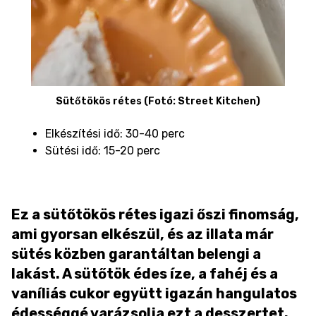
Sütőtökös rétes (Fotó: Street Kitchen)
Elkészítési idő: 30-40 perc
Sütési idő: 15-20 perc
Ez a sütőtökös rétes igazi őszi finomság,
ami gyorsan elkészül, és az illata már
sütés közben garantáltan belengi a
lakást. A sütőtök édes íze, a fahéj és a
vaníliás cukor együtt igazán hangulatos
édességgé varázsolja ezt a desszertet.