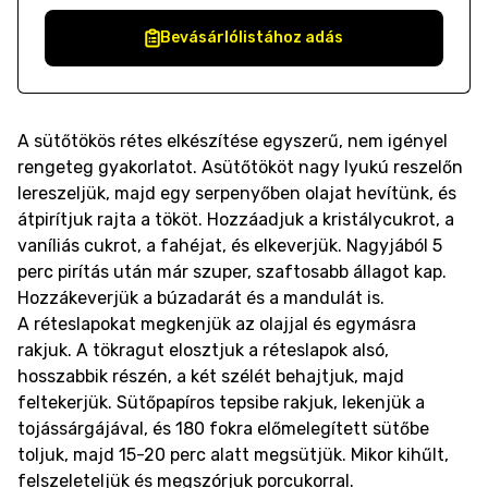
Bevásárlólistához adás
A sütőtökös rétes elkészítése egyszerű, nem igényel
rengeteg gyakorlatot. Asütőtököt nagy lyukú reszelőn
lereszeljük, majd egy serpenyőben olajat hevítünk, és
átpirítjuk rajta a tököt. Hozzáadjuk a kristálycukrot, a
vaníliás cukrot, a fahéjat, és elkeverjük. Nagyjából 5
perc pirítás után már szuper, szaftosabb állagot kap.
Hozzákeverjük a búzadarát és a mandulát is.
A réteslapokat megkenjük az olajjal és egymásra
rakjuk. A tökragut elosztjuk a réteslapok alsó,
hosszabbik részén, a két szélét behajtjuk, majd
feltekerjük. Sütőpapíros tepsibe rakjuk, lekenjük a
tojássárgájával, és 180 fokra előmelegített sütőbe
toljuk, majd 15-20 perc alatt megsütjük. Mikor kihűlt,
felszeleteljük és megszórjuk porcukorral.