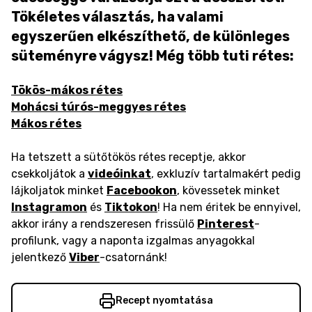
Tökéletes választás, ha valami
egyszerűen elkészíthető, de különleges
süteményre vágysz! Még több tuti rétes:
Tökös-mákos rétes
Mohácsi túrós-meggyes rétes
Mákos rétes
Ha tetszett a sütőtökös rétes receptje, akkor
csekkoljátok a
videóinkat
, exkluzív tartalmakért pedig
lájkoljatok minket
Facebookon
, kövessetek minket
Instagramon
és
Tiktokon
! Ha nem éritek be ennyivel,
akkor irány a rendszeresen frissülő
Pinterest
-
profilunk, vagy a naponta izgalmas anyagokkal
jelentkező
Viber
-csatornánk!
Recept nyomtatása