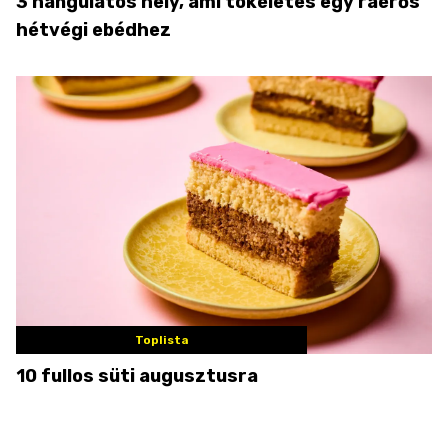
3 hangulatos hely, ami tökéletes egy ráérős
hétvégi ebédhez
Toplista
10 fullos süti augusztusra