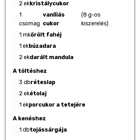
2
ek
kristálycukor
1
vaníliás
(
8 g-os
csomag
cukor
kiszerelés
)
1
mk
őrölt fahéj
1
ek
búzadara
2
ek
darált mandula
A töltéshez
3
db
réteslap
2
ek
étolaj
1
ek
porcukor a tetejére
A kenéshez
1
db
tojássárgája