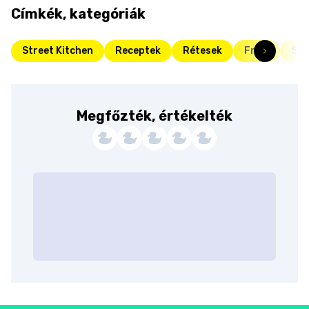
Címkék, kategóriák
Street Kitchen
Receptek
Rétesek
Friss
Sze
Megfőzték, értékelték