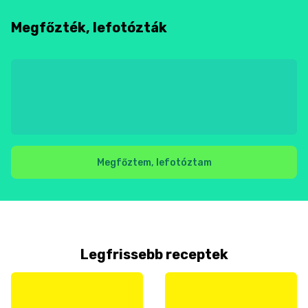
Megfőzték, lefotózták
Megfőztem, lefotóztam
Legfrissebb receptek