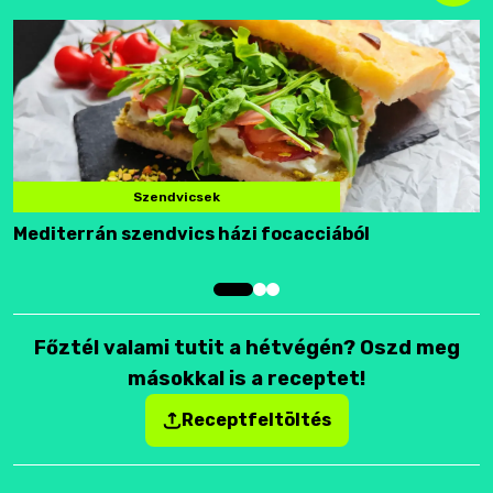
Szendvicsek
Mediterrán szendvics házi focacciából
F
Főztél valami tutit a hétvégén? Oszd meg
másokkal is a receptet!
Receptfeltöltés