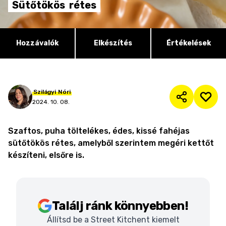
Sütőtökös
rétes
Hozzávalók
Elkészítés
Értékelések
Szilágyi
Nóri
2024. 10. 08.
Szaftos, puha töltelékes, édes, kissé fahéjas
sütőtökös rétes, amelyből szerintem megéri kettőt
készíteni, elsőre is.
Találj ránk könnyebben!
Állítsd be a Street Kitchent kiemelt