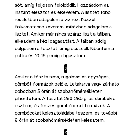
sót, amíg teljesen feloldódik. Hozzáadom az
instant élesztőt és elkeverem. A lisztet több
részletben adagolom a vízhez. Kézzel
folyamatosan keverem, miközben adagolom a
lisztet. Amikor már nincs száraz liszt a tálban,
elkezdem a kézi dagasztást. A tálban addig
dolgozom a tésztát, amíg összeáll. Kiborítom a
pultra és 10-15 percig dagasztom.
Amikor a tészta sima, rugalmas és egységes,
gömböt formázok belőle. Letakarva vagy zárható
dobozban 3 órán át szobahőmérsékleten
pihentetem. A tésztát 260-280 g-os darabokra
osztom, és feszes gombócokat formázok. A
gombócokat kelesztőládába teszem, és további
8 órán át szobahőmérsékleten kelesztem.