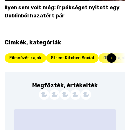
Ilyen sem volt még: ír pékséget nyitott egy
Dublinból hazatért pár
Címkék, kategóriák
Filmnézős kaják
Street Kitchen Social
Olasz kaják
Megfőzték, értékelték