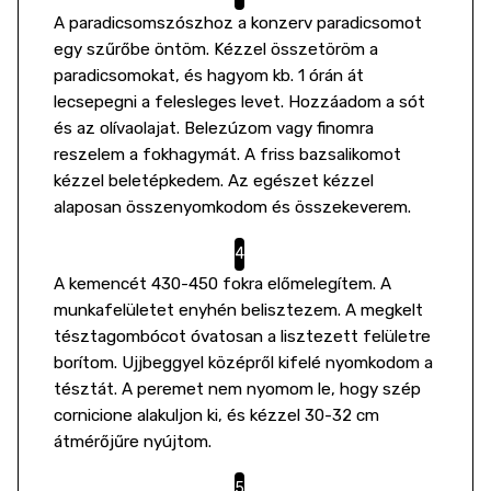
A paradicsomszószhoz a konzerv paradicsomot
egy szűrőbe öntöm. Kézzel összetöröm a
paradicsomokat, és hagyom kb. 1 órán át
lecsepegni a felesleges levet. Hozzáadom a sót
és az olívaolajat. Belezúzom vagy finomra
reszelem a fokhagymát. A friss bazsalikomot
kézzel beletépkedem. Az egészet kézzel
alaposan összenyomkodom és összekeverem.
A kemencét 430-450 fokra előmelegítem. A
munkafelületet enyhén belisztezem. A megkelt
tésztagombócot óvatosan a lisztezett felületre
borítom. Ujjbeggyel középről kifelé nyomkodom a
tésztát. A peremet nem nyomom le, hogy szép
cornicione alakuljon ki, és kézzel 30-32 cm
átmérőjűre nyújtom.