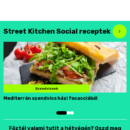
Street Kitchen Social receptek
Szendvicsek
Mediterrán szendvics házi focacciából
F
Főztél valami tutit a hétvégén? Oszd meg