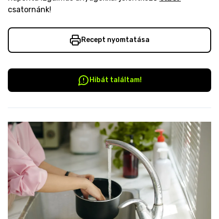
csatornánk!
Recept nyomtatása
Hibát találtam!