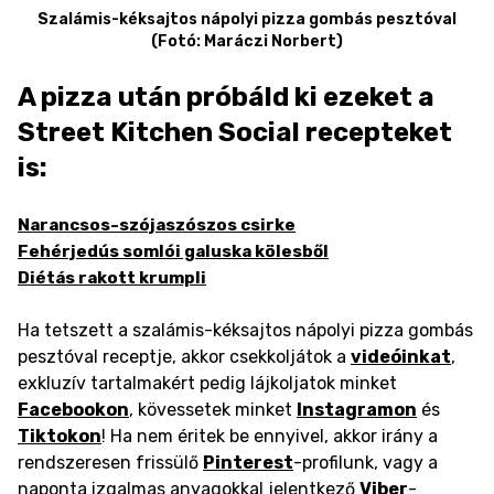
Szalámis-kéksajtos nápolyi pizza gombás pesztóval
(Fotó: Maráczi Norbert)
A pizza után próbáld ki ezeket a
Street Kitchen Social recepteket
is:
Narancsos-szójaszószos csirke
Fehérjedús somlói galuska kölesből
Diétás rakott krumpli
Ha tetszett a szalámis-kéksajtos nápolyi pizza gombás
pesztóval receptje, akkor csekkoljátok a
videóinkat
,
exkluzív tartalmakért pedig lájkoljatok minket
Facebookon
, kövessetek minket
Instagramon
és
Tiktokon
! Ha nem éritek be ennyivel, akkor irány a
rendszeresen frissülő
Pinterest
-profilunk, vagy a
naponta izgalmas anyagokkal jelentkező
Viber
-