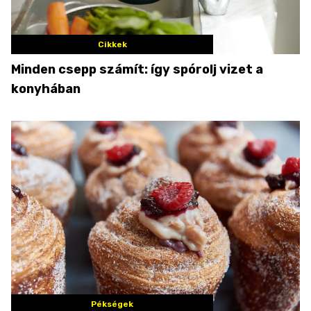
Cikkek
Minden csepp számít: így spórolj vizet a
konyhában
Pékségek