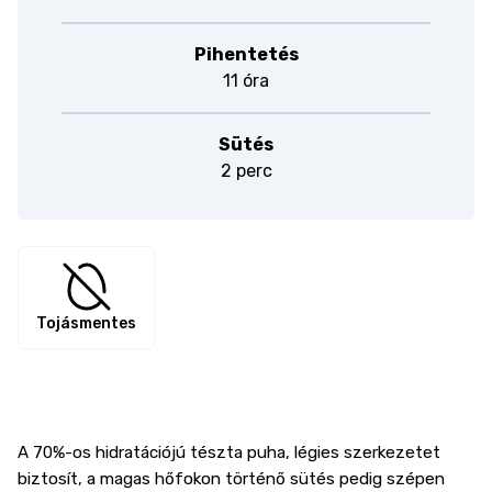
Pihentetés
11 óra
Sütés
2 perc
Tojásmentes
A 70%-os hidratációjú tészta puha, légies szerkezetet
biztosít, a magas hőfokon történő sütés pedig szépen