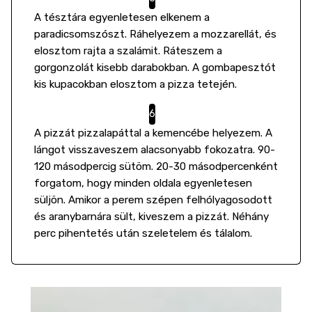
A tésztára egyenletesen elkenem a
paradicsomszószt. Ráhelyezem a mozzarellát, és
elosztom rajta a szalámit. Ráteszem a
gorgonzolát kisebb darabokban. A gombapesztót
kis kupacokban elosztom a pizza tetején.
A pizzát pizzalapáttal a kemencébe helyezem. A
lángot visszaveszem alacsonyabb fokozatra. 90-
120 másodpercig sütöm. 20-30 másodpercenként
forgatom, hogy minden oldala egyenletesen
süljön. Amikor a perem szépen felhólyagosodott
és aranybarnára sült, kiveszem a pizzát. Néhány
perc pihentetés után szeletelem és tálalom.