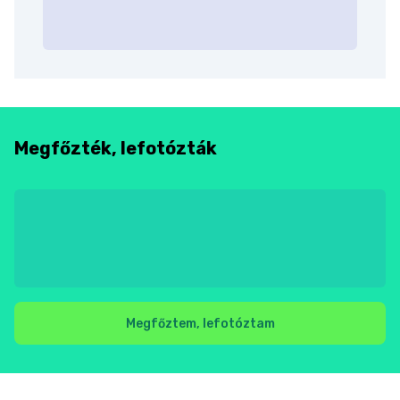
Megfőzték, lefotózták
Megfőztem, lefotóztam