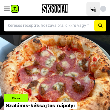
Pizza
Szalámis-kéksajtos
nápolyi