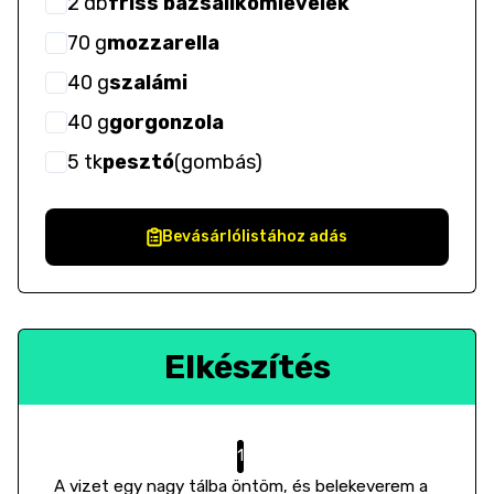
2
db
friss bazsalikomlevelek
70
g
mozzarella
40
g
szalámi
40
g
gorgonzola
5
tk
pesztó
(
gombás
)
Bevásárlólistához adás
Elkészítés
A vizet egy nagy tálba öntöm, és belekeverem a