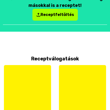
másokkal is a receptet!
Receptfeltöltés
Receptválogatások