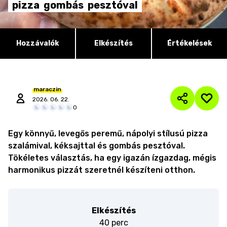
pizza
gombás
pesztóval
Hozzávalók
Elkészítés
Értékelések
maraczin
2026. 06. 22.
0
Egy könnyű, levegős peremű, nápolyi stílusú pizza
szalámival, kéksajttal és gombás pesztóval.
Tökéletes választás, ha egy igazán ízgazdag, mégis
harmonikus pizzát szeretnél készíteni otthon.
Elkészítés
40 perc