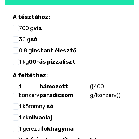
A tésztához:
700
g
víz
30
g
só
0.8
g
instant élesztő
1
kg
00-ás pizzaliszt
A feltéthez:
1
hámozott
(
(400
konzerv
paradicsom
g/konzerv)
)
1
körömnyi
só
1
ek
olívaolaj
1
gerezd
fokhagyma