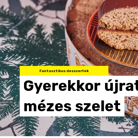
Fantasztikus desszertek
Gyerekkor
újra
mézes
szelet