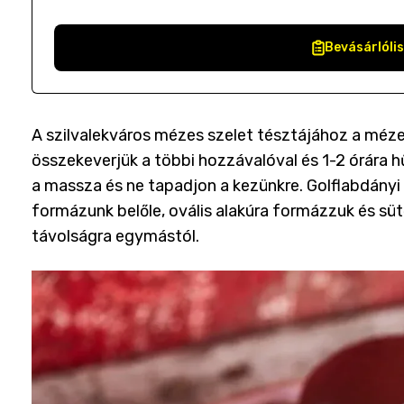
Bevásárlóli
A szilvalekváros mézes szelet tésztájához a méze
összekeverjük a többi hozzávalóval és 1-2 órára
a massza és ne tapadjon a kezünkre. Golflabdányi
formázunk belőle, ovális alakúra formázzuk és sütő
távolságra egymástól.