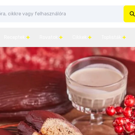
Receptek
Rovatok
Cikkek
Toplisták