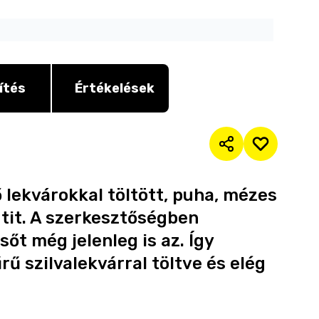
ítés
Értékelések
 lekvárokkal töltött, puha, mézes
ütit. A szerkesztőségben
őt még jelenleg is az. Így
űrű szilvalekvárral töltve és elég