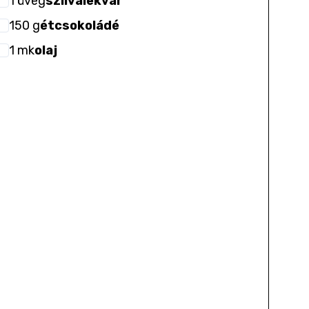
1
üveg
szilvalekvár
150
g
étcsokoládé
1
mk
olaj