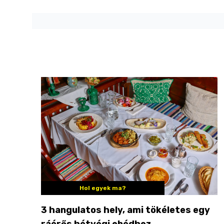
Hol egyek ma?
3 hangulatos hely, ami tökéletes egy
ráérős hétvégi ebédhez