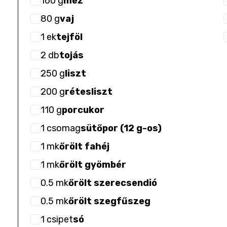
160
g
méz
80
g
vaj
1
ek
tejföl
2
db
tojás
250
g
liszt
200
g
rétesliszt
110
g
porcukor
1
csomag
sütőpor (12 g-os)
1
mk
őrölt fahéj
1
mk
őrölt gyömbér
0.5
mk
őrölt szerecsendió
0.5
mk
őrölt szegfűszeg
1
csipet
só