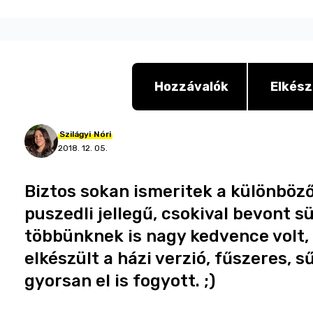
Hozzávalók
Elkész
Szilágyi
Nóri
2018. 12. 05.
Biztos sokan ismeritek a különböző
puszedli jellegű, csokival bevont s
többünknek is nagy kedvence volt, s
elkészült a házi verzió, fűszeres, s
gyorsan el is fogyott. ;)