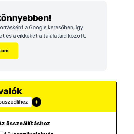
 könnyebben!
 forrásként a Google keresőben, így
 és a cikkeket a találataid között.
ítom
valók
 puszedlihez
Az összeállításhoz