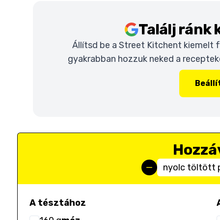
Találj ránk
Állítsd be a Street Kitchent kiemelt
gyakrabban hozzuk neked a recepteket
Beáll
Hozzá
nyolc töltött
A tésztához