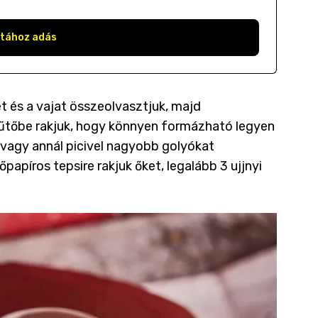
stához adás
t és a vajat összeolvasztjuk, majd
 hűtőbe rakjuk, hogy könnyen formázható legyen
 vagy annál picivel nagyobb golyókat
papíros tepsire rakjuk őket, legalább 3 ujjnyi