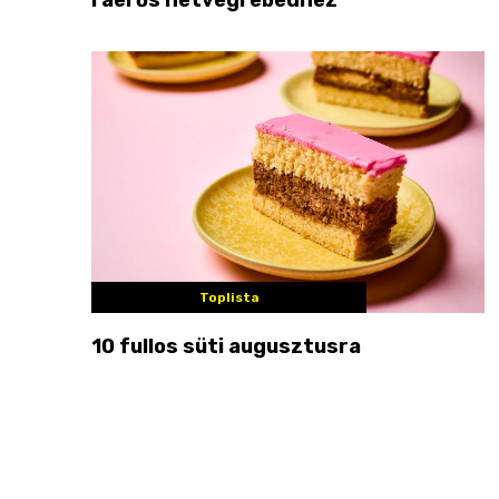
Toplista
10 fullos süti augusztusra