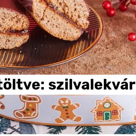
töltve:
szilvalekvá