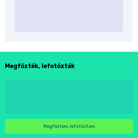
Megfőzték, lefotózták
Megfőztem, lefotóztam