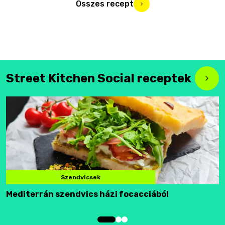
Összes recept
Street Kitchen Social receptek
Szendvicsek
Mediterrán szendvics házi focacciából
F