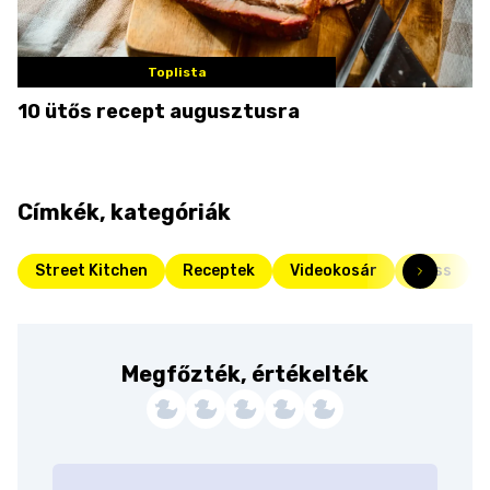
Toplista
10 ütős recept augusztusra
Címkék, kategóriák
Street Kitchen
Receptek
Videokosár
Friss
Megfőzték, értékelték