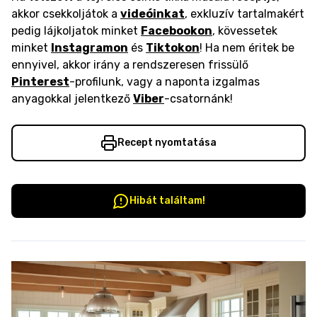
akkor csekkoljátok a
videóinkat
, exkluzív tartalmakért
pedig lájkoljatok minket
Facebookon
, kövessetek
minket
Instagramon
és
Tiktokon
! Ha nem éritek be
ennyivel, akkor irány a rendszeresen frissülő
Pinterest
-profilunk, vagy a naponta izgalmas
anyagokkal jelentkező
Viber
-csatornánk!
Recept nyomtatása
Hibát találtam!