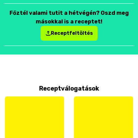
Főztél valami tutit a hétvégén? Oszd meg
másokkal is a receptet!
Receptfeltöltés
Receptválogatások