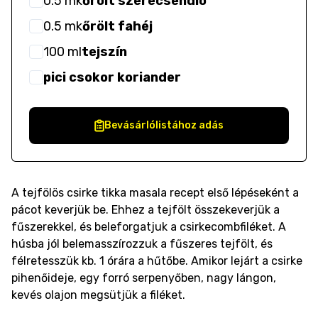
0.5
mk
őrölt szerecsendió
0.5
mk
őrölt fahéj
100
ml
tejszín
pici csokor koriander
Bevásárlólistához adás
A tejfölös csirke tikka masala recept első lépéseként a
pácot keverjük be. Ehhez a tejfölt összekeverjük a
fűszerekkel, és beleforgatjuk a csirkecombfiléket. A
húsba jól belemasszírozzuk a fűszeres tejfölt, és
félretesszük kb. 1 órára a hűtőbe. Amikor lejárt a csirke
pihenőideje, egy forró serpenyőben, nagy lángon,
kevés olajon megsütjük a filéket.