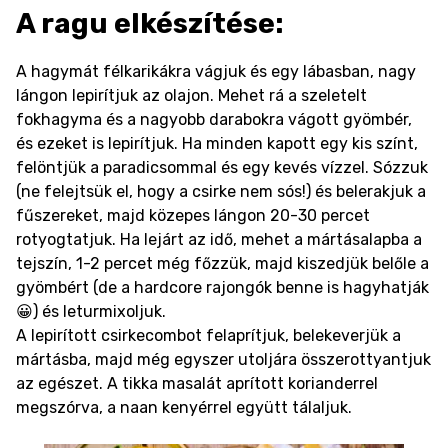
A ragu elkészítése:
A hagymát félkarikákra vágjuk és egy lábasban, nagy
lángon lepirítjuk az olajon. Mehet rá a szeletelt
fokhagyma és a nagyobb darabokra vágott gyömbér,
és ezeket is lepirítjuk. Ha minden kapott egy kis színt,
felöntjük a paradicsommal és egy kevés vízzel. Sózzuk
(ne felejtsük el, hogy a csirke nem sós!) és belerakjuk a
fűszereket, majd közepes lángon 20-30 percet
rotyogtatjuk. Ha lejárt az idő, mehet a mártásalapba a
tejszín, 1-2 percet még főzzük, majd kiszedjük belőle a
gyömbért (de a hardcore rajongók benne is hagyhatják
😀) és leturmixoljuk.
A lepirított csirkecombot felaprítjuk, belekeverjük a
mártásba, majd még egyszer utoljára összerottyantjuk
az egészet. A tikka masalát aprított korianderrel
megszórva, a naan kenyérrel együtt tálaljuk.