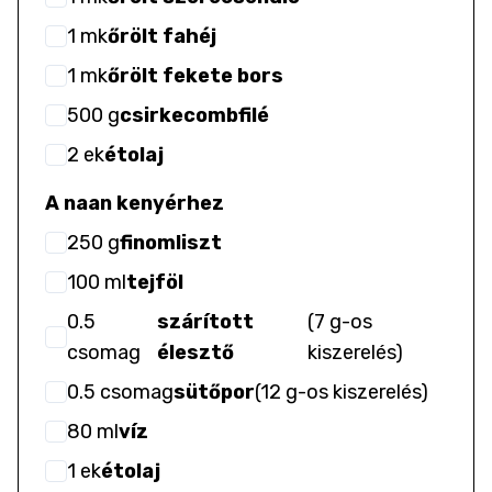
1
mk
őrölt fahéj
1
mk
őrölt fekete bors
500
g
csirkecombfilé
2
ek
étolaj
A naan kenyérhez
250
g
finomliszt
100
ml
tejföl
0.5
szárított
(
7 g-os
csomag
élesztő
kiszerelés
)
0.5
csomag
sütőpor
(
12 g-os kiszerelés
)
80
ml
víz
1
ek
étolaj