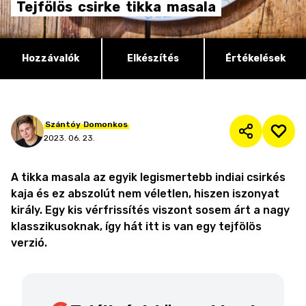
Tejfölös
csirke
tikka
masala
Hozzávalók
Elkészítés
Értékelések
Szántóy
Domonkos
2023. 06. 23.
A tikka masala az egyik legismertebb indiai csirkés
kaja és ez abszolút nem véletlen, hiszen iszonyat
király. Egy kis vérfrissítés viszont sosem árt a nagy
klasszikusoknak, így hát itt is van egy tejfölös
verzió.