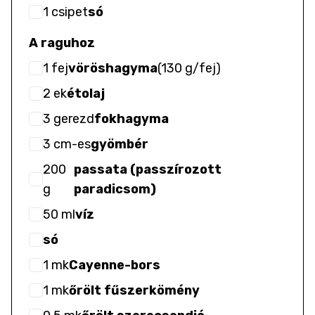
1
csipet
só
A raguhoz
1
fej
vöröshagyma
(
130 g/fej
)
2
ek
étolaj
3
gerezd
fokhagyma
3
cm-es
gyömbér
200
passata (passzírozott
g
paradicsom)
50
ml
víz
só
1
mk
Cayenne-bors
1
mk
őrölt fűszerkömény