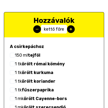
Hozzávalók
kettő főre
A csirkepáchoz
150
ml
tejföl
1
tk
őrölt római kömény
1
tk
őrölt kurkuma
1
tk
őrölt koriander
1
tk
fűszerpaprika
1
mk
őrölt Cayenne-bors
1
mk
őrölt szerecsendió