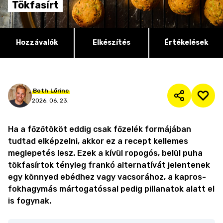
Tökfasírt
Hozzávalók
Elkészítés
Értékelések
Both
Lőrinc
2026. 06. 23.
Ha a főzőtököt eddig csak főzelék formájában
tudtad elképzelni, akkor ez a recept kellemes
meglepetés lesz. Ezek a kívül ropogós, belül puha
tökfasírtok tényleg frankó alternatívát jelentenek
egy könnyed ebédhez vagy vacsorához, a kapros-
fokhagymás mártogatóssal pedig pillanatok alatt el
is fogynak.