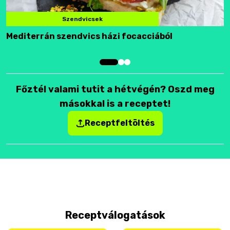
Szendvicsek
Mediterrán szendvics házi focacciából
F
Főztél valami tutit a hétvégén? Oszd meg
másokkal is a receptet!
Receptfeltöltés
Receptválogatások