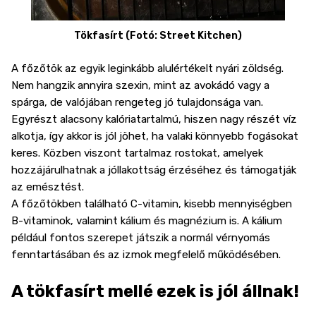
Tökfasírt (Fotó: Street Kitchen)
A főzőtök az egyik leginkább alulértékelt nyári zöldség.
Nem hangzik annyira szexin, mint az avokádó vagy a
spárga, de valójában rengeteg jó tulajdonsága van.
Egyrészt alacsony kalóriatartalmú, hiszen nagy részét víz
alkotja, így akkor is jól jöhet, ha valaki könnyebb fogásokat
keres. Közben viszont tartalmaz rostokat, amelyek
hozzájárulhatnak a jóllakottság érzéséhez és támogatják
az emésztést.
A főzőtökben található C-vitamin, kisebb mennyiségben
B-vitaminok, valamint kálium és magnézium is. A kálium
például fontos szerepet játszik a normál vérnyomás
fenntartásában és az izmok megfelelő működésében.
A tökfasírt mellé ezek is jól állnak!