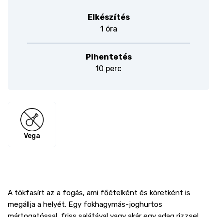
Elkészítés
1 óra
Pihentetés
10 perc
Vega
A tökfasírt az a fogás, ami főételként és köretként is
megállja a helyét. Egy fokhagymás-joghurtos
mártogatóssal, friss salátával vagy akár egy adag rizzsel