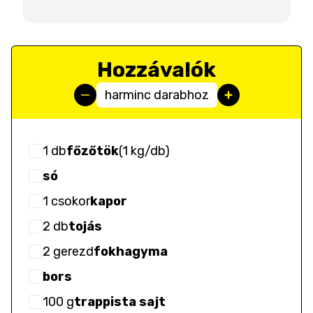
Hozzávalók
harminc darabhoz
1
db
főzőtök
(
1 kg/db
)
só
1
csokor
kapor
2
db
tojás
2
gerezd
fokhagyma
bors
100
g
trappista sajt