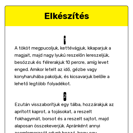
Elkészítés
A tököt megpucoljuk, kettévágjuk, kikaparjuk a
magjait, majd nagy lyukú reszelőn lereszeljük,
besózzuk és félrerakjuk 10 percre, amíg levet
enged. Amikor letelt az idő, gézbe vagy
konyharuhába pakoljuk, és kicsavarjuk belőle a
lehető legtöbb folyadékot.
Ezután visszaborítjuk egy tálba, hozzárakjuk az
aprított kaprot, a tojásokat, a reszelt
fokhagymát, borsot és a reszelt sajtot, majd
alaposan összekeverjük. Apránként annyi
zsemlemorzsát adunk hozzá, hogy egy