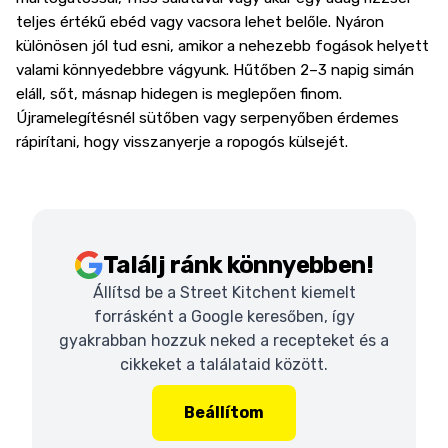
teljes értékű ebéd vagy vacsora lehet belőle. Nyáron
különösen jól tud esni, amikor a nehezebb fogások helyett
valami könnyedebbre vágyunk. Hűtőben 2–3 napig simán
eláll, sőt, másnap hidegen is meglepően finom.
Újramelegítésnél sütőben vagy serpenyőben érdemes
rápirítani, hogy visszanyerje a ropogós külsejét.
Találj ránk könnyebben!
Állítsd be a Street Kitchent kiemelt
forrásként a Google keresőben, így
gyakrabban hozzuk neked a recepteket és a
cikkeket a találataid között.
Beállítom