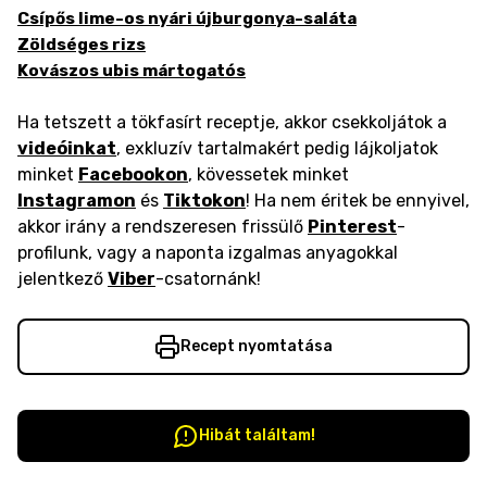
Csípős lime-os nyári újburgonya-saláta
Zöldséges rizs
Kovászos ubis mártogatós
Ha tetszett a tökfasírt receptje, akkor csekkoljátok a
videóinkat
, exkluzív tartalmakért pedig lájkoljatok
minket
Facebookon
, kövessetek minket
Instagramon
és
Tiktokon
! Ha nem éritek be ennyivel,
akkor irány a rendszeresen frissülő
Pinterest
-
profilunk, vagy a naponta izgalmas anyagokkal
jelentkező
Viber
-csatornánk!
Recept nyomtatása
Hibát találtam!