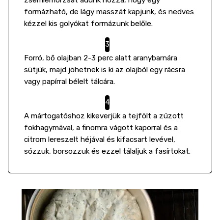
formázható, de lágy masszát kapjunk, és nedves
kézzel kis golyókat formázunk belőle.
Forró, bő olajban 2-3 perc alatt aranybarnára
sütjük, majd jöhetnek is ki az olajból egy rácsra
vagy papírral bélelt tálcára.
A mártogatóshoz kikeverjük a tejfölt a zúzott
fokhagymával, a finomra vágott kaporral és a
citrom lereszelt héjával és kifacsart levével,
sózzuk, borsozzuk és ezzel tálaljuk a fasírtokat.