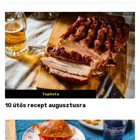
Toplista
10 ütős recept augusztusra