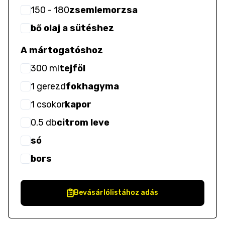
150
- 180
zsemlemorzsa
bő olaj a sütéshez
A mártogatóshoz
300
ml
tejföl
1
gerezd
fokhagyma
1
csokor
kapor
0.5
db
citrom leve
só
bors
Bevásárlólistához adás