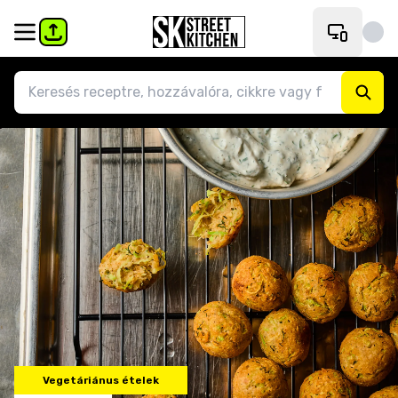
Vegetáriánus ételek