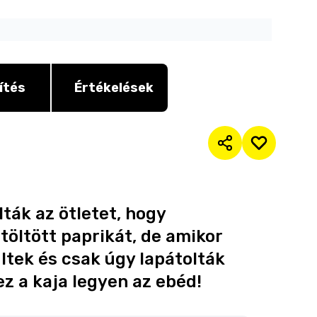
ítés
Értékelések
lták az ötletet, hogy
öltött paprikát, de amikor
ültek és csak úgy lapátolták
z a kaja legyen az ebéd!