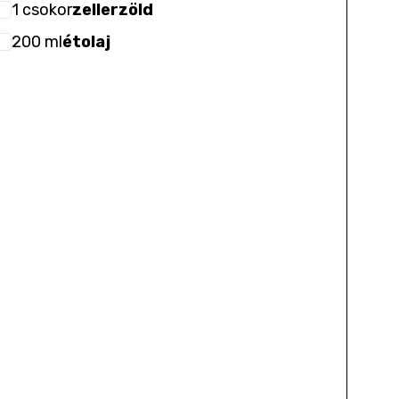
1
csokor
zellerzöld
200
ml
étolaj