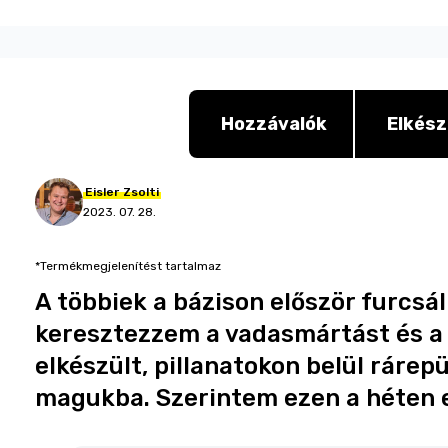
Hozzávalók
Elkész
Eisler
Zsolti
2023. 07. 28.
*Termékmegjelenítést tartalmaz
A többiek a bázison először furcsál
keresztezzem a vadasmártást és a t
elkészült, pillanatokon belül rárep
magukba. Szerintem ezen a héten e