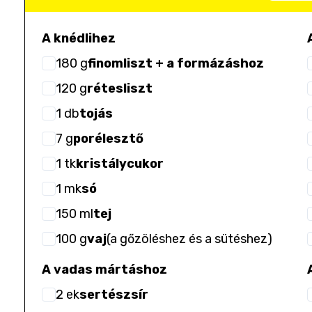
A knédlihez
180
g
finomliszt + a formázáshoz
120
g
rétesliszt
1
db
tojás
7
g
porélesztő
1
tk
kristálycukor
1
mk
só
150
ml
tej
100
g
vaj
(
a gőzöléshez és a sütéshez
)
A vadas mártáshoz
2
ek
sertészsír