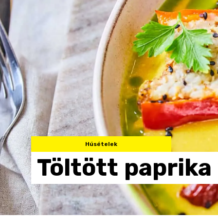
Húsételek
Töltött
paprika