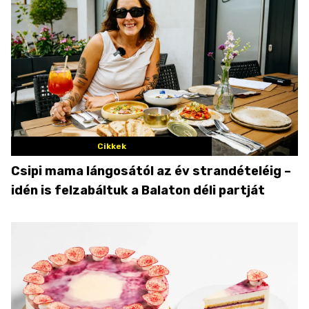
Cikkek
Csipi mama lángosától az év strandételéig –
idén is felzabáltuk a Balaton déli partját