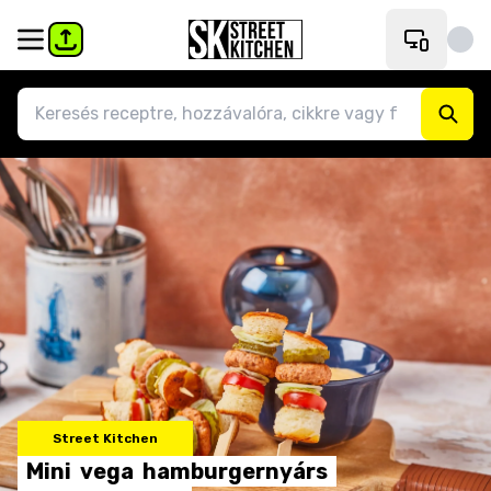
Street Kitchen
Mini
vega
hamburgernyárs