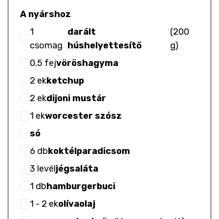
A nyárshoz
1
darált
(
200
csomag
húshelyettesítő
g
)
0.5
fej
vöröshagyma
2
ek
ketchup
2
ek
dijoni mustár
1
ek
worcester szósz
só
6
db
koktélparadicsom
3
levél
jégsaláta
1
db
hamburgerbuci
1
- 2
ek
olívaolaj