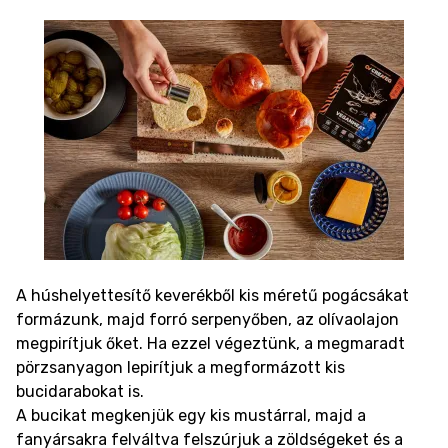
A húshelyettesítő keverékből kis méretű pogácsákat
formázunk, majd forró serpenyőben, az olívaolajon
megpirítjuk őket. Ha ezzel végeztünk, a megmaradt
pörzsanyagon lepirítjuk a megformázott kis
bucidarabokat is.
A bucikat megkenjük egy kis mustárral, majd a
fanyársakra felváltva felszúrjuk a zöldségeket és a