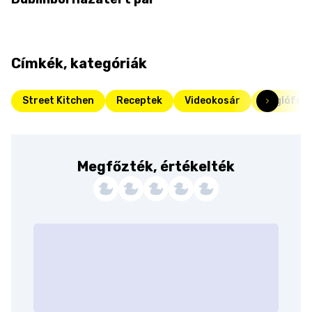
Címkék, kategóriák
Street Kitchen
Receptek
Videokosár
Kuglófok
Megfőzték, értékelték