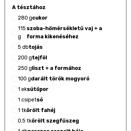
A tésztához
280
g
cukor
115
szoba-hőmérsékletű vaj + a
g
forma kikenéséhez
5
db
tojás
200
g
tejföl
250
g
liszt + a formához
100
g
darált török mogyoró
1
ek
sütőpor
1
csipet
só
1
tk
őrölt fahéj
0.5
tk
őrölt szegfűszeg