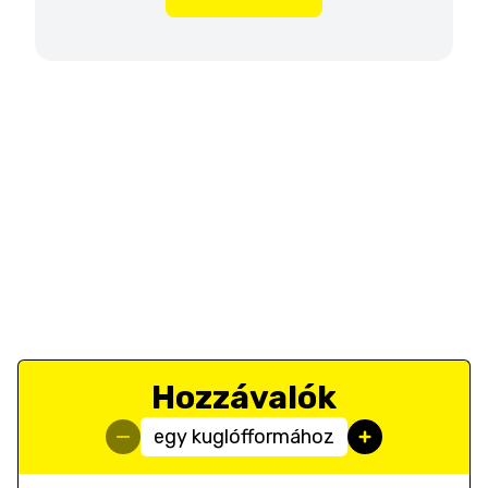
Hozzávalók
egy kuglófformához