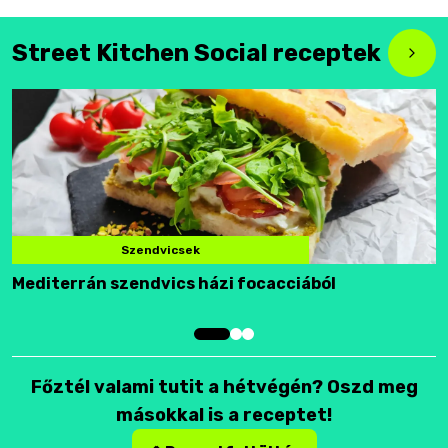
Street Kitchen Social receptek
Szendvicsek
Mediterrán szendvics házi focacciából
F
Főztél valami tutit a hétvégén? Oszd meg
másokkal is a receptet!