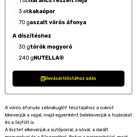
1
db
narancs reszelt héja
3
ek
kakaópor
70
g
aszalt vörös áfonya
A díszítéshez
30
g
török mogyoró
240
g
NUTELLA®
Bevásárlólistához adás
A vörös áfonyás zebrakuglóf tésztájához a cukrot
kikeverjük a vajjal, majd egyenként belekeverjük a tojásokat
és a tejfölt is.
A lisztet elkeverjük a sütőporral, a sóval, a darált