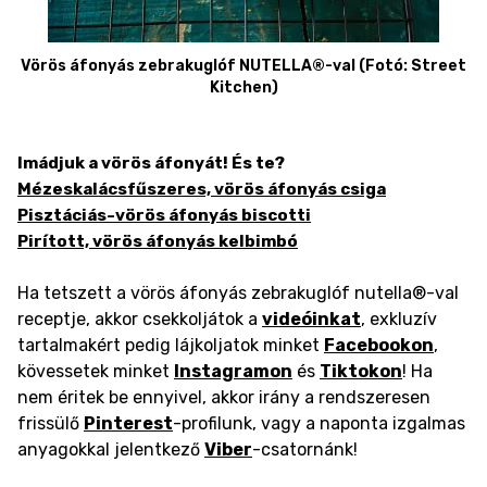
Vörös áfonyás zebrakuglóf NUTELLA®-val (Fotó: Street
Kitchen)
Imádjuk a vörös áfonyát! És te?
Mézeskalácsfűszeres, vörös áfonyás csiga
Pisztáciás-vörös áfonyás biscotti
Pirított, vörös áfonyás kelbimbó
Ha tetszett a vörös áfonyás zebrakuglóf nutella®-val
receptje, akkor csekkoljátok a
videóinkat
, exkluzív
tartalmakért pedig lájkoljatok minket
Facebookon
,
kövessetek minket
Instagramon
és
Tiktokon
! Ha
nem éritek be ennyivel, akkor irány a rendszeresen
frissülő
Pinterest
-profilunk, vagy a naponta izgalmas
anyagokkal jelentkező
Viber
-csatornánk!