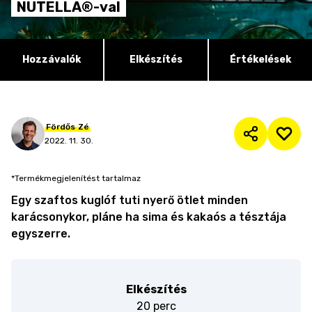
NUTELLA®-val
Hozzávalók
Elkészítés
Értékelések
Fördős
Zé
2022. 11. 30.
*Termékmegjelenítést tartalmaz
Egy szaftos kuglóf tuti nyerő ötlet minden
karácsonykor, pláne ha sima és kakaós a tésztája
egyszerre.
Elkészítés
20 perc