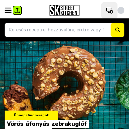
Ünnepi finomságok
Vörös
áfonyás
zebrakuglóf