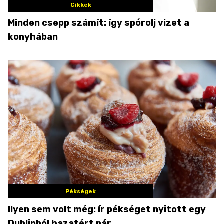
Cikkek
Minden csepp számít: így spórolj vizet a
konyhában
Pékségek
Ilyen sem volt még: ír pékséget nyitott egy
Dublinból hazatért pár