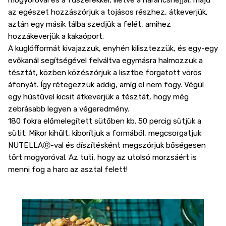
mogyoróval és a fűszerekkel, illetve a narancshéjjal, majd
az egészet hozzászórjuk a tojásos részhez, átkeverjük,
aztán egy másik tálba szedjük a felét, amihez
hozzákeverjük a kakaóport.
A kuglófformát kivajazzuk, enyhén kilisztezzük, és egy-egy
evőkanál segítségével felváltva egymásra halmozzuk a
tésztát, közben közészórjuk a lisztbe forgatott vörös
áfonyát. Így rétegezzük addig, amíg el nem fogy. Végül
egy hústűvel kicsit átkeverjük a tésztát, hogy még
zebrásabb legyen a végeredmény.
180 fokra előmelegített sütőben kb. 50 percig sütjük a
sütit. Mikor kihűlt, kiborítjuk a formából, megcsorgatjuk
NUTELLAⓇ-val és díszítésként megszórjuk bőségesen
tört mogyoróval. Az tuti, hogy az utolsó morzsáért is
menni fog a harc az asztal felett!