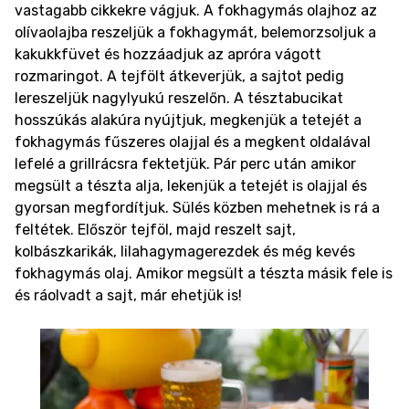
vastagabb cikkekre vágjuk. A fokhagymás olajhoz az
olívaolajba reszeljük a fokhagymát, belemorzsoljuk a
kakukkfüvet és hozzáadjuk az apróra vágott
rozmaringot. A tejfölt átkeverjük, a sajtot pedig
lereszeljük nagylyukú reszelőn. A tésztabucikat
hosszúkás alakúra nyújtjuk, megkenjük a tetejét a
fokhagymás fűszeres olajjal és a megkent oldalával
lefelé a grillrácsra fektetjük. Pár perc után amikor
megsült a tészta alja, lekenjük a tetejét is olajjal és
gyorsan megfordítjuk. Sülés közben mehetnek is rá a
feltétek. Először tejföl, majd reszelt sajt,
kolbászkarikák, lilahagymagerezdek és még kevés
fokhagymás olaj. Amikor megsült a tészta másik fele is
és ráolvadt a sajt, már ehetjük is!