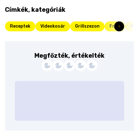
Címkék, kategóriák
Receptek
Videokosár
Grillszezon
Friss
Mag
Megfőzték, értékelték