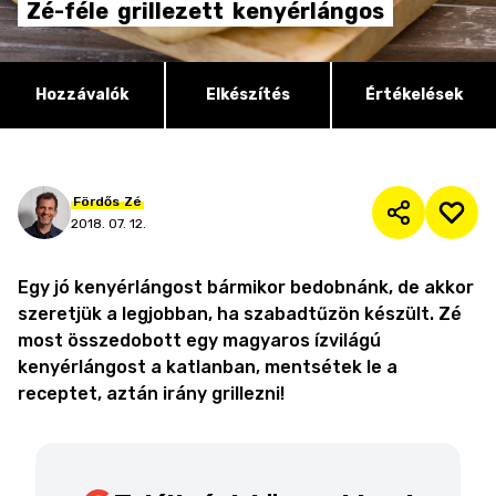
Zé-féle
grillezett
kenyérlángos
Hozzávalók
Elkészítés
Értékelések
Fördős
Zé
2018. 07. 12.
Egy jó kenyérlángost bármikor bedobnánk, de akkor
szeretjük a legjobban, ha szabadtűzön készült. Zé
most összedobott egy magyaros ízvilágú
kenyérlángost a katlanban, mentsétek le a
receptet, aztán irány grillezni!