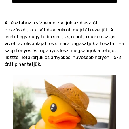
A tésztához a vízbe morzsoljuk az élesztőt,
hozzászórjuk a sót és a cukrot, majd átkeverjük. A
lisztet egy nagy tálba szórjuk, ráöntjük az élesztős
vizet, az olívaolajat, és simára dagasztjuk a tésztát. Ha
szép fényes és ruganyos lesz, megszórjuk a tetejét
liszttel, letakarjuk és árnyékos, hűvösebb helyen 1,5-2
órát pihentetjük.