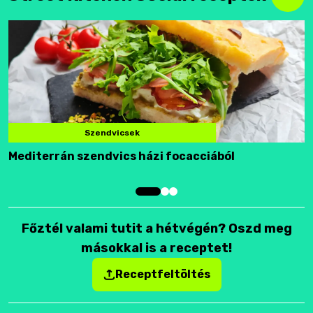
Szendvicsek
Mediterrán szendvics házi focacciából
F
Főztél valami tutit a hétvégén? Oszd meg
másokkal is a receptet!
Receptfeltöltés