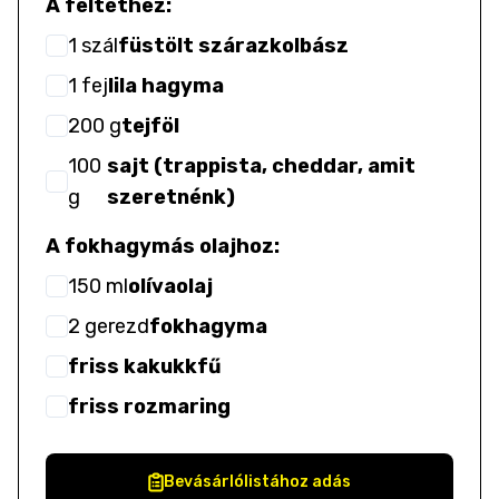
A feltéthez:
1
szál
füstölt szárazkolbász
1
fej
lila hagyma
200
g
tejföl
100
sajt (trappista, cheddar, amit
g
szeretnénk)
A fokhagymás olajhoz:
150
ml
olívaolaj
2
gerezd
fokhagyma
friss kakukkfű
friss rozmaring
Bevásárlólistához adás