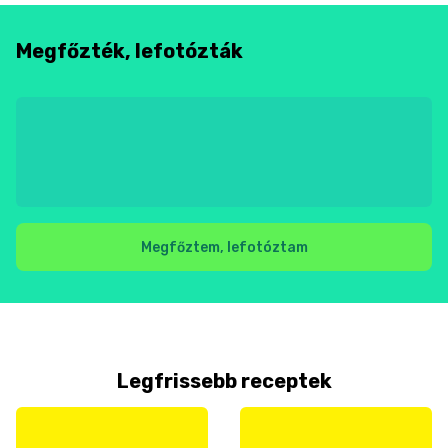
Megfőzték, lefotózták
Megfőztem, lefotóztam
Legfrissebb receptek