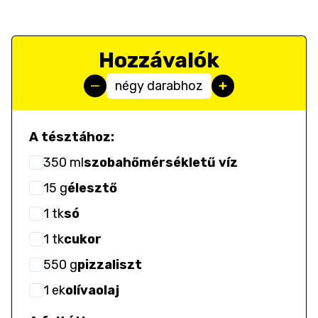
Hozzávalók
négy darabhoz
A tésztához:
350
ml
szobahőmérsékletű víz
15
g
élesztő
1
tk
só
1
tk
cukor
550
g
pizzaliszt
1
ek
olívaolaj