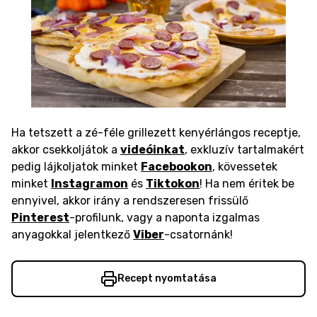
Ha tetszett a zé-féle grillezett kenyérlángos receptje,
akkor csekkoljátok a
videóinkat
, exkluzív tartalmakért
pedig lájkoljatok minket
Facebookon
, kövessetek
minket
Instagramon
és
Tiktokon
! Ha nem éritek be
ennyivel, akkor irány a rendszeresen frissülő
Pinterest
-profilunk, vagy a naponta izgalmas
anyagokkal jelentkező
Viber
-csatornánk!
Recept nyomtatása