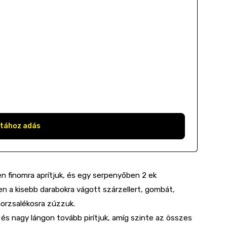
stához adás
en finomra aprítjuk, és egy serpenyőben 2 ek
ben a kisebb darabokra vágott szárzellert, gombát,
orzsalékosra zúzzuk.
 és nagy lángon tovább pirítjuk, amíg szinte az összes