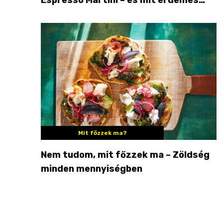
enni mellé?
Mit főzzek ma?
Nem tudom, mit főzzek ma – Zöldség
minden mennyiségben