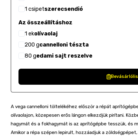
1
csipet
szerecsendió
Az összeállításhoz
1
ek
olívaolaj
200
g
cannelloni tészta
80
g
edami sajt reszelve
Bevásárlóli
A vega cannelloni töltelékéhez először a répát aprítógépb
olívaolajon, közepesen erős lángon elkezdjük pirítani. Köz
hagymát és a fokhagymát is az aprítógépbe tesszük, és m
Amikor a répa szépen lepirult, hozzáadjuk a zöldségpépet,