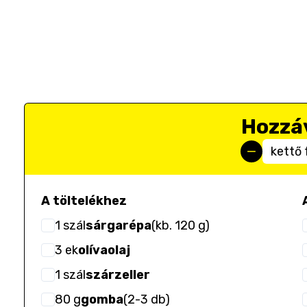
Hozzá
kettő 
A töltelékhez
1
szál
sárgarépa
(
kb. 120 g
)
3
ek
olívaolaj
1
szál
szárzeller
80
g
gomba
(
2-3 db
)