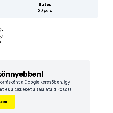
Sütés
20 perc
a
 könnyebben!
 forrásként a Google keresőben, így
 és a cikkeket a találataid között.
ítom