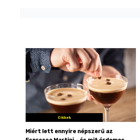
Cikkek
Miért lett ennyire népszerű az
Espresso Martini – és mit érdemes