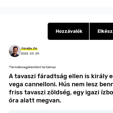
Hozzávalók
Elkész
Fördős
Zé
2022. 03. 29.
*Termékmegjelenítést tartalmaz
A tavaszi fáradtság ellen is király
vega cannelloni. Hús nem lesz benn
friss tavaszi zöldség, egy igazi íz
óra alatt megvan.