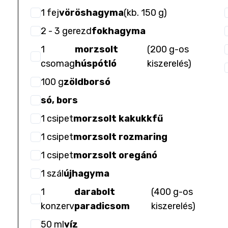
1
fej
vöröshagyma
(
kb. 150 g
)
2
- 3
gerezd
fokhagyma
1
morzsolt
(
200 g-os
csomag
húspótló
kiszerelés
)
100
g
zöldborsó
só, bors
1
csipet
morzsolt kakukkfű
1
csipet
morzsolt rozmaring
1
csipet
morzsolt oregánó
1
szál
újhagyma
1
darabolt
(
400 g-os
konzerv
paradicsom
kiszerelés
)
50
ml
víz