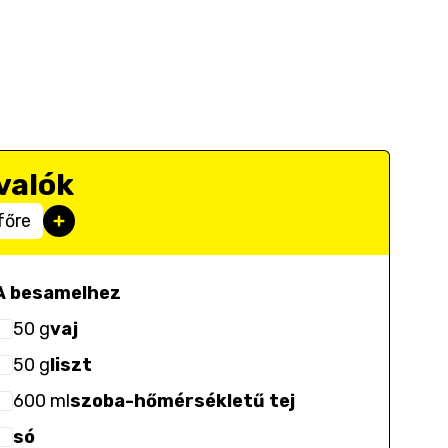
valók
főre
A besamelhez
50
g
vaj
50
g
liszt
600
ml
szoba-hőmérsékletű tej
só