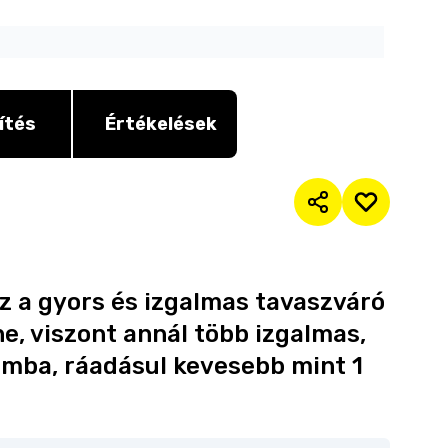
ítés
Értékelések
 ez a gyors és izgalmas tavaszváró
e, viszont annál több izgalmas,
bomba, ráadásul kevesebb mint 1