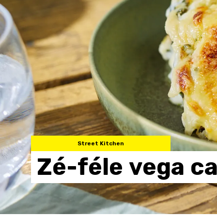
Street Kitchen
Zé-féle
vega
ca