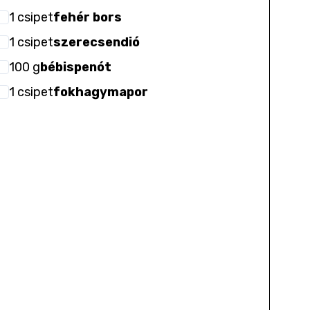
1
csipet
fehér bors
1
csipet
szerecsendió
100
g
bébispenót
1
csipet
fokhagymapor