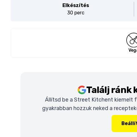
Elkészítés
30 perc
Veg
Találj ránk
Állítsd be a Street Kitchent kiemelt
gyakrabban hozzuk neked a recepteket
Beáll