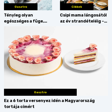
Gasztro
Cikkek
Tényleg olyan
Csipi mama lángosától
egészséges a füge,
az év strandételéig –
mint amilyennek
idén is felzabáltuk a
gondoljuk?
Balaton déli partját
Gasztro
Ez a 6 torta versenyez idén a Magyarország
tortája címért