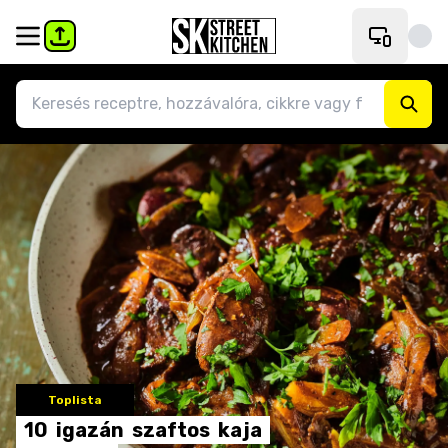
Toplista
10
igazán
szaftos
kaja