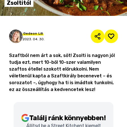
Zsoltitól
Gedeon
Lili
2023. 04. 30.
Szaftból nem árt a sok, sőt! Zsolti is nagyon jól
tudja ezt, mert 10-ből 10-szer valamilyen
szaftos étellel szokott előrukkolni. Nem
véletlenül kapta a Szaftkirály becenevet – és
sorozatot –, úgyhogy ha ti is imádtok tunkolni,
ez az összeállítás a kedvencetek lesz!
Találj ránk könnyebben!
Állítsd be a Street Kitchent kiemelt