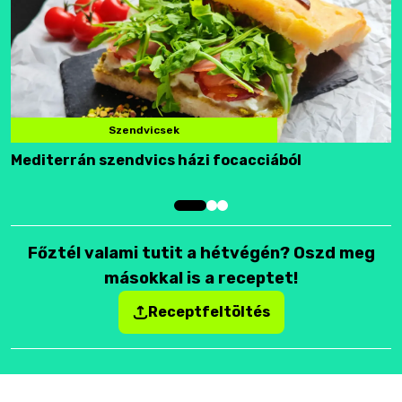
Szendvicsek
Mediterrán szendvics házi focacciából
F
Főztél valami tutit a hétvégén? Oszd meg
másokkal is a receptet!
Receptfeltöltés