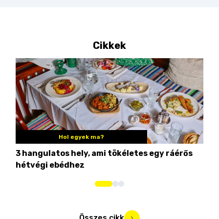
Cikkek
Hol egyek ma?
3 hangulatos hely, ami tökéletes egy ráérős
10 
hétvégi ebédhez
Összes cikk