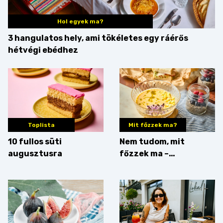
Hol egyek ma?
3 hangulatos hely, ami tökéletes egy ráérős
hétvégi ebédhez
Toplista
Mit főzzek ma?
10 fullos süti
Nem tudom, mit
augusztusra
főzzek ma –
Villámgyors menü