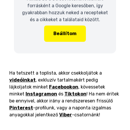
forrásként a Google keresőben, így
gyakrabban hozzuk neked a recepteket
és a cikkeket a találataid között.
Beállítom
Ha tetszett a toplista, akkor csekkoljátok a
videóinkat
, exkluzív tartalmakért pedig
lájkoljatok minket
Facebookon
, kövessetek
minket
Instagramon
és
Tiktokon
! Ha nem éritek
be ennyivel, akkor irány a rendszeresen frissülő
Pinterest
-profilunk, vagy a naponta izgalmas
anyagokkal jelentkező
Viber
-csatornánk!