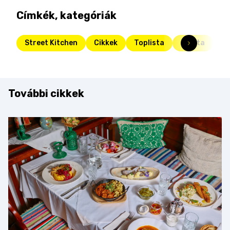
Címkék, kategóriák
Street Kitchen
Cikkek
Toplista
tészta
to
További cikkek