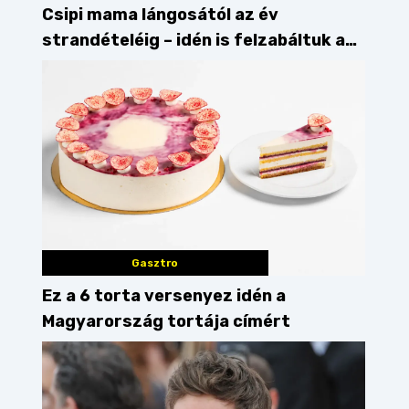
Csipi mama lángosától az év
strandételéig – idén is felzabáltuk a
Balaton déli partját
Gasztro
Ez a 6 torta versenyez idén a
Magyarország tortája címért