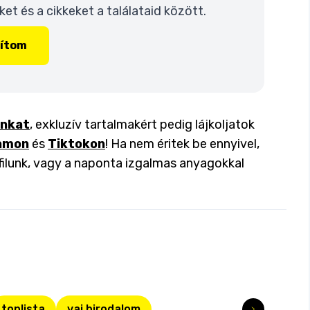
t és a cikkeket a találataid között.
lítom
inkat
, exkluzív tartalmakért pedig lájkoljatok
amon
és
Tiktokon
! Ha nem éritek be ennyivel,
filunk, vagy a naponta izgalmas anyagokkal
toplista
vaj birodalom