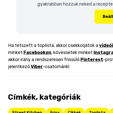
gyakrabban hozzuk neked a recepteke
Beál
Ha tetszett a toplista, akkor csekkoljátok a
videó
minket
Facebookon
, kövessetek minket
Instagr
akkor irány a rendszeresen frissülő
Pinterest
-pro
jelentkező
Viber
-csatornánk!
Címkék, kategóriák
Street Kitchen
Friss
Cikkek
Toplista