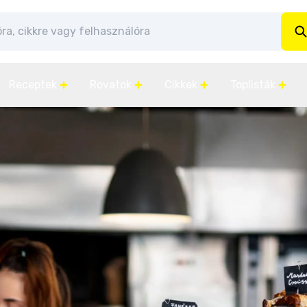
Receptek
Rovatok
Cikkek
Toplisták