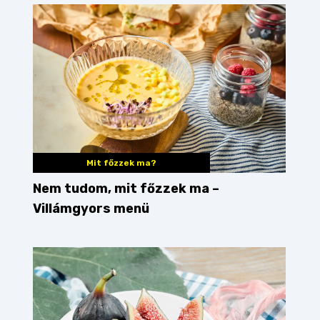
Mit főzzek ma?
Nem tudom, mit főzzek ma –
Villámgyors menü