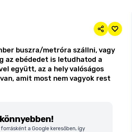
ber buszra/metróra szállni, vagy
g az ebédedet is letudhatod a
l együtt, az a hely valóságos
 van, amit most nem vagyok rest
k könnyebben!
t forrásként a Google keresőben, így