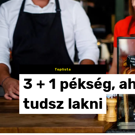
Toplista
3
+
1
pékség,
ah
tudsz
lakni