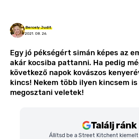
Bercely
Judit
2021. 08. 26.
Egy jó pékségért simán képes az em
akár kocsiba pattanni. Ha pedig mé
következő napok kovászos kenyeréve
kincs! Nekem több ilyen kincsem is
megosztani veletek!
Találj rán
Állítsd be a Street Kitchent kiemel