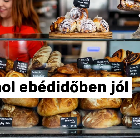
ol
ebédidőben
jól