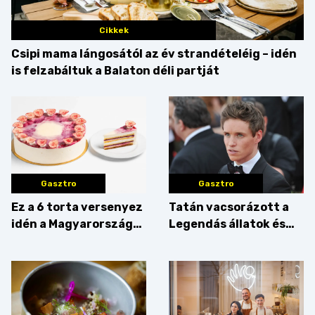
Cikkek
Csipi mama lángosától az év strandételéig – idén
is felzabáltuk a Balaton déli partját
Gasztro
Gasztro
Ez a 6 torta versenyez
Tatán vacsorázott a
idén a Magyarország
Legendás állatok és
tortája címért
megfigyelésük sztárja!