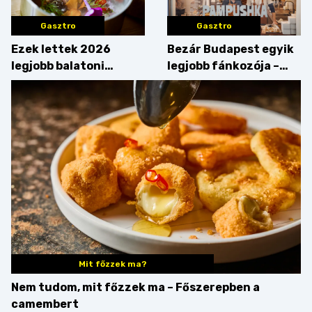
Gasztro
Gasztro
Ezek lettek 2026
Bezár Budapest egyik
legjobb balatoni
legjobb fánkozója –
strandételei –
búcsúzik a Pampushka
végigkóstoltuk a
győzteseket
Mit főzzek ma?
Nem tudom, mit főzzek ma – Főszerepben a
camembert