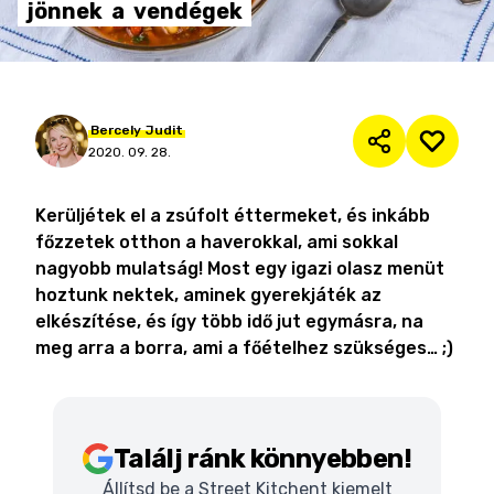
jönnek
a
vendégek
Bercely
Judit
2020. 09. 28.
Kerüljétek el a zsúfolt éttermeket, és inkább
főzzetek otthon a haverokkal, ami sokkal
nagyobb mulatság! Most egy igazi olasz menüt
hoztunk nektek, aminek gyerekjáték az
elkészítése, és így több idő jut egymásra, na
meg arra a borra, ami a főételhez szükséges… ;)
Találj ránk könnyebben!
Állítsd be a Street Kitchent kiemelt