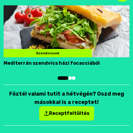
Szendvicsek
Mediterrán szendvics házi focacciából
F
Főztél valami tutit a hétvégén? Oszd meg
másokkal is a receptet!
Receptfeltöltés