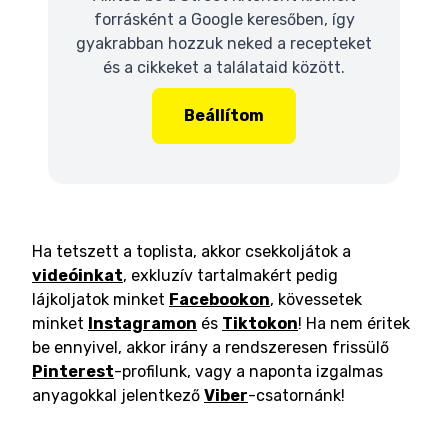
forrásként a Google keresőben, így
gyakrabban hozzuk neked a recepteket
és a cikkeket a találataid között.
Beállítom
Ha tetszett a toplista, akkor csekkoljátok a
videóinkat
, exkluzív tartalmakért pedig
lájkoljatok minket
Facebookon
, kövessetek
minket
Instagramon
és
Tiktokon
! Ha nem éritek
be ennyivel, akkor irány a rendszeresen frissülő
Pinterest
-profilunk, vagy a naponta izgalmas
anyagokkal jelentkező
Viber
-csatornánk!