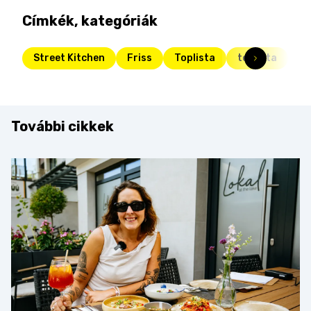
Címkék, kategóriák
Street Kitchen
Friss
Toplista
toplista
po
További cikkek