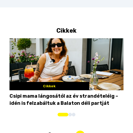
Cikkek
Cikkek
Csipi mama lángosától az év strandételéig –
Ez 
idén is felzabáltuk a Balaton déli partját
tor