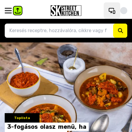
Toplista
3-fogásos
olasz
menü,
ha