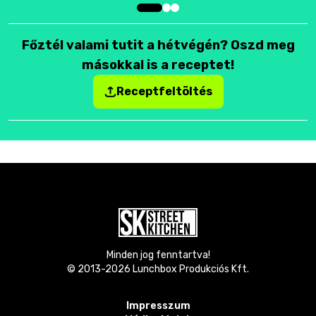
Főztél valami tutit a hétvégén? Oszd meg
másokkal is a receptet!
Receptfeltöltés
Minden jog fenntartva!
© 2013-
2026
Lunchbox Produkciós Kft.
Impresszum