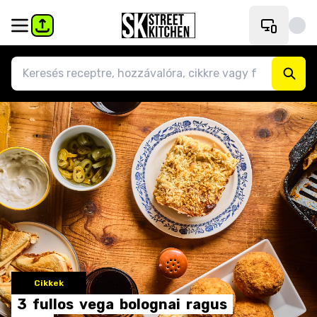
Cikkek
3
fullos
vega
bolognai
ragus