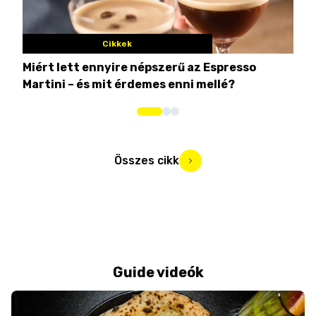
Cikkek
Miért lett ennyire népszerű az Espresso
Nem
Martini – és mit érdemes enni mellé?
men
Összes cikk
Guide videók