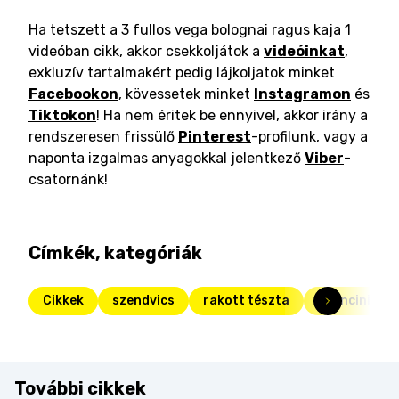
Ha tetszett a 3 fullos vega bolognai ragus kaja 1
videóban cikk, akkor csekkoljátok a
videóinkat
,
exkluzív tartalmakért pedig lájkoljatok minket
Facebookon
, kövessetek minket
Instagramon
és
Tiktokon
! Ha nem éritek be ennyivel, akkor irány a
rendszeresen frissülő
Pinterest
-profilunk, vagy a
naponta izgalmas anyagokkal jelentkező
Viber
-
csatornánk!
Címkék, kategóriák
Cikkek
szendvics
rakott tészta
arancini
További cikkek