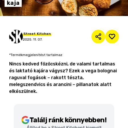
kaja
Street
Kitchen
2025. 11. 07.
*Termékmegjelenítést tartalmaz
Nincs kedved főzőcskézni, de valami tartalmas
és laktató kajára vágysz? Ezek a vega bolognai
raguval fogások – rakott tészta,
melegszendvics és arancini – pillanatok alatt
elkészülnek.
Találj ránk könnyebben!
Állítsd be a Street Kitchent kiemelt