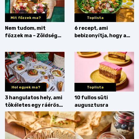
Mit főzzek ma?
Toplista
Nem tudom, mit
6 recept, ami
főzzek ma – Zöldség
bebizonyítja, hogy a
minden mennyiségben
barack húsok mellé is
zseniális
Hol egyek ma?
Toplista
3 hangulatos hely, ami
10 fullos süti
tökéletes egy ráérős
augusztusra
hétvégi ebédhez