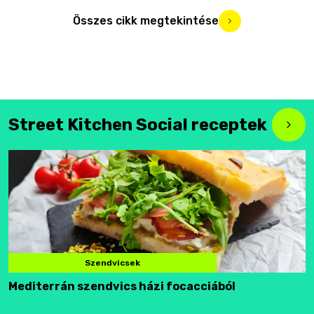
Összes cikk megtekintése
Street Kitchen Social receptek
Szendvicsek
Mediterrán szendvics házi focacciából
F