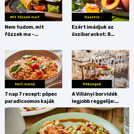
Mit főzzek ma?
Gasztro
Nem tudom, mit
Ezért imádjuk az
főzzek ma –
őszibarackot: 8
Rostbomba
nyomós érv, hogy
augusztusban
feltankolj belőle
Heti menü
Pékségek
7 nap 7 recept: pöpec
A Villányi borvidék
paradicsomos kaják
legjobb reggelije:
kovászos kenyér és
gourmet pékáruk
Palkonyán