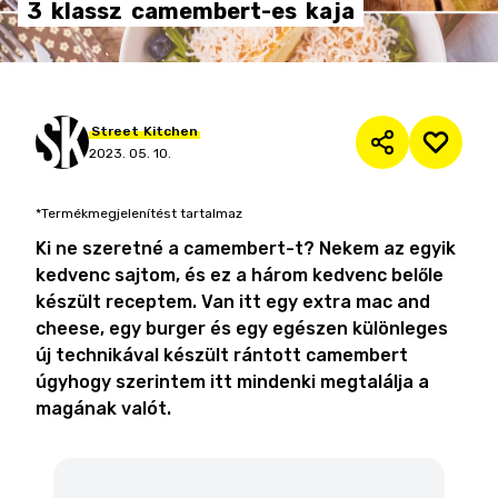
3
klassz
camembert-es
kaja
Street
Kitchen
2023. 05. 10.
*Termékmegjelenítést tartalmaz
Ki ne szeretné a camembert-t? Nekem az egyik
kedvenc sajtom, és ez a három kedvenc belőle
készült receptem. Van itt egy extra mac and
cheese, egy burger és egy egészen különleges
új technikával készült rántott camembert
úgyhogy szerintem itt mindenki megtalálja a
magának valót.