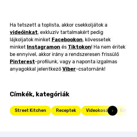
Ha tetszett a toplista, akkor csekkoljátok a
videóinkat
, exkluzív tartalmakért pedig
lájkoljatok minket
Facebookon
, kövessetek
minket
Instagramon
és
Tiktokon
! Ha nem éritek
be ennyivel, akkor irány a rendszeresen frissülő
Pinterest
-profilunk, vagy a naponta izgalmas
anyagokkal jelentkező
Viber
-csatornánk!
Címkék, kategóriák
Street Kitchen
Receptek
Videokosár
Cikkek