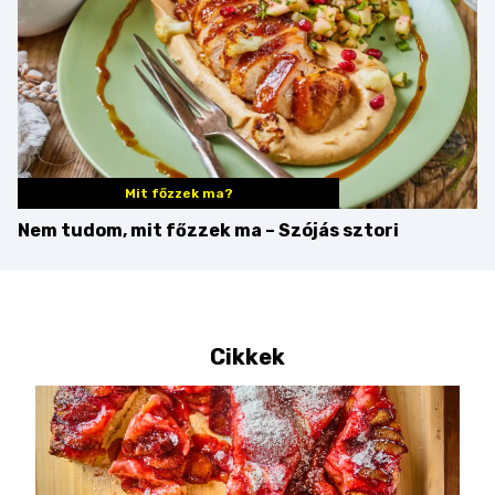
Mit főzzek ma?
Nem tudom, mit főzzek ma – Szójás sztori
Cikkek