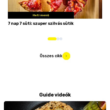
Heti menü
7 nap 7 süti: szuper szilvás sütik
Nem
Összes cikk
Guide videók