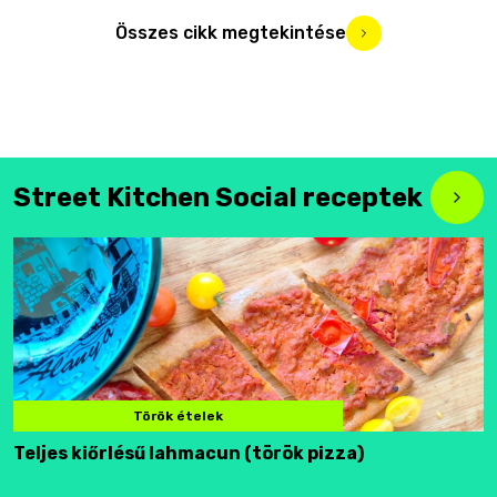
Összes cikk megtekintése
Street Kitchen Social receptek
Török ételek
Teljes kiőrlésű lahmacun (török pizza)
F