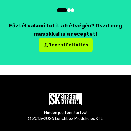
Főztél valami tutit a hétvégén? Oszd meg
másokkal is a receptet!
Receptfeltöltés
Minden jog fenntartva!
© 2013-
2026
Lunchbox Produkciós Kft.