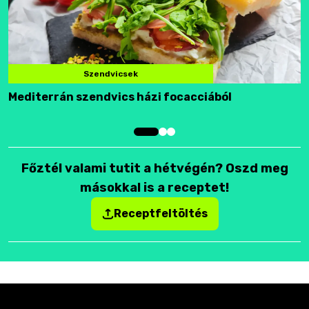
Szendvicsek
Mediterrán szendvics házi focacciából
F
Főztél valami tutit a hétvégén? Oszd meg
másokkal is a receptet!
Receptfeltöltés