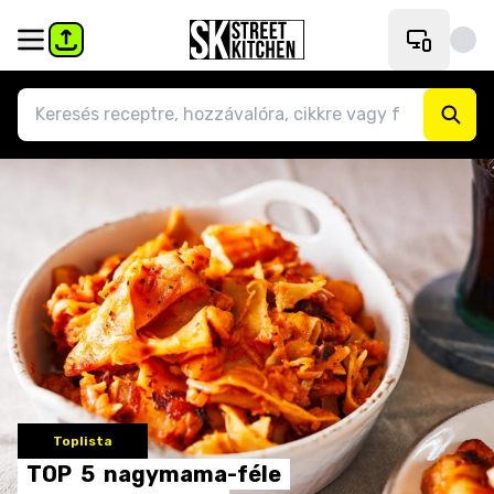
Toplista
TOP
5
nagymama-féle