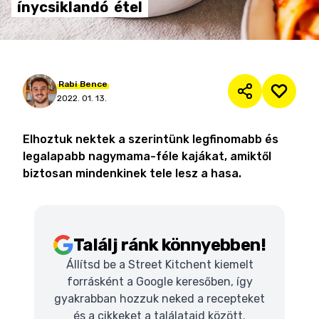
ínycsiklandó
étel
Rabi
Bence
2022. 01. 13.
Elhoztuk nektek a szerintünk legfinomabb és
legalapabb nagymama-féle kajákat, amiktől
biztosan mindenkinek tele lesz a hasa.
Találj ránk könnyebben!
Állítsd be a Street Kitchent kiemelt
forrásként a Google keresőben, így
gyakrabban hozzuk neked a recepteket
és a cikkeket a találataid között.