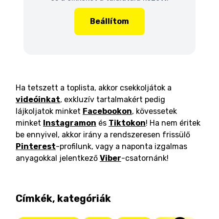
Beállítom
Ha tetszett a toplista, akkor csekkoljátok a
videóinkat
, exkluzív tartalmakért pedig
lájkoljatok minket
Facebookon
, kövessetek
minket
Instagramon
és
Tiktokon
! Ha nem éritek
be ennyivel, akkor irány a rendszeresen frissülő
Pinterest
-profilunk, vagy a naponta izgalmas
anyagokkal jelentkező
Viber
-csatornánk!
Címkék, kategóriák