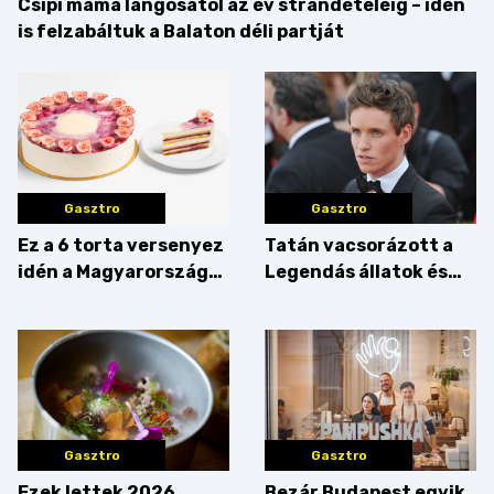
Csipi mama lángosától az év strandételéig – idén
is felzabáltuk a Balaton déli partját
Gasztro
Gasztro
Ez a 6 torta versenyez
Tatán vacsorázott a
idén a Magyarország
Legendás állatok és
tortája címért
megfigyelésük sztárja!
Gasztro
Gasztro
Ezek lettek 2026
Bezár Budapest egyik