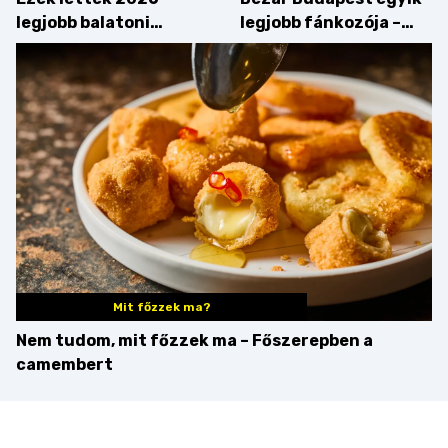
legjobb balatoni
legjobb fánkozója –
strandételei –
búcsúzik a Pampushka
végigkóstoltuk a
győzteseket
Mit főzzek ma?
Nem tudom, mit főzzek ma – Főszerepben a
camembert