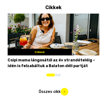
Cikkek
Cikkek
Csipi mama lángosától az év strandételéig –
Ez 
idén is felzabáltuk a Balaton déli partját
tor
Összes cikk