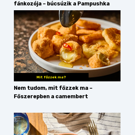
fánkozója – búcsúzik a Pampushka
Mit főzzek ma?
Nem tudom, mit főzzek ma –
Főszerepben a camembert