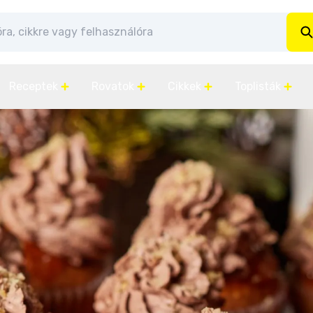
Receptek
Rovatok
Cikkek
Toplisták