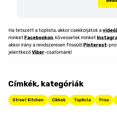
Beál
Ha tetszett a toplista, akkor csekkoljátok a
videó
minket
Facebookon
, kövessetek minket
Instagr
akkor irány a rendszeresen frissülő
Pinterest
-pro
jelentkező
Viber
-csatornánk!
Címkék, kategóriák
Street Kitchen
Cikkek
Toplista
Friss