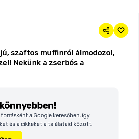
jú, szaftos muffinról álmodozol,
zel! Nekünk a zserbós a
k könnyebben!
t forrásként a Google keresőben, így
t és a cikkeket a találataid között.