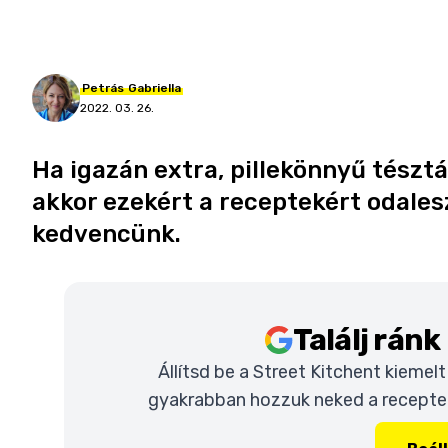
Petrás
Gabriella
2022. 03. 26.
Ha igazán extra, pillekönnyű tésztá
akkor ezekért a receptekért odales
kedvencünk.
Találj rán
Állítsd be a Street Kitchent kiemel
gyakrabban hozzuk neked a recepteke