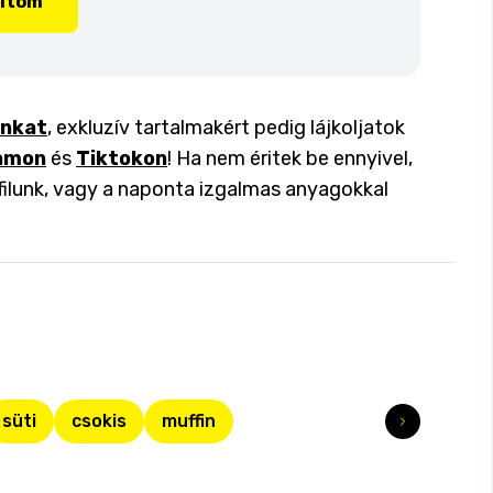
lítom
inkat
, exkluzív tartalmakért pedig lájkoljatok
amon
és
Tiktokon
! Ha nem éritek be ennyivel,
filunk, vagy a naponta izgalmas anyagokkal
süti
csokis
muffin