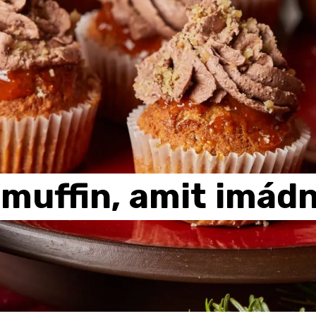
muffin,
amit
imádn