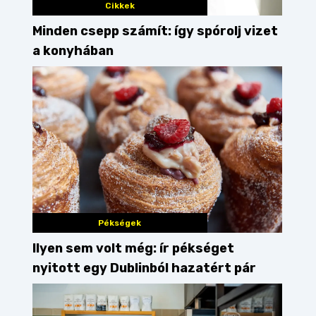
Cikkek
Minden csepp számít: így spórolj vizet
a konyhában
Pékségek
Ilyen sem volt még: ír pékséget
nyitott egy Dublinból hazatért pár