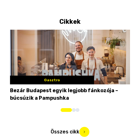
Cikkek
Gasztro
Bezár Budapest egyik legjobb fánkozója –
Nem
búcsúzik a Pampushka
ca
Összes cikk