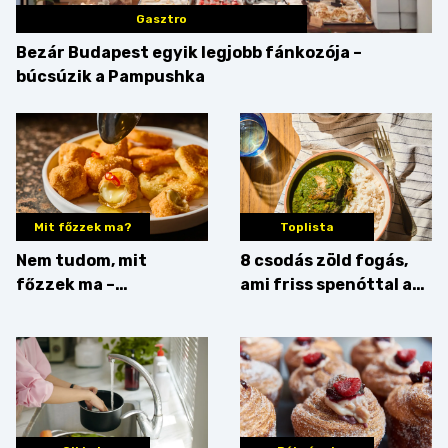
Gasztro
Bezár Budapest egyik legjobb fánkozója –
búcsúzik a Pampushka
Mit főzzek ma?
Toplista
Nem tudom, mit
8 csodás zöld fogás,
főzzek ma –
ami friss spenóttal az
Főszerepben a
igazi
camembert