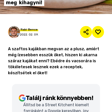
meg
kihagyni!
Rabi
Bence
2022. 02. 09.
A szaftos kajákban megvan az a plusz, amiért
még ízesebben esszük őket, hiszen ki akarna
száraz kajákat enni? Ebédre és vacsorára is
tökéletesek lesznek ezek a receptek,
készítsétek el őket!
Találj ránk könnyebben!
Állítsd be a Street Kitchent kiemelt
forrásként a Google keresőben, így