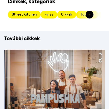
Címkék, kategóriák
Street Kitchen
Friss
Cikkek
Toplista
top
További cikkek