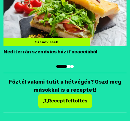
Szendvicsek
Mediterrán szendvics házi focacciából
F
Főztél valami tutit a hétvégén? Oszd meg
másokkal is a receptet!
Receptfeltöltés