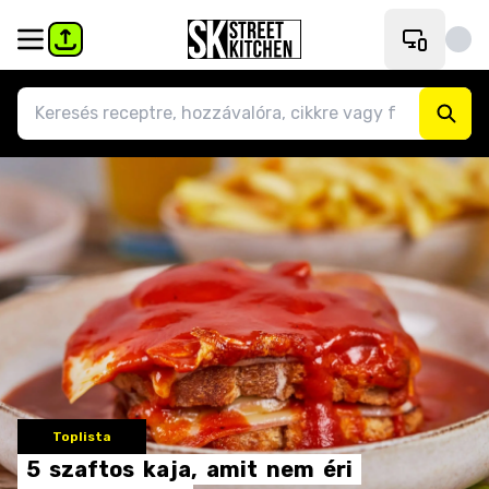
Toplista
5
szaftos
kaja,
amit
nem
éri