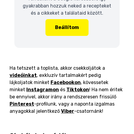
gyakrabban hozzuk neked a recepteket
és a cikkeket a találataid között.
Beállítom
Ha tetszett a toplista, akkor csekkoljátok a
videóinkat
, exkluzív tartalmakért pedig
lájkoljatok minket
Facebookon
, kövessetek
minket
Instagramon
és
Tiktokon
! Ha nem éritek
be ennyivel, akkor irány a rendszeresen frissülő
Pinterest
-profilunk, vagy a naponta izgalmas
anyagokkal jelentkező
Viber
-csatornánk!