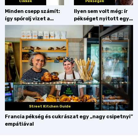
Cikkek
Pékségek
Minden csepp számít:
Ilyen sem volt még: ír
így spórolj vizet a
pékséget nyitott egy
konyhában
Dublinból hazatért pár
Street Kitchen Guide
Francia pékség és cukrászat egy „nagy csipetnyi”
empátiával