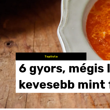
Toplista
6
gyors,
mégis
kevesebb
mint