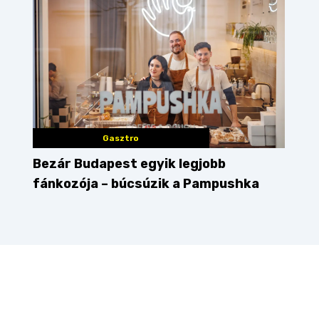
Gasztro
Bezár Budapest egyik legjobb
fánkozója – búcsúzik a Pampushka