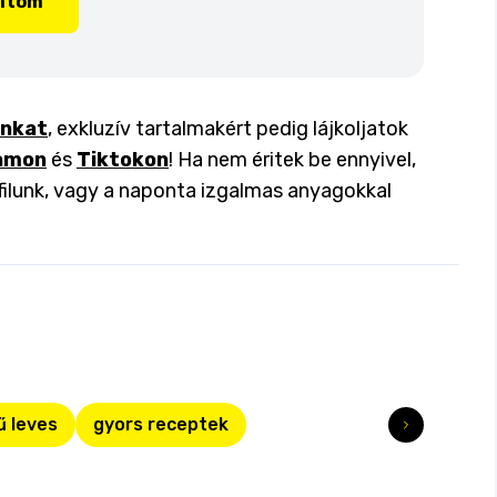
lítom
inkat
, exkluzív tartalmakért pedig lájkoljatok
amon
és
Tiktokon
! Ha nem éritek be ennyivel,
filunk, vagy a naponta izgalmas anyagokkal
ű leves
gyors receptek