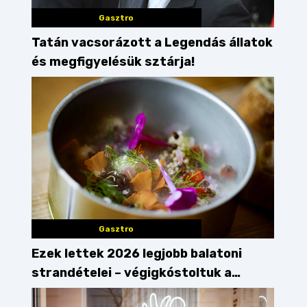
Gasztro
Tatán vacsorázott a Legendás állatok
és megfigyelésük sztárja!
Gasztro
Ezek lettek 2026 legjobb balatoni
strandételei – végigkóstoltuk a
győzteseket