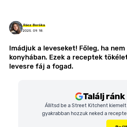
Rácz
Boróka
2025. 09. 18.
Imádjuk a leveseket! Főleg, ha nem k
konyhában. Ezek a receptek tökélet
levesre fáj a fogad.
Találj rán
Állítsd be a Street Kitchent kiemel
gyakrabban hozzuk neked a recepteke