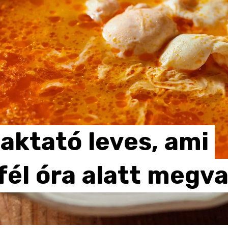
laktató
leves,
ami
fél
óra
alatt
megv