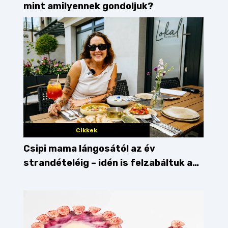
mint amilyennek gondoljuk?
Cikkek
Csipi mama lángosától az év
strandételéig – idén is felzabáltuk a
Balaton déli partját