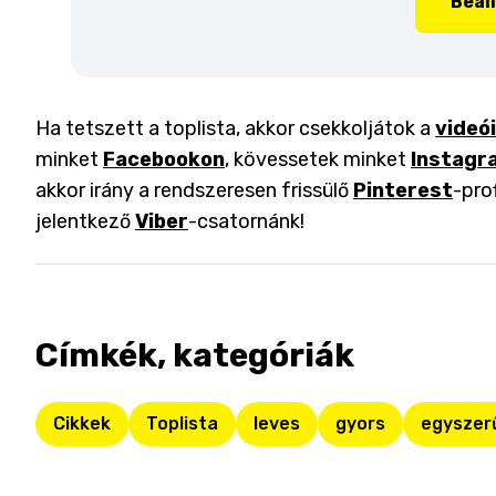
Beál
Ha tetszett a toplista, akkor csekkoljátok a
videó
minket
Facebookon
, kövessetek minket
Instagr
akkor irány a rendszeresen frissülő
Pinterest
-pro
jelentkező
Viber
-csatornánk!
Címkék, kategóriák
Cikkek
Toplista
leves
gyors
egyszer