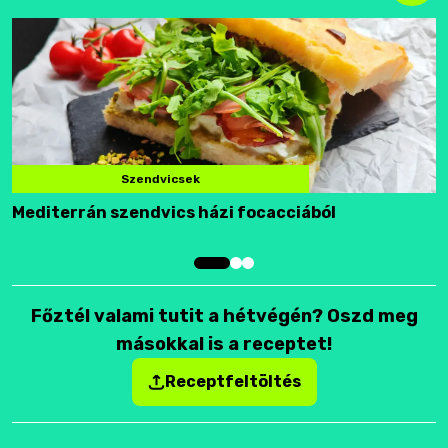
Szendvicsek
Mediterrán szendvics házi focacciából
F
Főztél valami tutit a hétvégén? Oszd meg
másokkal is a receptet!
Receptfeltöltés