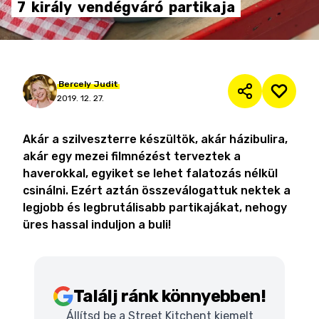
7
király
vendégváró
partikaja
Bercely
Judit
2019. 12. 27.
Akár a szilveszterre készültök, akár házibulira,
akár egy mezei filmnézést terveztek a
haverokkal, egyiket se lehet falatozás nélkül
csinálni. Ezért aztán összeválogattuk nektek a
legjobb és legbrutálisabb partikajákat, nehogy
üres hassal induljon a buli!
Találj ránk könnyebben!
Állítsd be a Street Kitchent kiemelt