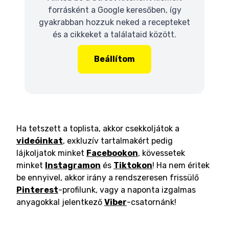
forrásként a Google keresőben, így
gyakrabban hozzuk neked a recepteket
és a cikkeket a találataid között.
Beállítom
Ha tetszett a toplista, akkor csekkoljátok a
videóinkat
, exkluzív tartalmakért pedig
lájkoljatok minket
Facebookon
, kövessetek
minket
Instagramon
és
Tiktokon
! Ha nem éritek
be ennyivel, akkor irány a rendszeresen frissülő
Pinterest
-profilunk, vagy a naponta izgalmas
anyagokkal jelentkező
Viber
-csatornánk!