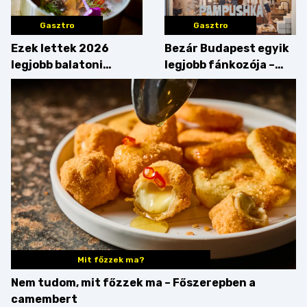
Gasztro
Gasztro
Ezek lettek 2026
Bezár Budapest egyik
legjobb balatoni
legjobb fánkozója –
strandételei –
búcsúzik a Pampushka
végigkóstoltuk a
győzteseket
Mit főzzek ma?
Nem tudom, mit főzzek ma – Főszerepben a
camembert