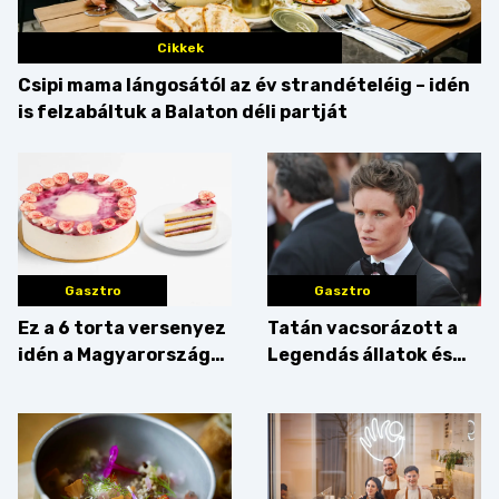
Cikkek
Csipi mama lángosától az év strandételéig – idén
is felzabáltuk a Balaton déli partját
Gasztro
Gasztro
Ez a 6 torta versenyez
Tatán vacsorázott a
idén a Magyarország
Legendás állatok és
tortája címért
megfigyelésük sztárja!