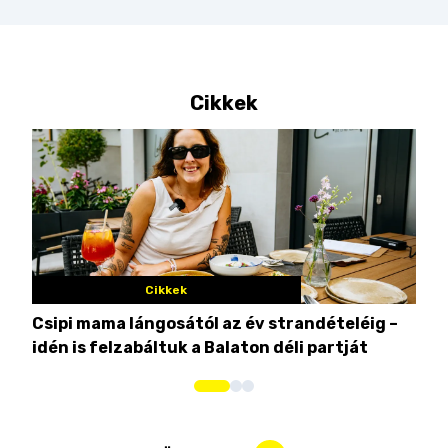
Cikkek
Cikkek
Csipi mama lángosától az év strandételéig –
Ez 
idén is felzabáltuk a Balaton déli partját
tor