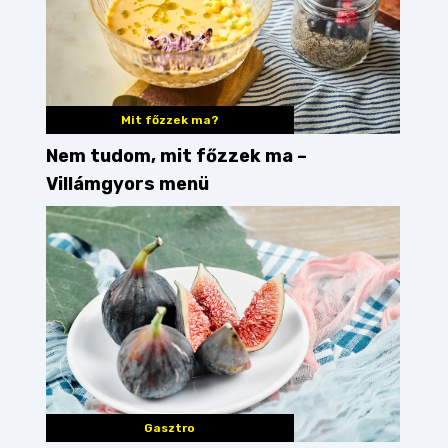
Mit főzzek ma?
Nem tudom, mit főzzek ma –
Villámgyors menü
Gasztro