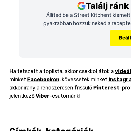
Találj rán
Állítsd be a Street Kitchent kiemel
gyakrabban hozzuk neked a recepteke
Beál
Ha tetszett a toplista, akkor csekkoljátok a
videó
minket
Facebookon
, kövessetek minket
Instagr
akkor irány a rendszeresen frissülő
Pinterest
-pro
jelentkező
Viber
-csatornánk!