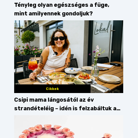
Tényleg olyan egészséges a füge,
mint amilyennek gondoljuk?
Cikkek
Csipi mama lángosától az év
strandételéig – idén is felzabáltuk a
Balaton déli partját