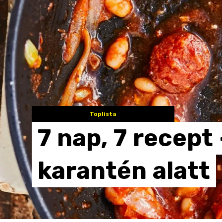
Toplista
7
nap,
7
recept
karantén
alatt