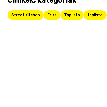
Címkék, kategóriák
Street Kitchen
Friss
Toplista
toplista