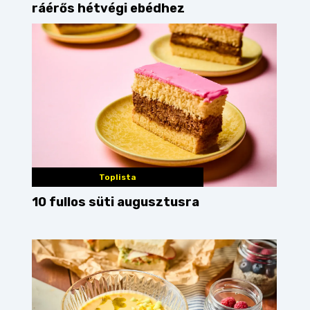
ráérős hétvégi ebédhez
Toplista
10 fullos süti augusztusra