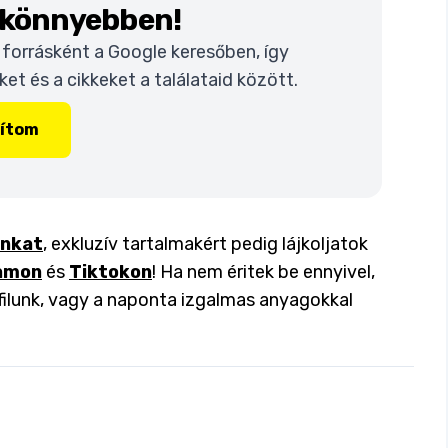
k könnyebben!
t forrásként a Google keresőben, így
t és a cikkeket a találataid között.
lítom
inkat
, exkluzív tartalmakért pedig lájkoljatok
amon
és
Tiktokon
! Ha nem éritek be ennyivel,
filunk, vagy a naponta izgalmas anyagokkal