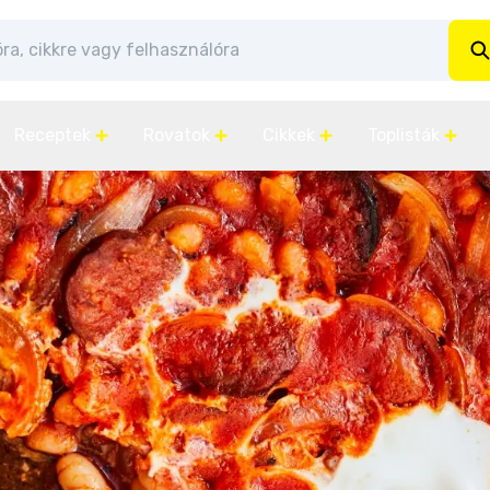
Receptek
Rovatok
Cikkek
Toplisták