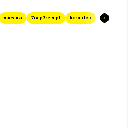
vacsora
7nap7recept
karantén