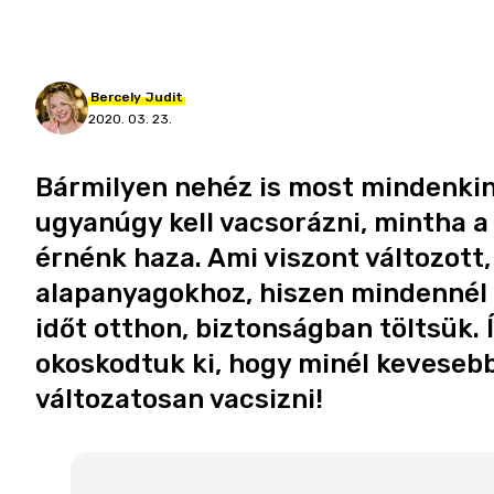
Bercely
Judit
2020. 03. 23.
Bármilyen nehéz is most mindenkine
ugyanúgy kell vacsorázni, mintha a
érnénk haza. Ami viszont változott
alapanyagokhoz, hiszen mindennél 
időt otthon, biztonságban töltsük. 
okoskodtuk ki, hogy minél keveseb
változatosan vacsizni!