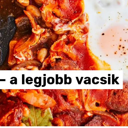
–
a
legjobb
vacsik