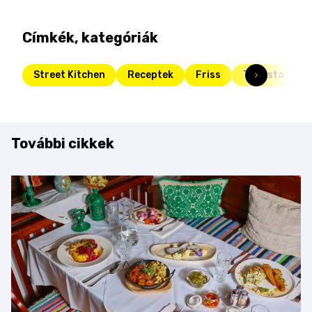
Címkék, kategóriák
Street Kitchen
Receptek
Friss
Toplista
t
További cikkek