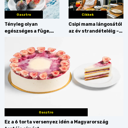
Gasztro
Cikkek
Tényleg olyan
Csipi mama lángosától
egészséges a füge,
az év strandételéig –
mint amilyennek
idén is felzabáltuk a
gondoljuk?
Balaton déli partját
Gasztro
Ez a 6 torta versenyez idén a Magyarország