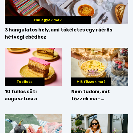
Hol egyek ma?
3 hangulatos hely, ami tökéletes egy ráérős
hétvégi ebédhez
Toplista
Mit főzzek ma?
10 fullos süti
Nem tudom, mit
augusztusra
főzzek ma –
Villámgyors menü