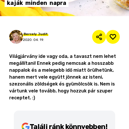
kaják
minden
napra
Bercely
Judit
2020. 04. 19.
Világjárvány ide vagy oda, a tavaszt nem lehet
megállítani! Ennek pedig nemcsak a hosszabb
nappalok és a melegebb idő miatt örülhetünk,
hanem mert vele együtt jönnek az isteni,
szezonális zöldségek és gyümölcsök is. Nem is
vártunk vele tovább, hogy hozzuk pár szuper
receptet. :)
Találj ránk könnyebben!