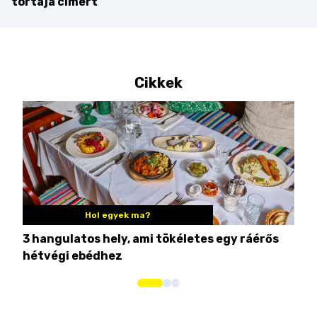
tortája címért
Cikkek
Hol egyek ma?
3 hangulatos hely, ami tökéletes egy ráérős
10 
hétvégi ebédhez