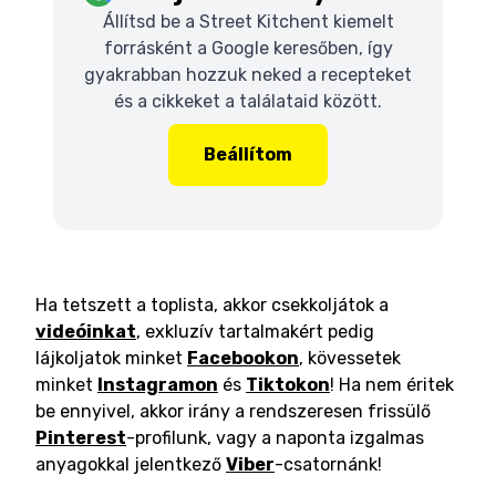
Állítsd be a Street Kitchent kiemelt
forrásként a Google keresőben, így
gyakrabban hozzuk neked a recepteket
és a cikkeket a találataid között.
Beállítom
Ha tetszett a toplista, akkor csekkoljátok a
videóinkat
, exkluzív tartalmakért pedig
lájkoljatok minket
Facebookon
, kövessetek
minket
Instagramon
és
Tiktokon
! Ha nem éritek
be ennyivel, akkor irány a rendszeresen frissülő
Pinterest
-profilunk, vagy a naponta izgalmas
anyagokkal jelentkező
Viber
-csatornánk!