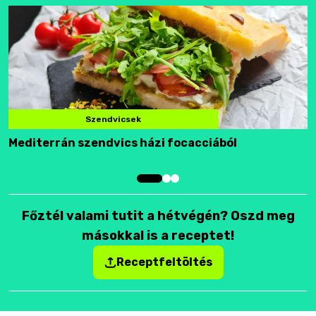
Szendvicsek
Mediterrán szendvics házi focacciából
F
Főztél valami tutit a hétvégén? Oszd meg
másokkal is a receptet!
Receptfeltöltés