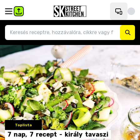
Toplista
7
nap,
7
recept
-
király
tavaszi