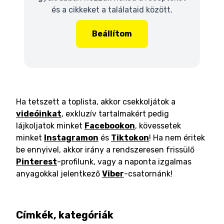
és a cikkeket a találataid között.
Beállítom
Ha tetszett a toplista, akkor csekkoljátok a
videóinkat
, exkluzív tartalmakért pedig
lájkoljatok minket
Facebookon
, kövessetek
minket
Instagramon
és
Tiktokon
! Ha nem éritek
be ennyivel, akkor irány a rendszeresen frissülő
Pinterest
-profilunk, vagy a naponta izgalmas
anyagokkal jelentkező
Viber
-csatornánk!
Címkék, kategóriák