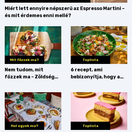
Miért lett ennyire népszerű az Espresso Martini –
és mit érdemes enni mellé?
Mit főzzek ma?
Toplista
Nem tudom, mit
6 recept, ami
főzzek ma – Zöldség
bebizonyítja, hogy a
minden mennyiségben
barack húsok mellé is
zseniális
Hol egyek ma?
Toplista