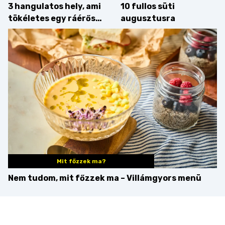
3 hangulatos hely, ami
10 fullos süti
tökéletes egy ráérős
augusztusra
hétvégi ebédhez
Mit főzzek ma?
Nem tudom, mit főzzek ma – Villámgyors menü