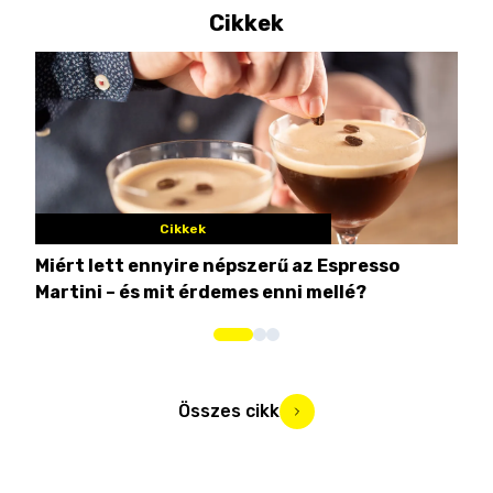
Cikkek
Cikkek
Miért lett ennyire népszerű az Espresso
Nem
Martini – és mit érdemes enni mellé?
men
Összes cikk