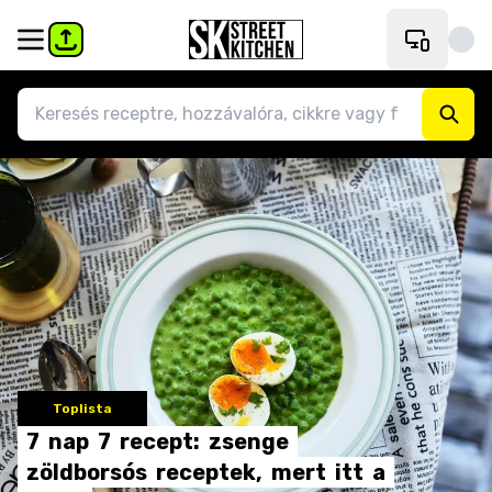
Toplista
7
nap
7
recept:
zsenge
zöldborsós
receptek,
mert
itt
a