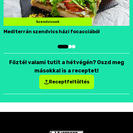
Szendvicsek
Mediterrán szendvics házi focacciából
F
Főztél valami tutit a hétvégén? Oszd meg
másokkal is a receptet!
Receptfeltöltés