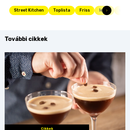
Street Kitchen
Toplista
Friss
leves
spag
További cikkek
Cikkek