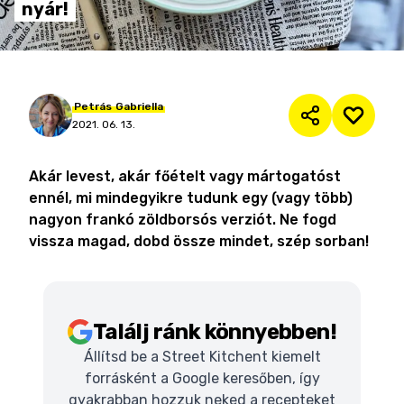
nyár!
Petrás
Gabriella
2021. 06. 13.
Akár levest, akár főételt vagy mártogatóst
ennél, mi mindegyikre tudunk egy (vagy több)
nagyon frankó zöldborsós verziót. Ne fogd
vissza magad, dobd össze mindet, szép sorban!
Találj ránk könnyebben!
Állítsd be a Street Kitchent kiemelt
forrásként a Google keresőben, így
gyakrabban hozzuk neked a recepteket