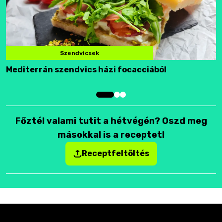
Szendvicsek
Mediterrán szendvics házi focacciából
F
Főztél valami tutit a hétvégén? Oszd meg
másokkal is a receptet!
Receptfeltöltés