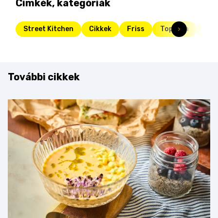
Címkék, kategóriák
Street Kitchen
Cikkek
Friss
Toplista
top
További cikkek