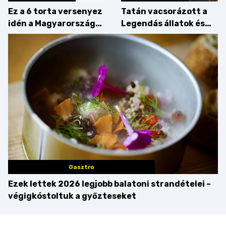
Ez a 6 torta versenyez
Tatán vacsorázott a
idén a Magyarország
Legendás állatok és
tortája címért
megfigyelésük sztárja!
Gasztro
Ezek lettek 2026 legjobb balatoni strandételei –
végigkóstoltuk a győzteseket