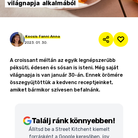
világnapja
alkalmából
Kocsis
Fanni
Anna
2023. 01. 30.
A croissant méltán az egyik legnépszerűbb
péksüti, édesen és sósan is isteni. Még saját
világnapja is van január 30-án. Ennek örömére
összegyűjtöttük a kedvenc receptjeinket,
amiket bármikor szívesen befalnánk.
Találj ránk könnyebben!
Állítsd be a Street Kitchent kiemelt
forrásként a Google keresőben, így