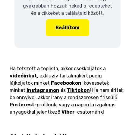
gyakrabban hozzuk neked a recepteket
és a cikkeket a találataid között.
Beállítom
Ha tetszett a toplista, akkor csekkoljátok a
videóinkat
, exkluzív tartalmakért pedig
lájkoljatok minket
Facebookon
, kövessetek
minket
Instagramon
és
Tiktokon
! Ha nem éritek
be ennyivel, akkor irány a rendszeresen frissülő
Pinterest
-profilunk, vagy a naponta izgalmas
anyagokkal jelentkező
Viber
-csatornánk!