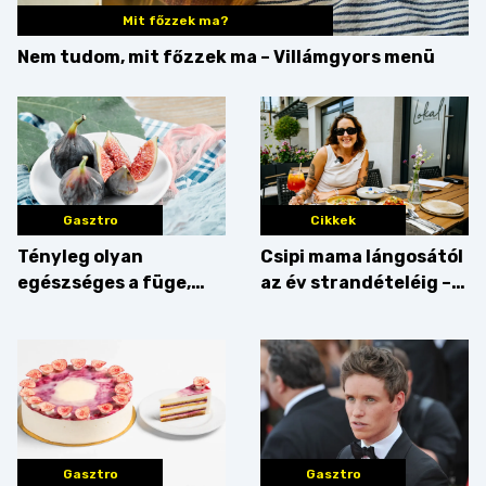
Mit főzzek ma?
Nem tudom, mit főzzek ma – Villámgyors menü
Gasztro
Cikkek
Tényleg olyan
Csipi mama lángosától
egészséges a füge,
az év strandételéig –
mint amilyennek
idén is felzabáltuk a
gondoljuk?
Balaton déli partját
Gasztro
Gasztro