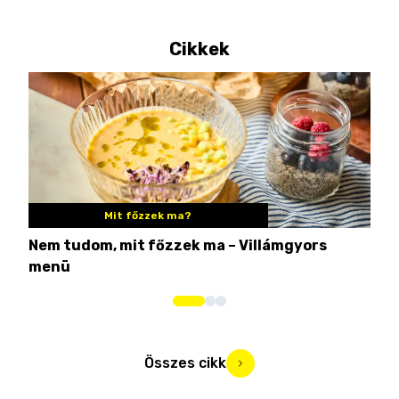
Cikkek
Mit főzzek ma?
Nem tudom, mit főzzek ma – Villámgyors
Tén
menü
ami
Összes cikk