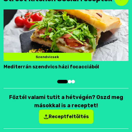
Szendvicsek
Mediterrán szendvics házi focacciából
F
Főztél valami tutit a hétvégén? Oszd meg
másokkal is a receptet!
Receptfeltöltés