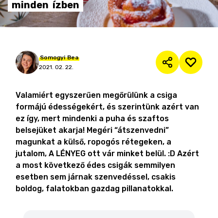
minden
ízben
Somogyi
Bea
2021. 02. 22.
Valamiért egyszerűen megőrülünk a csiga
formájú édességekért, és szerintünk azért van
ez így, mert mindenki a puha és szaftos
belsejüket akarja! Megéri “átszenvedni”
magunkat a külső, ropogós rétegeken, a
jutalom, A LÉNYEG ott vár minket belül. :D Azért
a most következő édes csigák semmilyen
esetben sem járnak szenvedéssel, csakis
boldog, falatokban gazdag pillanatokkal.