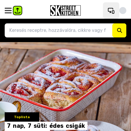
Toplista
7
nap,
7
süti:
édes
csigák