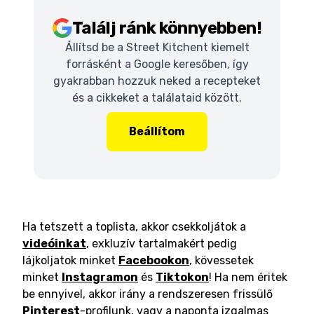
Találj ránk könnyebben!
Állítsd be a Street Kitchent kiemelt
forrásként a Google keresőben, így
gyakrabban hozzuk neked a recepteket
és a cikkeket a találataid között.
Beállítom
Ha tetszett a toplista, akkor csekkoljátok a
videóinkat
, exkluzív tartalmakért pedig
lájkoljatok minket
Facebookon
, kövessetek
minket
Instagramon
és
Tiktokon
! Ha nem éritek
be ennyivel, akkor irány a rendszeresen frissülő
Pinterest
-profilunk, vagy a naponta izgalmas