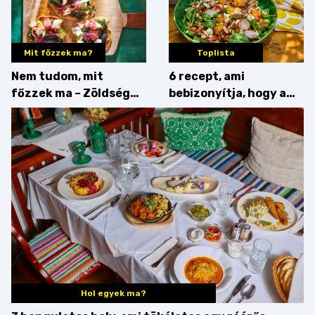
Mit főzzek ma?
Toplista
Nem tudom, mit
6 recept, ami
főzzek ma – Zöldség
bebizonyítja, hogy a
minden mennyiségben
barack húsok mellé is
zseniális
Hol egyek ma?