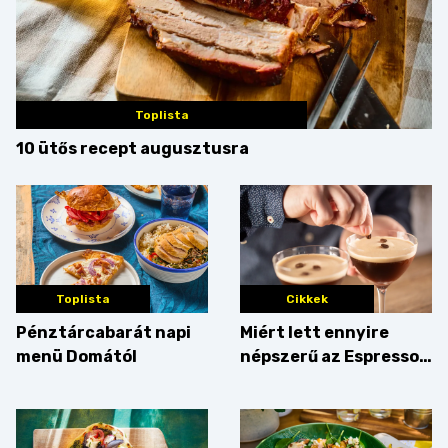
Toplista
10 ütős recept augusztusra
Toplista
Cikkek
Pénztárcabarát napi
Miért lett ennyire
menü Domától
népszerű az Espresso
Martini – és mit
érdemes enni mellé?