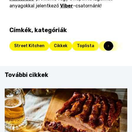
anyagokkal jelentkező
Viber
-csatornánk!
Címkék, kategóriák
Street Kitchen
Cikkek
Toplista
Friss
top
További cikkek