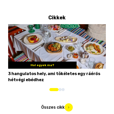
Cikkek
Hol egyek ma?
3 hangulatos hely, ami tökéletes egy ráérős
10 
hétvégi ebédhez
Összes cikk