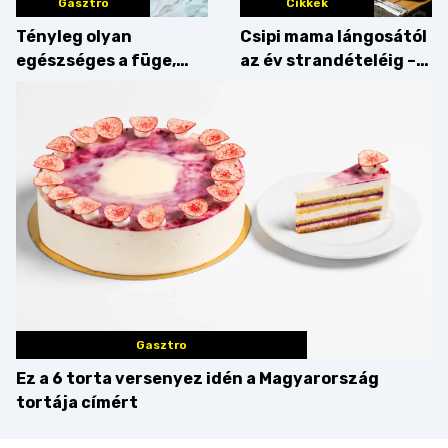
Gasztro
Cikkek
Tényleg olyan
Csipi mama lángosától
egészséges a füge,
az év strandételéig –
mint amilyennek
idén is felzabáltuk a
gondoljuk?
Balaton déli partját
Gasztro
Ez a 6 torta versenyez idén a Magyarország
tortája címért