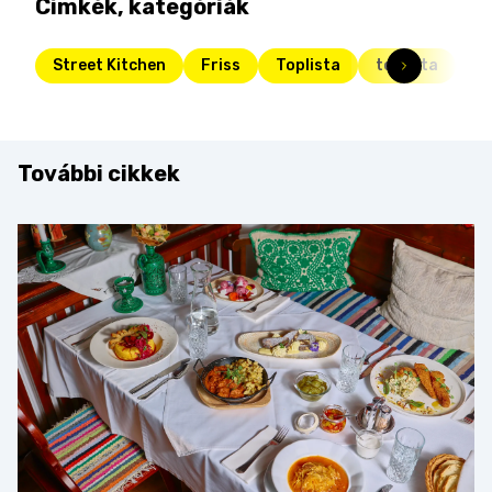
Címkék, kategóriák
Street Kitchen
Friss
Toplista
toplista
ka
További cikkek