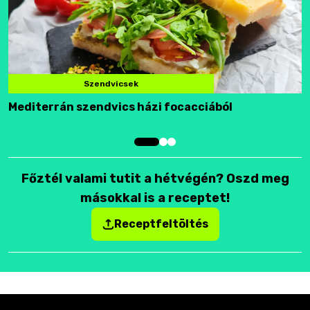
Szendvicsek
Mediterrán szendvics házi focacciából
F
Főztél valami tutit a hétvégén? Oszd meg
másokkal is a receptet!
Receptfeltöltés