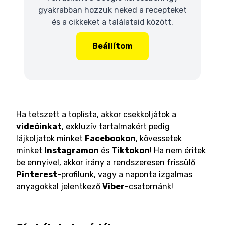
gyakrabban hozzuk neked a recepteket
és a cikkeket a találataid között.
Beállítom
Ha tetszett a toplista, akkor csekkoljátok a
videóinkat
, exkluzív tartalmakért pedig
lájkoljatok minket
Facebookon
, kövessetek
minket
Instagramon
és
Tiktokon
! Ha nem éritek
be ennyivel, akkor irány a rendszeresen frissülő
Pinterest
-profilunk, vagy a naponta izgalmas
anyagokkal jelentkező
Viber
-csatornánk!