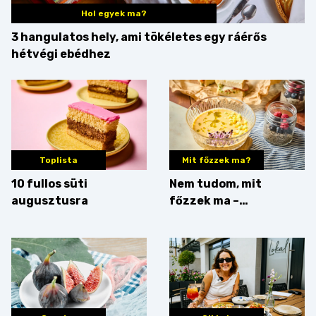
Hol egyek ma?
3 hangulatos hely, ami tökéletes egy ráérős
hétvégi ebédhez
Toplista
Mit főzzek ma?
10 fullos süti
Nem tudom, mit
augusztusra
főzzek ma –
Villámgyors menü