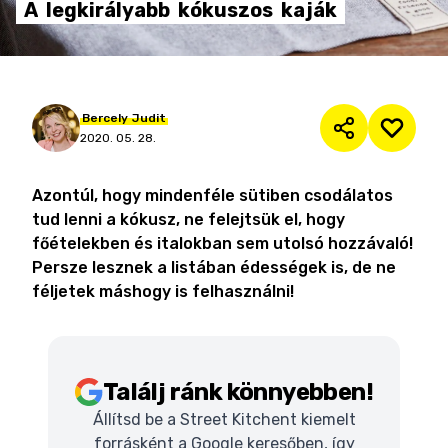
A
legkirályabb
kókuszos
kaják
Bercely
Judit
2020. 05. 28.
Azontúl, hogy mindenféle sütiben csodálatos
tud lenni a kókusz, ne felejtsük el, hogy
főételekben és italokban sem utolsó hozzávaló!
Persze lesznek a listában édességek is, de ne
féljetek máshogy is felhasználni!
Találj ránk könnyebben!
Állítsd be a Street Kitchent kiemelt
forrásként a Google keresőben, így