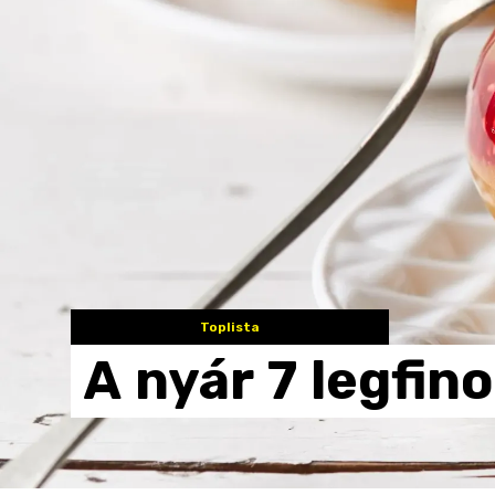
Toplista
A
nyár
7
legfin