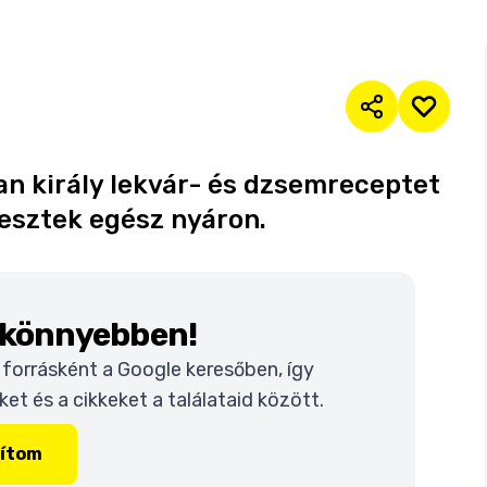
lyan király lekvár- és dzsemreceptet
lesztek egész nyáron.
k könnyebben!
t forrásként a Google keresőben, így
t és a cikkeket a találataid között.
lítom