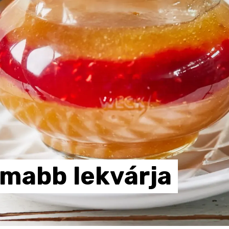
omabb
lekvárja