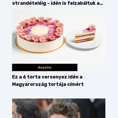
strandételéig – idén is felzabáltuk a
Balaton déli partját
Gasztro
Ez a 6 torta versenyez idén a
Magyarország tortája címért