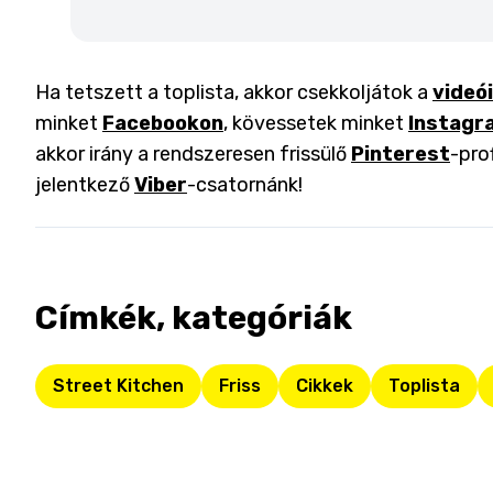
Ha tetszett a toplista, akkor csekkoljátok a
videó
minket
Facebookon
, kövessetek minket
Instagr
akkor irány a rendszeresen frissülő
Pinterest
-pro
jelentkező
Viber
-csatornánk!
Címkék, kategóriák
Street Kitchen
Friss
Cikkek
Toplista