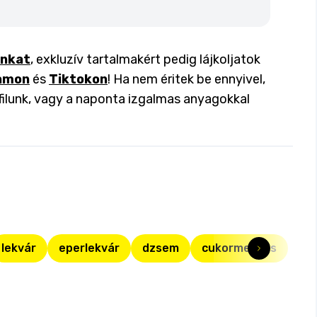
inkat
, exkluzív tartalmakért pedig lájkoljatok
amon
és
Tiktokon
! Ha nem éritek be ennyivel,
filunk, vagy a naponta izgalmas anyagokkal
lekvár
eperlekvár
dzsem
cukormentes