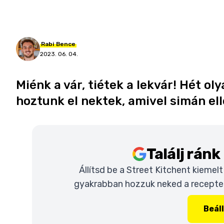
Rabi
Bence
2023. 06. 04.
Miénk a vár, tiétek a lekvár! Hét o
hoztunk el nektek, amivel simán el
Találj rán
Állítsd be a Street Kitchent kiemel
gyakrabban hozzuk neked a recepteke
Beál