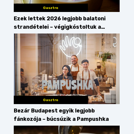
Gasztro
Ezek lettek 2026 legjobb balatoni
strandételei – végigkóstoltuk a
győzteseket
Gasztro
Bezár Budapest egyik legjobb
fánkozója – búcsúzik a Pampushka