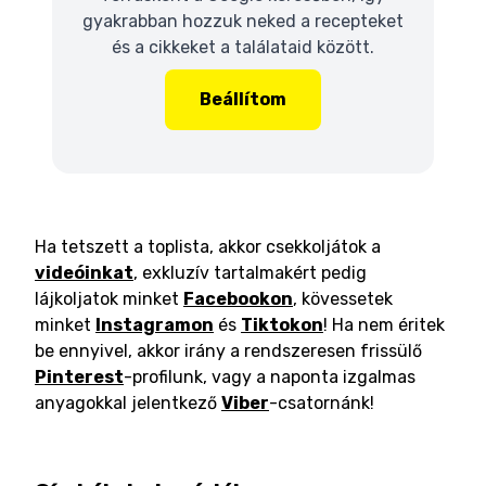
gyakrabban hozzuk neked a recepteket
és a cikkeket a találataid között.
Beállítom
Ha tetszett a toplista, akkor csekkoljátok a
videóinkat
, exkluzív tartalmakért pedig
lájkoljatok minket
Facebookon
, kövessetek
minket
Instagramon
és
Tiktokon
! Ha nem éritek
be ennyivel, akkor irány a rendszeresen frissülő
Pinterest
-profilunk, vagy a naponta izgalmas
anyagokkal jelentkező
Viber
-csatornánk!