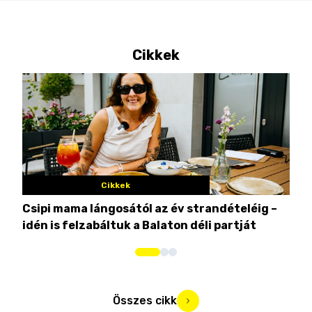
Cikkek
Cikkek
Csipi mama lángosától az év strandételéig –
Ez 
idén is felzabáltuk a Balaton déli partját
tor
Összes cikk