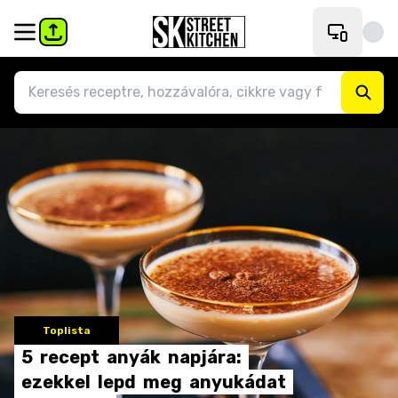
Toplista
5
recept
anyák
napjára:
ezekkel
lepd
meg
anyukádat