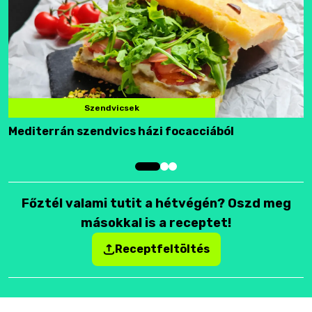
Szendvicsek
Mediterrán szendvics házi focacciából
F
Főztél valami tutit a hétvégén? Oszd meg
másokkal is a receptet!
Receptfeltöltés