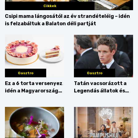
Cikkek
Csipi mama lángosától az év strandételéig – idén
is felzabáltuk a Balaton déli partját
Gasztro
Gasztro
Ez a 6 torta versenyez
Tatán vacsorázott a
idén a Magyarország
Legendás állatok és
tortája címért
megfigyelésük sztárja!