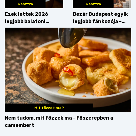
Gasztro
Gasztro
Ezek lettek 2026
Bezár Budapest egyik
legjobb balatoni
legjobb fánkozója –
strandételei –
búcsúzik a Pampushka
végigkóstoltuk a
győzteseket
Mit főzzek ma?
Nem tudom, mit főzzek ma – Főszerepben a
camembert