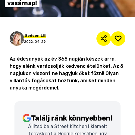
vasárnap!
Gedeon
Lili
2022. 04. 29.
Az édesanyák az év 365 napján készek arra,
hogy elénk varázsolják kedvenc ételünket. Az ő
napjukon viszont ne hagyjuk őket főzni! Olyan
villantós fogásokat hoztunk, amiket minden
anyuka megérdemel.
Találj ránk könnyebben!
Állítsd be a Street Kitchent kiemelt
forrásként a Google keresőben, így