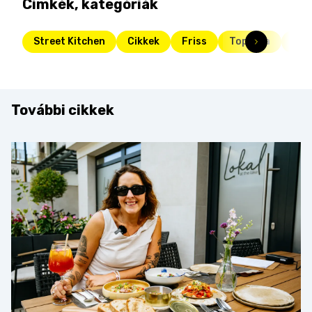
Címkék, kategóriák
Street Kitchen
Cikkek
Friss
Toplista
des
További cikkek