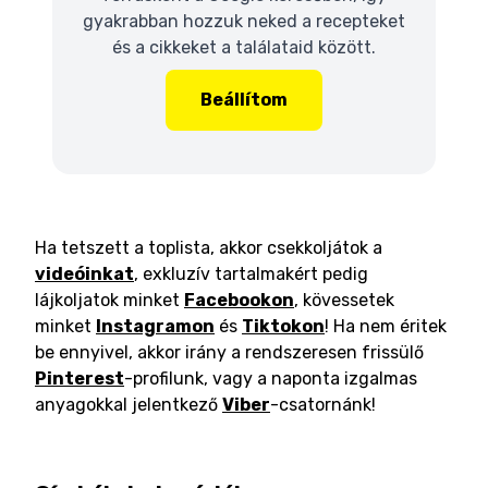
gyakrabban hozzuk neked a recepteket
és a cikkeket a találataid között.
Beállítom
Ha tetszett a toplista, akkor csekkoljátok a
videóinkat
, exkluzív tartalmakért pedig
lájkoljatok minket
Facebookon
, kövessetek
minket
Instagramon
és
Tiktokon
! Ha nem éritek
be ennyivel, akkor irány a rendszeresen frissülő
Pinterest
-profilunk, vagy a naponta izgalmas
anyagokkal jelentkező
Viber
-csatornánk!