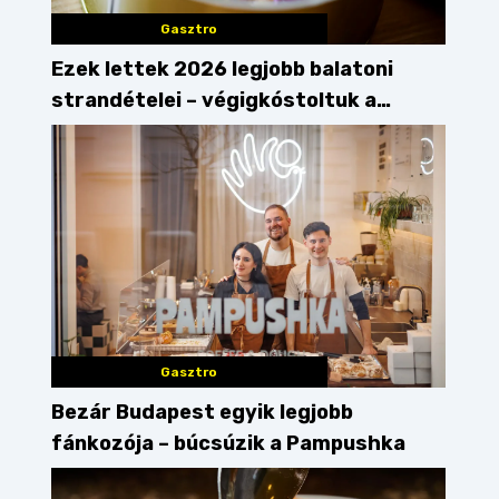
Gasztro
Ezek lettek 2026 legjobb balatoni
strandételei – végigkóstoltuk a
győzteseket
Gasztro
Bezár Budapest egyik legjobb
fánkozója – búcsúzik a Pampushka