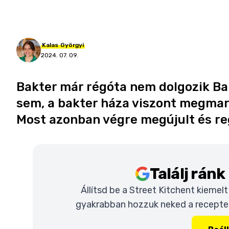
Kalas
Györgyi
2024. 07. 09.
Bakter már régóta nem dolgozik Ba
sem, a bakter háza viszont megmara
Most azonban végre megújult és reg
Találj rán
Állítsd be a Street Kitchent kiemel
gyakrabban hozzuk neked a recepteke