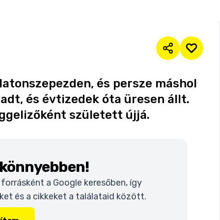
latonszepezden, és persze máshol
dt, és évtizedek óta üresen állt.
gelizőként született újjá.
k könnyebben!
t forrásként a Google keresőben, így
t és a cikkeket a találataid között.