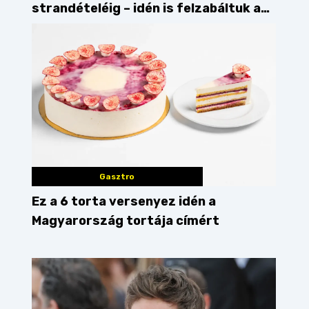
strandételéig – idén is felzabáltuk a
Balaton déli partját
Gasztro
Ez a 6 torta versenyez idén a
Magyarország tortája címért
ton
kávézó
reggeliző