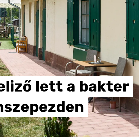
eliző
lett
a
bakter
nszepezden