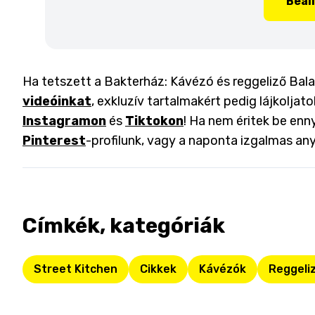
Beál
Ha tetszett a Bakterház: Kávézó és reggeliző Bal
videóinkat
, exkluzív tartalmakért pedig lájkoljat
Instagramon
és
Tiktokon
! Ha nem éritek be enny
Pinterest
-profilunk, vagy a naponta izgalmas an
Címkék, kategóriák
Street Kitchen
Cikkek
Kávézók
Reggeli