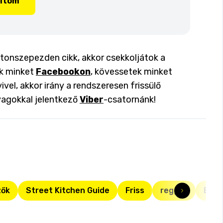
lítom
atonszepezden cikk, akkor csekkoljátok a
ok minket
Facebookon
, kövessetek minket
ivel, akkor irány a rendszeresen frissülő
yagokkal jelentkező
Viber
-csatornánk!
zők
Street Kitchen Guide
Friss
reggeli
Bala