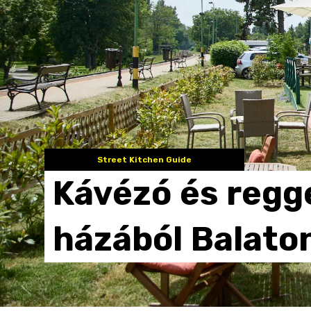
Street Kitchen Guide
Kávézó
és
regg
házából
Balato