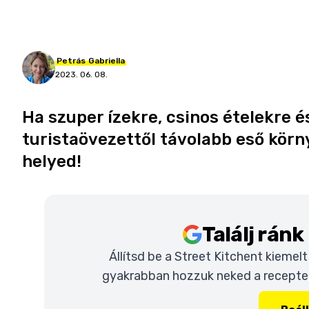
Petrás
Gabriella
2023. 06. 08.
Ha szuper ízekre, csinos ételekre é
turistaövezettől távolabb eső körn
helyed!
Találj rán
Állítsd be a Street Kitchent kiemel
gyakrabban hozzuk neked a recepteke