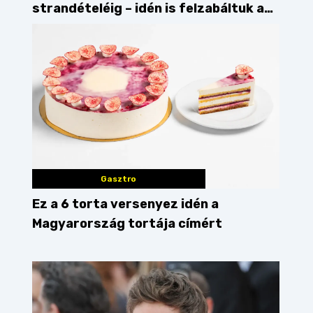
strandételéig – idén is felzabáltuk a
Balaton déli partját
Gasztro
Ez a 6 torta versenyez idén a
Magyarország tortája címért