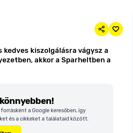
s kedves kiszolgálásra vágysz a
yezetben, akkor a Sparheltben a
k könnyebben!
t forrásként a Google keresőben, így
t és a cikkeket a találataid között.