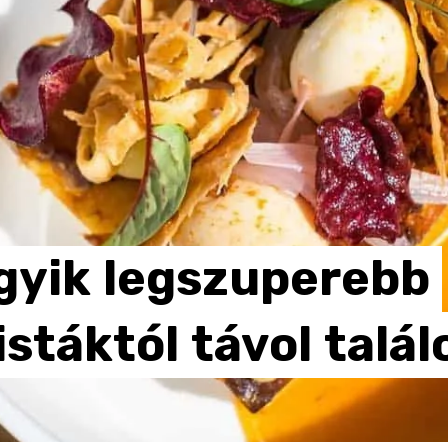
gyik
legszuperebb
istáktól
távol
talál