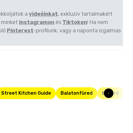
ekkoljátok a
videóinkat
, exkluzív tartalmakért
 minket
Instagramon
és
Tiktokon
! Ha nem
ülő
Pinterest
-profilunk, vagy a naponta izgalmas
Street Kitchen Guide
Balatonfüred
bisztró
s