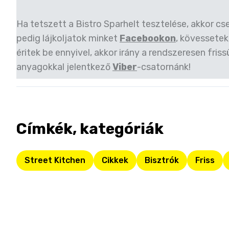
Ha tetszett a Bistro Sparhelt tesztelése, akkor cs
pedig lájkoljatok minket
Facebookon
, kövessetek
éritek be ennyivel, akkor irány a rendszeresen friss
anyagokkal jelentkező
Viber
-csatornánk!
Címkék, kategóriák
Street Kitchen
Cikkek
Bisztrók
Friss