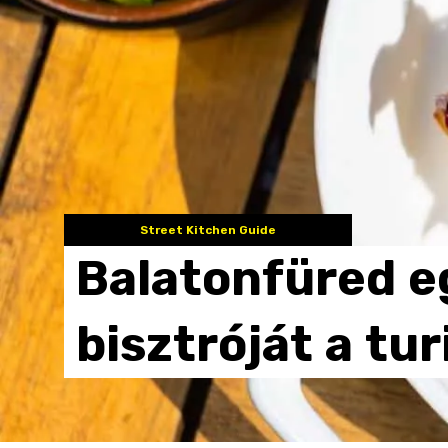
Street Kitchen Guide
Balatonfüred
e
bisztróját
a
tur