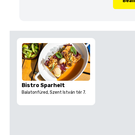
Beál
Bistro Sparhelt
Balatonfüred, Szent István tér 7.