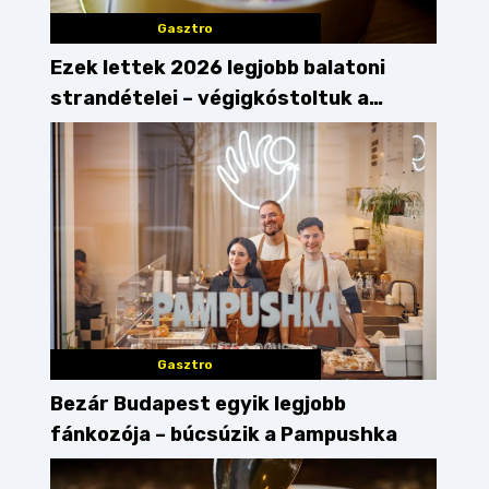
Gasztro
Ezek lettek 2026 legjobb balatoni
strandételei – végigkóstoltuk a
győzteseket
Gasztro
Bezár Budapest egyik legjobb
fánkozója – búcsúzik a Pampushka