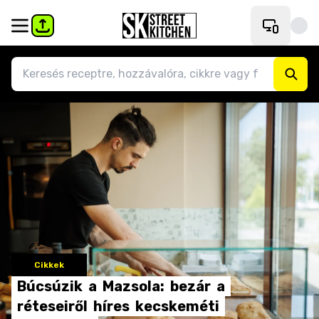
Cikkek
Búcsúzik
a
Mazsola:
bezár
a
réteseiről
híres
kecskeméti