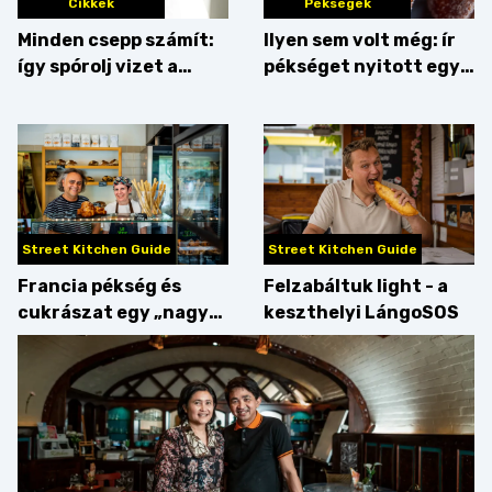
Cikkek
Pékségek
Minden csepp számít:
Ilyen sem volt még: ír
így spórolj vizet a
pékséget nyitott egy
konyhában
Dublinból hazatért pár
Street Kitchen Guide
Street Kitchen Guide
Francia pékség és
Felzabáltuk light - a
cukrászat egy „nagy
keszthelyi LángoSOS
csipetnyi” empátiával