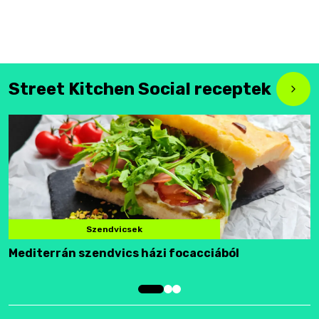
Street Kitchen Social receptek
Szendvicsek
Mediterrán szendvics házi focacciából
F