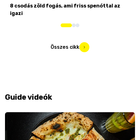
8 csodás zöld fogás, ami friss spenóttal az
Min
igazi
kon
Összes cikk
Guide videók