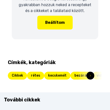
gyakrabban hozzuk neked a recepteket
és a cikkeket a találataid között.
Beállítom
Címkék, kategóriák
Cikkek
rétes
kecskemét
bezárás
vidéki 
További cikkek