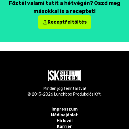
Főztél valami tutit a hétvégén? Oszd meg
másokkal is a receptet!
Receptfeltöltés
Minden jog fenntartva!
© 2013-
2026
Lunchbox Produkciós Kft.
Impresszum
Médiaajánlat
Hírlevél
Karrier