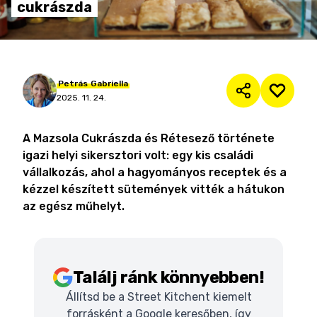
cukrászda
Petrás
Gabriella
2025. 11. 24.
A Mazsola Cukrászda és Rétesező története
igazi helyi sikersztori volt: egy kis családi
vállalkozás, ahol a hagyományos receptek és a
kézzel készített sütemények vitték a hátukon
az egész műhelyt.
Találj ránk könnyebben!
Állítsd be a Street Kitchent kiemelt
forrásként a Google keresőben, így