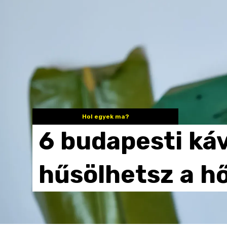
Hol egyek ma?
6
budapesti
ká
hűsölhetsz
a
h