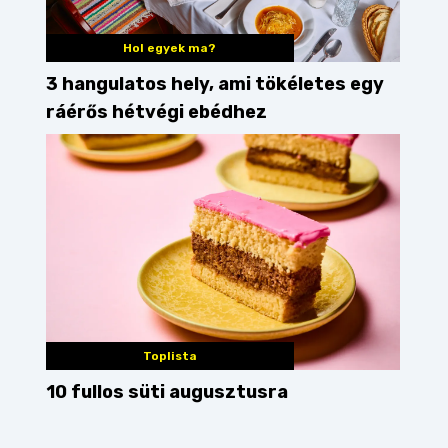
Hol egyek ma?
3 hangulatos hely, ami tökéletes egy
ráérős hétvégi ebédhez
Toplista
10 fullos süti augusztusra