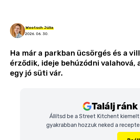
Wootsch
Júlia
2026. 06. 30.
Ha már a parkban ücsörgés és a vil
érződik, ideje behúzódni valahová,
egy jó süti vár.
Találj rán
Állítsd be a Street Kitchent kiemel
gyakrabban hozzuk neked a recepteke