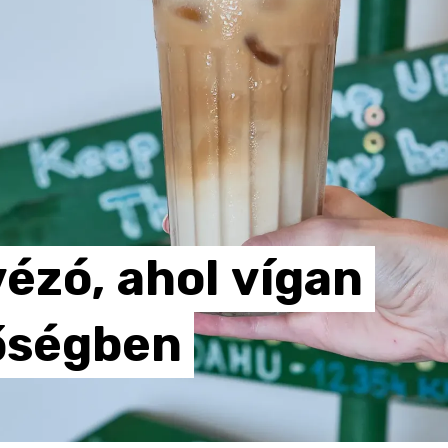
vézó,
ahol
vígan
őségben