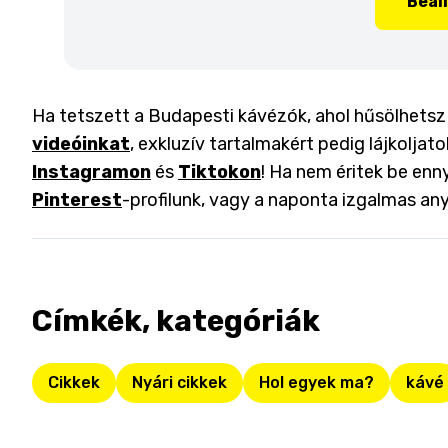
Beál
Ha tetszett a Budapesti kávézók, ahol hűsölhetsz 
videóinkat
, exkluzív tartalmakért pedig lájkoljat
Instagramon
és
Tiktokon
! Ha nem éritek be enny
Pinterest
-profilunk, vagy a naponta izgalmas an
Címkék, kategóriák
Cikkek
Nyári cikkek
Hol egyek ma?
kávé