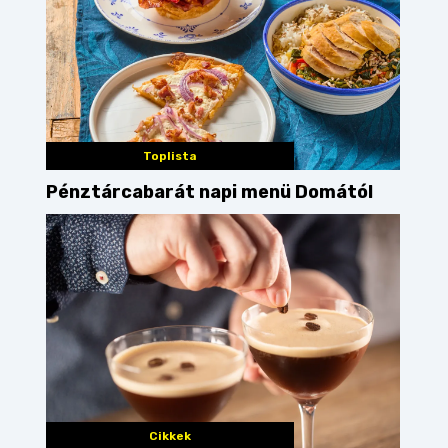
Toplista
Pénztárcabarát napi menü Domától
Cikkek