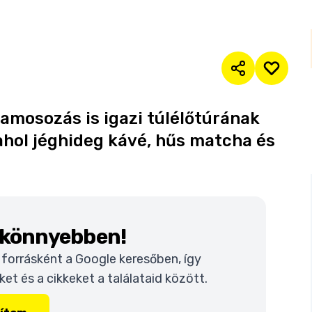
lamosozás is igazi túlélőtúrának
 ahol jéghideg kávé, hűs matcha és
k könnyebben!
t forrásként a Google keresőben, így
t és a cikkeket a találataid között.