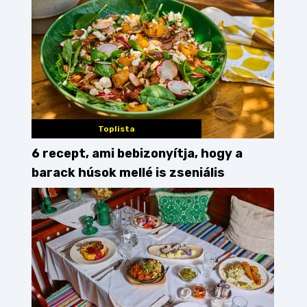
Toplista
6 recept, ami bebizonyítja, hogy a
barack húsok mellé is zseniális