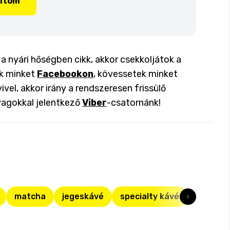
lítom
a nyári hőségben cikk, akkor csekkoljátok a
ok minket
Facebookon
, kövessetek minket
ivel, akkor irány a rendszeresen frissülő
yagokkal jelentkező
Viber
-csatornánk!
matcha
jegeskávé
specialty kávé