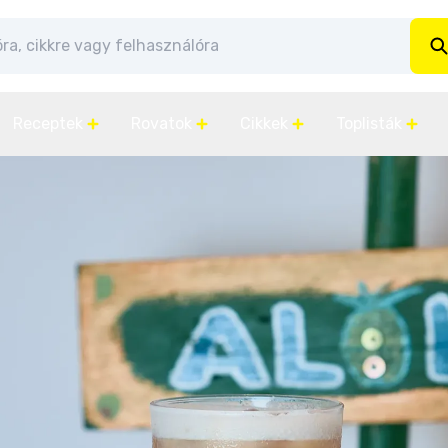
Receptek
Rovatok
Cikkek
Toplisták