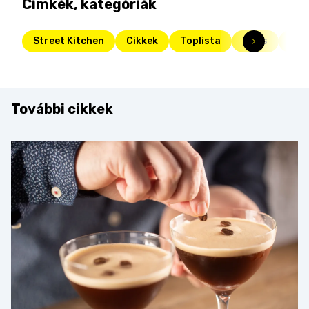
Címkék, kategóriák
Street Kitchen
Cikkek
Toplista
Friss
cuk
További cikkek