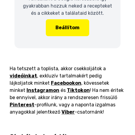
gyakrabban hozzuk neked a recepteket
és a cikkeket a találataid között.
Beállítom
Ha tetszett a toplista, akkor csekkoljátok a
videóinkat
, exkluzív tartalmakért pedig
lájkoljatok minket
Facebookon
, kövessetek
minket
Instagramon
és
Tiktokon
! Ha nem éritek
be ennyivel, akkor irány a rendszeresen frissülő
Pinterest
-profilunk, vagy a naponta izgalmas
anyagokkal jelentkező
Viber
-csatornánk!