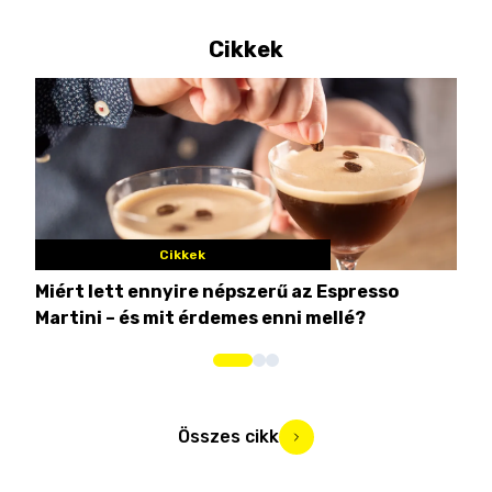
Cikkek
Cikkek
Miért lett ennyire népszerű az Espresso
Nem
Martini – és mit érdemes enni mellé?
men
Összes cikk