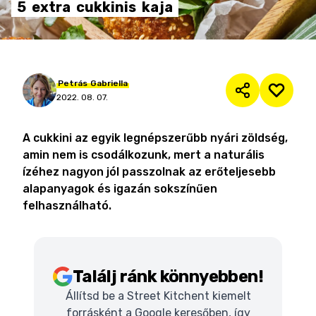
5
extra
cukkinis
kaja
Petrás
Gabriella
2022. 08. 07.
A cukkini az egyik legnépszerűbb nyári zöldség,
amin nem is csodálkozunk, mert a naturális
ízéhez nagyon jól passzolnak az erőteljesebb
alapanyagok és igazán sokszínűen
felhasználható.
Találj ránk könnyebben!
Állítsd be a Street Kitchent kiemelt
forrásként a Google keresőben, így