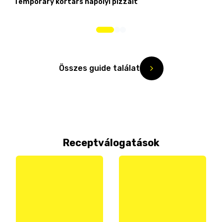
Temporary kortárs nápolyi pizzáit
Összes guide találat
Receptválogatások