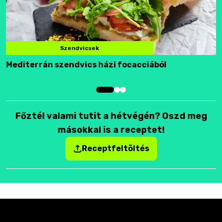
Szendvicsek
Mediterrán szendvics házi focacciából
F
Főztél valami tutit a hétvégén? Oszd meg
másokkal is a receptet!
Receptfeltöltés