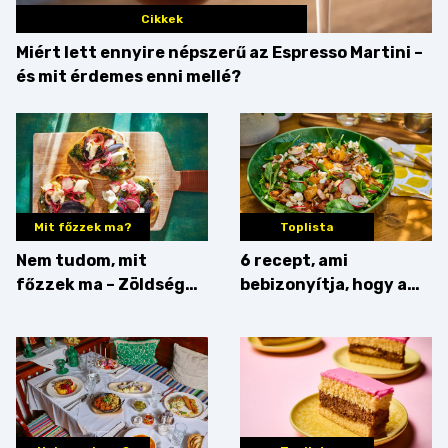
Cikkek
Miért lett ennyire népszerű az Espresso Martini –
és mit érdemes enni mellé?
Mit főzzek ma?
Toplista
Nem tudom, mit
6 recept, ami
főzzek ma – Zöldség
bebizonyítja, hogy a
minden mennyiségben
barack húsok mellé is
zseniális