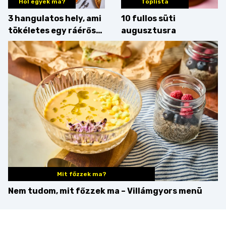
Hol egyek ma?
Toplista
3 hangulatos hely, ami
10 fullos süti
tökéletes egy ráérős
augusztusra
hétvégi ebédhez
Mit főzzek ma?
Nem tudom, mit főzzek ma – Villámgyors menü