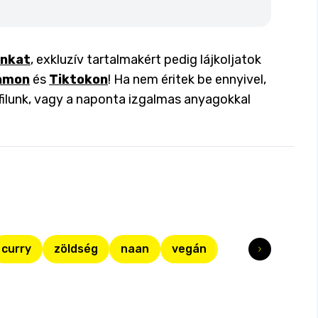
inkat
, exkluzív tartalmakért pedig lájkoljatok
amon
és
Tiktokon
! Ha nem éritek be ennyivel,
filunk, vagy a naponta izgalmas anyagokkal
curry
zöldség
naan
vegán