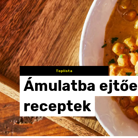
Toplista
Ámulatba
ejtő
receptek