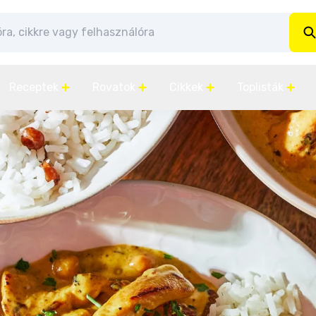
Receptek
Rovatok
Cikkek
Toplisták