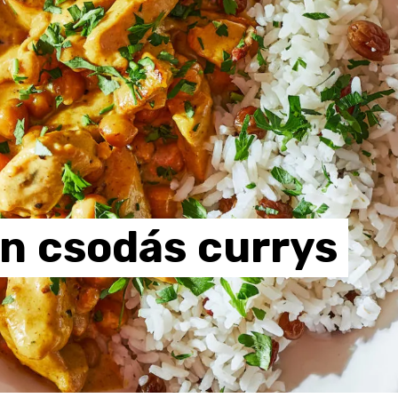
en
csodás
currys