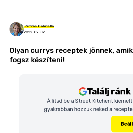
Petrás
Gabriella
2022. 02. 02.
Olyan currys receptek jönnek, amik
fogsz készíteni!
Találj rán
Állítsd be a Street Kitchent kiemel
gyakrabban hozzuk neked a recepteke
Beál