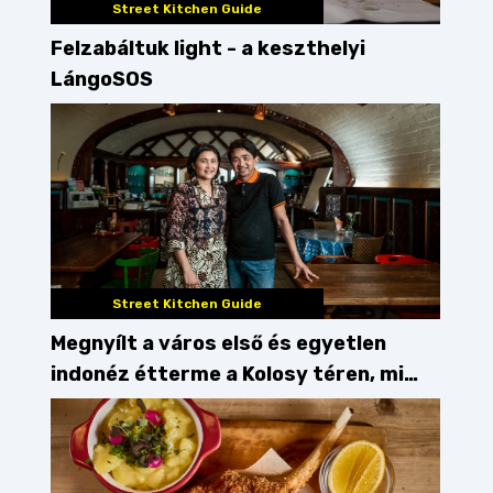
Street Kitchen Guide
Felzabáltuk light - a keszthelyi
LángoSOS
Street Kitchen Guide
Megnyílt a város első és egyetlen
indonéz étterme a Kolosy téren, mi
pedig kipróbáltuk!