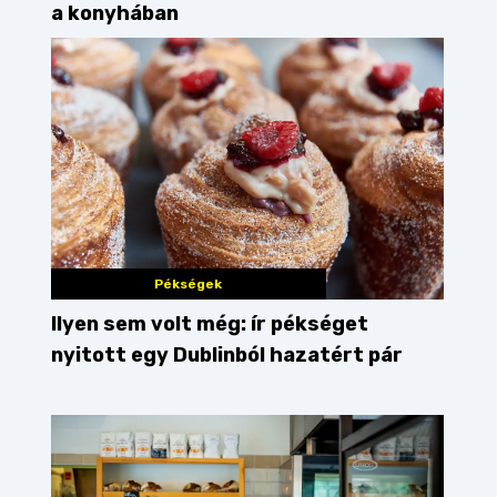
a konyhában
Pékségek
Ilyen sem volt még: ír pékséget
nyitott egy Dublinból hazatért pár