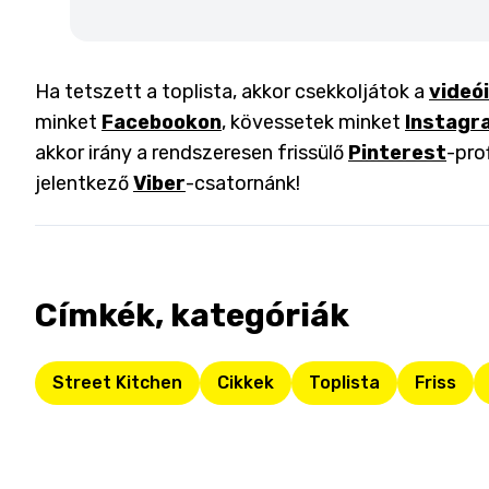
Ha tetszett a toplista, akkor csekkoljátok a
videó
minket
Facebookon
, kövessetek minket
Instagr
akkor irány a rendszeresen frissülő
Pinterest
-pro
jelentkező
Viber
-csatornánk!
Címkék, kategóriák
Street Kitchen
Cikkek
Toplista
Friss