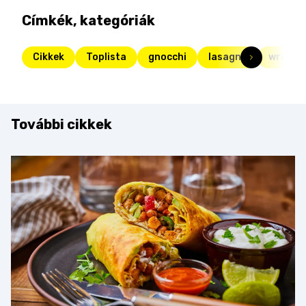
Címkék, kategóriák
Cikkek
Toplista
gnocchi
lasagne
wrap
További cikkek