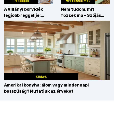
Pékségek
Mit főzzek ma?
A Villányi borvidék
Nem tudom, mit
legjobb reggelije:
főzzek ma – Szójás
kovászos kenyér és
sztori
gourmet pékáruk
Palkonyán
Cikkek
Amerikai konyha: álom vagy mindennapi
bosszúság? Mutatjuk az érveket