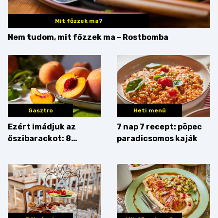
Mit főzzek ma?
Nem tudom, mit főzzek ma – Rostbomba
Gasztro
Heti menü
Ezért imádjuk az
7 nap 7 recept: pöpec
őszibarackot: 8
paradicsomos kaják
nyomós érv, hogy
augusztusban
feltankolj belőle