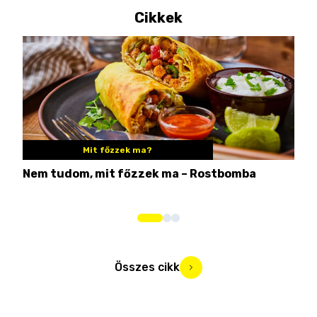
Cikkek
Mit főzzek ma?
Nem tudom, mit főzzek ma – Rostbomba
Ezé
hog
Összes cikk