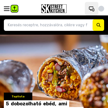
Toplista
5
dobozolható
ebéd,
ami