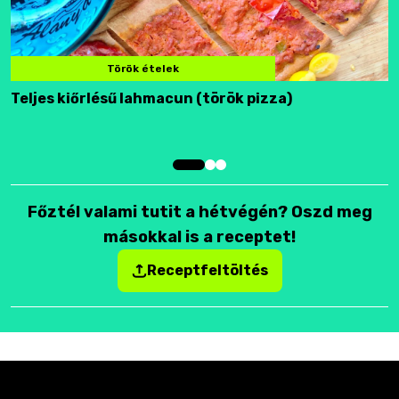
Török ételek
Teljes kiőrlésű lahmacun (török pizza)
F
Főztél valami tutit a hétvégén? Oszd meg
másokkal is a receptet!
Receptfeltöltés