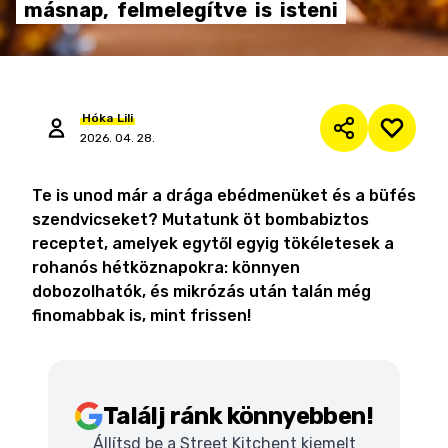
másnap,
felmelegítve
is
isteni
Hóka
Lili
2026. 04. 28.
Te is unod már a drága ebédmenüket és a büfés
szendvicseket? Mutatunk öt bombabiztos
receptet, amelyek egytől egyig tökéletesek a
rohanós hétköznapokra: könnyen
dobozolhatók, és mikrózás után talán még
finomabbak is, mint frissen!
Találj ránk könnyebben!
Állítsd be a Street Kitchent kiemelt