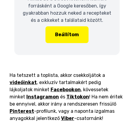
forrásként a Google keresőben, így
gyakrabban hozzuk neked a recepteket
és a cikkeket a találataid között.
Beállítom
Ha tetszett a toplista, akkor csekkoljátok a
videóinkat
, exkluzív tartalmakért pedig
lájkoljatok minket
Facebookon
, kövessetek
minket
Instagramon
és
Tiktokon
! Ha nem éritek
be ennyivel, akkor irány a rendszeresen frissülő
Pinterest
-profilunk, vagy a naponta izgalmas
anyagokkal jelentkező
Viber
-csatornánk!