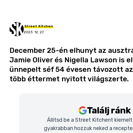
Street
Kitchen
2023. 12. 27.
December 25-én elhunyt az ausztrál 
Jamie Oliver és Nigella Lawson is e
ünnepelt séf 54 évesen távozott az 
több éttermet nyitott világszerte.
Találj rán
Állítsd be a Street Kitchent kiemel
gyakrabban hozzuk neked a recepteke