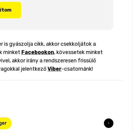
lítom
r is gyászolja cikk, akkor csekkoljátok a
ok minket
Facebookon
, kövessetek minket
ivel, akkor irány a rendszeresen frissülő
yagokkal jelentkező
Viber
-csatornánk!
ger