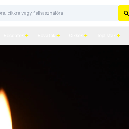
Receptek
Rovatok
Cikkek
Toplisták