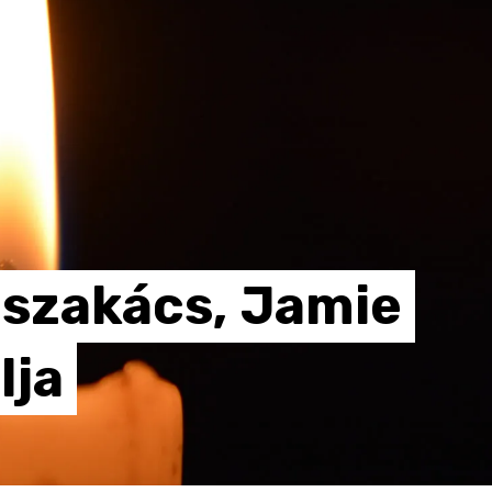
szakács,
Jamie
lja