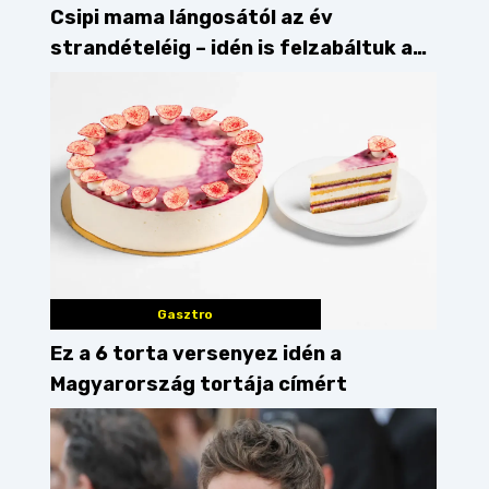
Csipi mama lángosától az év
strandételéig – idén is felzabáltuk a
Balaton déli partját
Gasztro
Ez a 6 torta versenyez idén a
Magyarország tortája címért