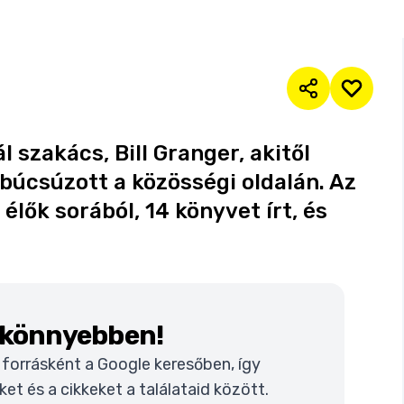
szakács, Bill Granger, akitől
lbúcsúzott a közösségi oldalán. Az
élők sorából, 14 könyvet írt, és
k könnyebben!
t forrásként a Google keresőben, így
t és a cikkeket a találataid között.