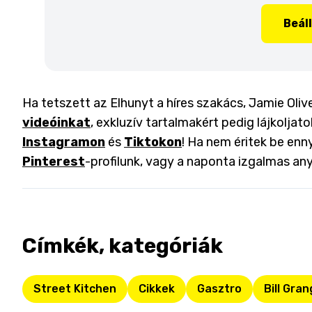
Beál
Ha tetszett az Elhunyt a híres szakács, Jamie Olive
videóinkat
, exkluzív tartalmakért pedig lájkoljat
Instagramon
és
Tiktokon
! Ha nem éritek be enny
Pinterest
-profilunk, vagy a naponta izgalmas an
Címkék, kategóriák
Street Kitchen
Cikkek
Gasztro
Bill Gran