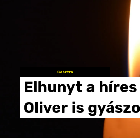
Gasztro
Elhunyt
a
híres
Oliver
is
gyászo