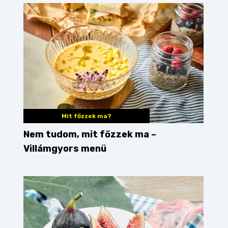
Mit főzzek ma?
Nem tudom, mit főzzek ma –
Villámgyors menü