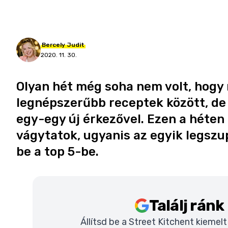
Bercely
Judit
2020. 11. 30.
Olyan hét még soha nem volt, hogy 
legnépszerűbb receptek között, de
egy-egy új érkezővel. Ezen a héten
vágytatok, ugyanis az egyik legsz
be a top 5-be.
Találj rán
Állítsd be a Street Kitchent kiemel