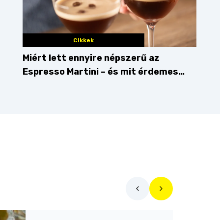
Cikkek
Miért lett ennyire népszerű az
Espresso Martini – és mit érdemes
enni mellé?