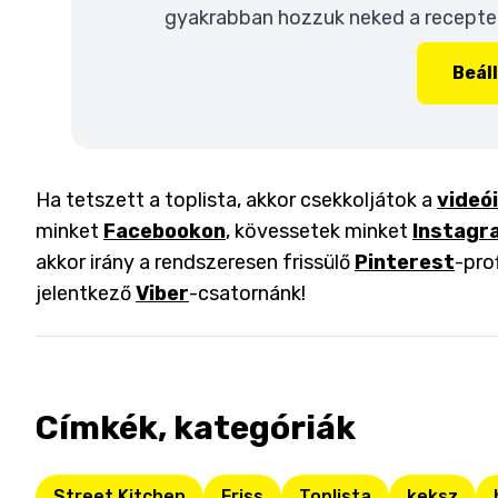
gyakrabban hozzuk neked a recepteke
Beál
Ha tetszett a toplista, akkor csekkoljátok a
videó
minket
Facebookon
, kövessetek minket
Instagr
akkor irány a rendszeresen frissülő
Pinterest
-pro
jelentkező
Viber
-csatornánk!
Címkék, kategóriák
Street Kitchen
Friss
Toplista
keksz