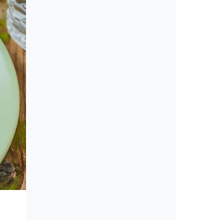
Cikkek
Amerikai konyha: álom vagy min
érveket