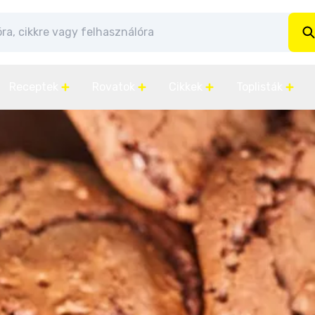
Receptek
Rovatok
Cikkek
Toplisták