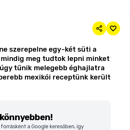
ne szerepelne egy-két süti a
 mindig meg tudtok lepni minket
 úgy tűnik melegebb éghajlatra
uperebb mexikói receptünk került
k könnyebben!
t forrásként a Google keresőben, így