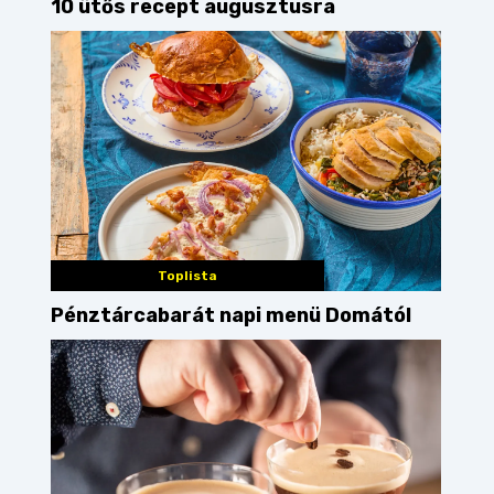
10 ütős recept augusztusra
Toplista
Pénztárcabarát napi menü Domától