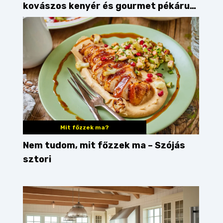
kovászos kenyér és gourmet pékáruk
Palkonyán
Mit főzzek ma?
Nem tudom, mit főzzek ma – Szójás
sztori