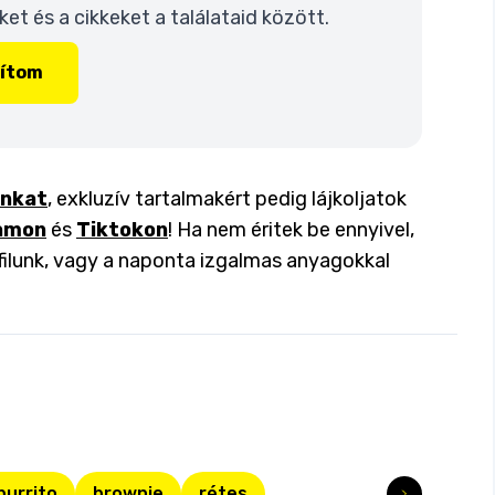
t és a cikkeket a találataid között.
lítom
inkat
, exkluzív tartalmakért pedig lájkoljatok
amon
és
Tiktokon
! Ha nem éritek be ennyivel,
filunk, vagy a naponta izgalmas anyagokkal
burrito
brownie
rétes