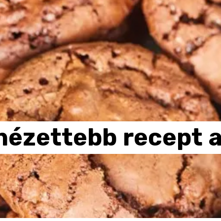
nézettebb
recept