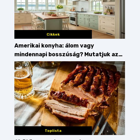
Cikkek
Amerikai konyha: álom vagy
mindennapi bosszúság? Mutatjuk az
érveket
Toplista