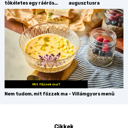
tökéletes egy ráérős
augusztusra
hétvégi ebédhez
Mit főzzek ma?
Nem tudom, mit főzzek ma – Villámgyors menü
Cikkek