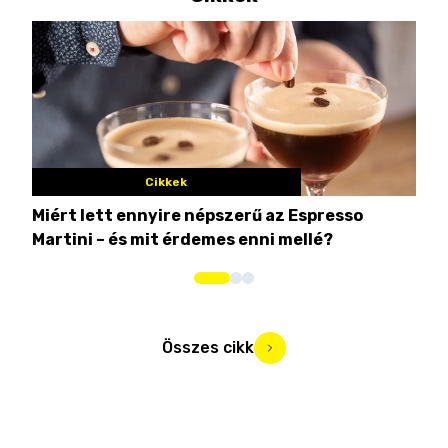
Cikkek
Miért lett ennyire népszerű az Espresso
Nem
Martini – és mit érdemes enni mellé?
men
Összes cikk