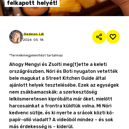
felkapott
helyét!
Gedeon
Lili
2024. 05. 18.
*Termékmegjelenítést tartalmaz
Ahogy Mengyi és Zsolti meg(t)ette a keleti
országrészben, Nóri és Boti nyugaton vetették
bele magukat a Street Kitchen Guide által
ajánlott helyek tesztelésébe. Ezek az egységek
nem zsákbamacskák: a szerkesztőség
lelkiismeretesen kipróbálta már őket, mielőtt
harcosainkat a frontra küldtük volna. Mi Nóri
kedvenc sütije, és ki nyerte a srácok közti kő-
papír-olló viadalt? A videóból mindez – és sok
más érdekesség is – kiderül.