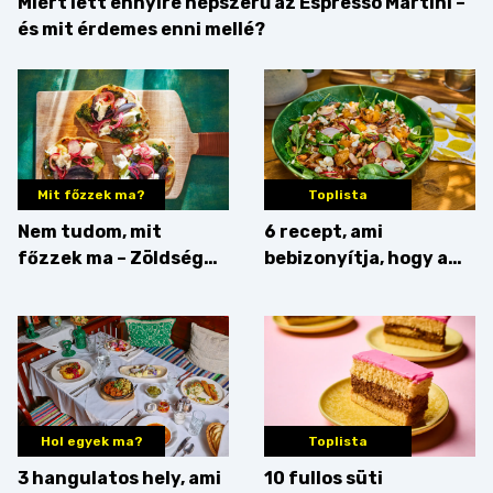
Miért lett ennyire népszerű az Espresso Martini –
és mit érdemes enni mellé?
Mit főzzek ma?
Toplista
Nem tudom, mit
6 recept, ami
főzzek ma – Zöldség
bebizonyítja, hogy a
minden mennyiségben
barack húsok mellé is
zseniális
Hol egyek ma?
Toplista
3 hangulatos hely, ami
10 fullos süti