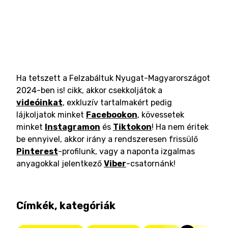
Ha tetszett a Felzabáltuk Nyugat-Magyarországot
2024-ben is! cikk, akkor csekkoljátok a
videóinkat
, exkluzív tartalmakért pedig
lájkoljatok minket
Facebookon
, kövessetek
minket
Instagramon
és
Tiktokon
! Ha nem éritek
be ennyivel, akkor irány a rendszeresen frissülő
Pinterest
-profilunk, vagy a naponta izgalmas
anyagokkal jelentkező
Viber
-csatornánk!
Címkék, kategóriák