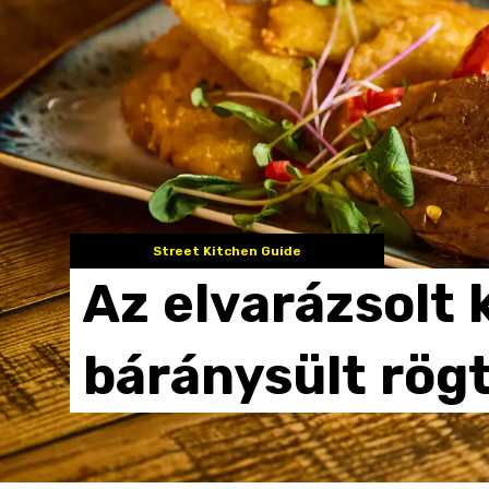
Street Kitchen Guide
Az
elvarázsolt
báránysült
rög