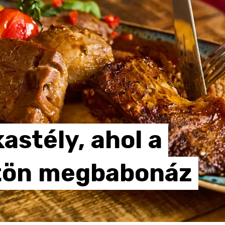
kastély,
ahol
a
tön
megbabonáz