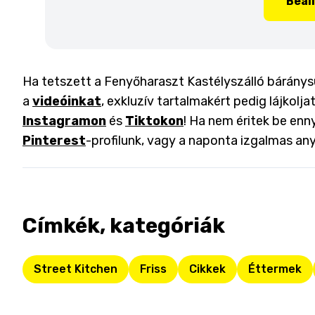
Beál
Ha tetszett a Fenyőharaszt Kastélyszálló báránys
a
videóinkat
, exkluzív tartalmakért pedig lájkolj
Instagramon
és
Tiktokon
! Ha nem éritek be enny
Pinterest
-profilunk, vagy a naponta izgalmas an
Címkék, kategóriák
Street Kitchen
Friss
Cikkek
Éttermek