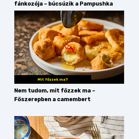
fánkozója – búcsúzik a Pampushka
Mit főzzek ma?
Nem tudom, mit főzzek ma –
Főszerepben a camembert
borjúmáj