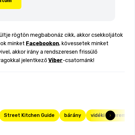
lítom
ültje rögtön megbabonáz cikk, akkor csekkoljátok
atok minket
Facebookon
, kövessetek minket
ivel, akkor irány a rendszeresen frissülő
yagokkal jelentkező
Viber
-csatornánk!
Street Kitchen Guide
bárány
vidéki étterem