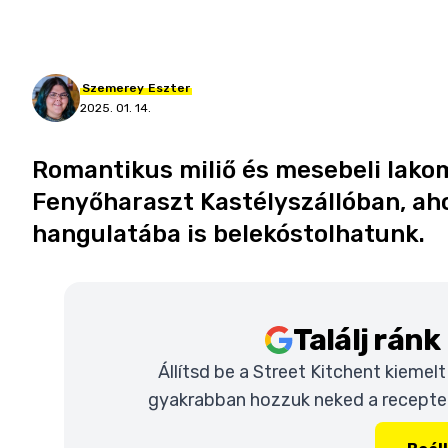
Szemerey
Eszter
2025. 01. 14.
Romantikus miliő és mesebeli lakom
Fenyőharaszt Kastélyszállóban, aho
hangulatába is belekóstolhatunk.
Találj rán
Állítsd be a Street Kitchent kiemel
gyakrabban hozzuk neked a recepteke