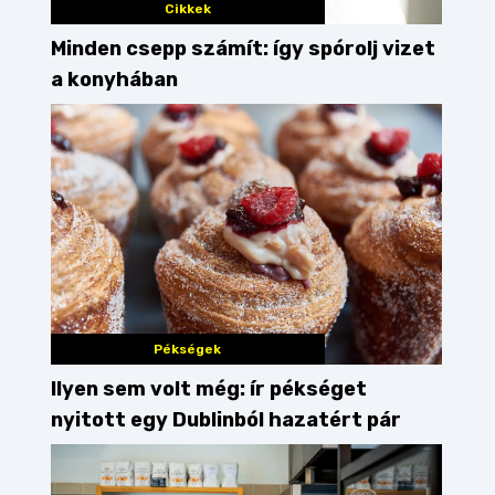
Cikkek
Minden csepp számít: így spórolj vizet
a konyhában
Pékségek
Ilyen sem volt még: ír pékséget
nyitott egy Dublinból hazatért pár