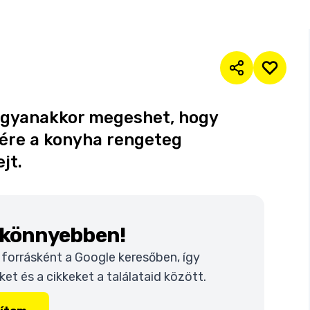
 ugyanakkor megeshet, hogy
sére a konyha rengeteg
jt.
k könnyebben!
t forrásként a Google keresőben, így
t és a cikkeket a találataid között.