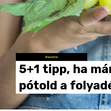
Gasztro
5+1
tipp,
ha
má
pótold
a
folyad