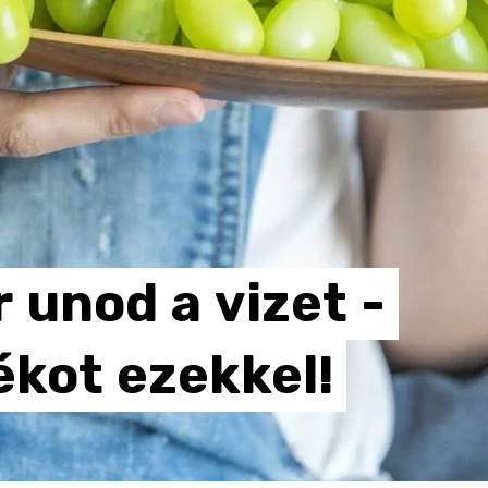
r
unod
a
vizet
-
ékot
ezekkel!