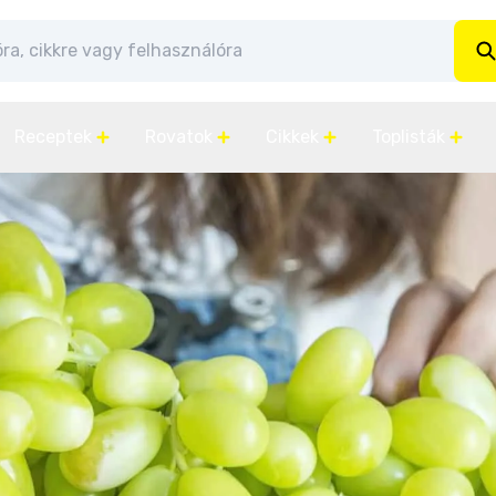
Receptek
Rovatok
Cikkek
Toplisták