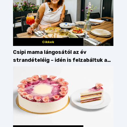
Cikkek
Csipi mama lángosától az év
strandételéig – idén is felzabáltuk a
Balaton déli partját