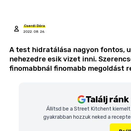
Cserdi
Dóra
2022. 08. 26.
A test hidratálása nagyon fontos,
nehezedre esik vizet inni. Szerenc
finomabbnál finomabb megoldást re
Találj rán
Állítsd be a Street Kitchent kiemel
gyakrabban hozzuk neked a recepteke