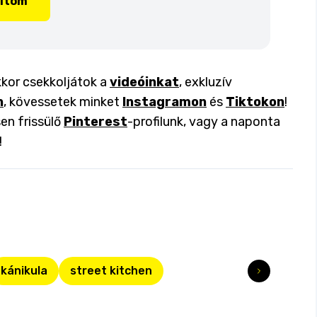
lítom
akkor csekkoljátok a
videóinkat
, exkluzív
n
, kövessetek minket
Instagramon
és
Tiktokon
!
en frissülő
Pinterest
-profilunk, vagy a naponta
!
kánikula
street kitchen