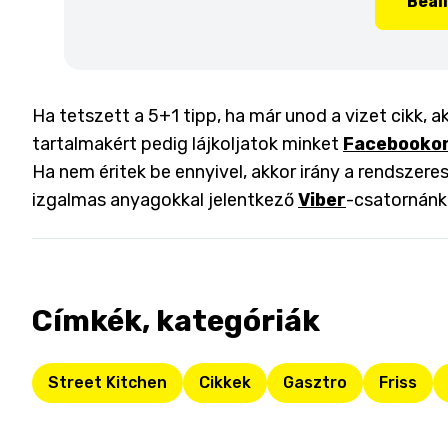
Beál
Ha tetszett a 5+1 tipp, ha már unod a vizet cikk, 
tartalmakért pedig lájkoljatok minket
Facebooko
Ha nem éritek be ennyivel, akkor irány a rendszeres
izgalmas anyagokkal jelentkező
Viber
-csatornánk
Címkék, kategóriák
Street Kitchen
Cikkek
Gasztro
Friss