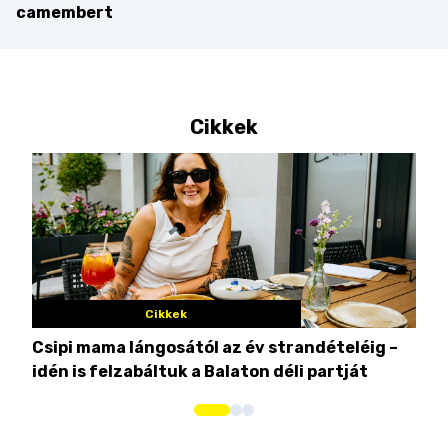
camembert
Cikkek
Cikkek
Csipi mama lángosától az év strandételéig –
Ez 
idén is felzabáltuk a Balaton déli partját
tor