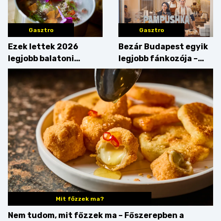
Gasztro
Gasztro
Ezek lettek 2026
Bezár Budapest egyik
legjobb balatoni
legjobb fánkozója –
strandételei –
búcsúzik a Pampushka
végigkóstoltuk a
győzteseket
Mit főzzek ma?
Nem tudom, mit főzzek ma – Főszerepben a