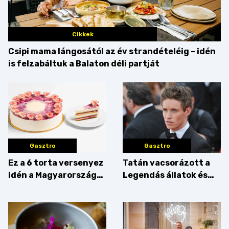
Cikkek
Csipi mama lángosától az év strandételéig – idén
is felzabáltuk a Balaton déli partját
Gasztro
Gasztro
Ez a 6 torta versenyez
Tatán vacsorázott a
idén a Magyarország
Legendás állatok és
tortája címért
megfigyelésük sztárja!