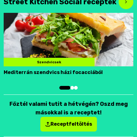
Street Kitchen Social receptek
Szendvicsek
Mediterrán szendvics házi focacciából
F
Főztél valami tutit a hétvégén? Oszd meg
másokkal is a receptet!
Receptfeltöltés