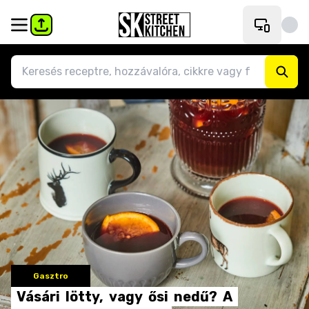
Gasztro
Vásári
lötty,
vagy
ősi
nedű?
A