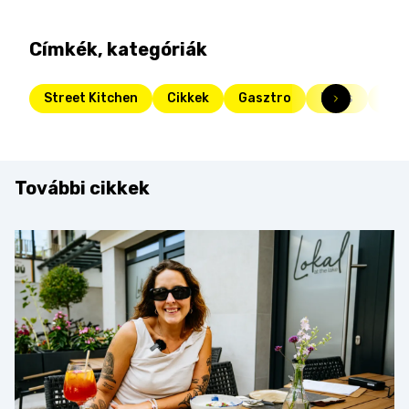
Címkék, kategóriák
Street Kitchen
Cikkek
Gasztro
Friss
kar
További cikkek