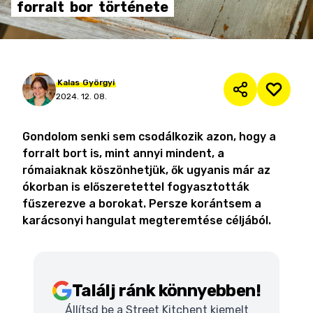
forralt
bor
története
Kalas
Györgyi
2024. 12. 08.
Gondolom senki sem csodálkozik azon, hogy a
forralt bort is, mint annyi mindent, a
rómaiaknak köszönhetjük, ők ugyanis már az
ókorban is előszeretettel fogyasztották
fűszerezve a borokat. Persze korántsem a
karácsonyi hangulat megteremtése céljából.
Találj ránk könnyebben!
Állítsd be a Street Kitchent kiemelt