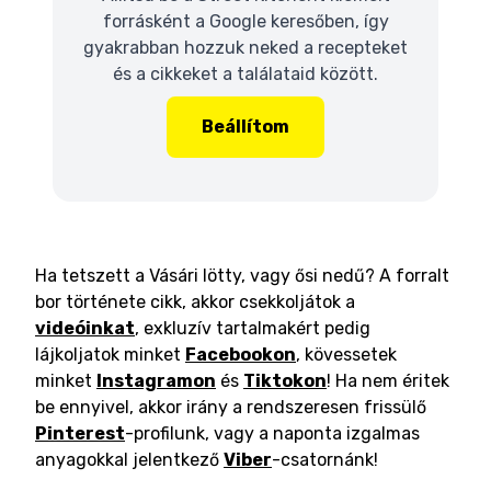
forrásként a Google keresőben, így
gyakrabban hozzuk neked a recepteket
és a cikkeket a találataid között.
Beállítom
Ha tetszett a Vásári lötty, vagy ősi nedű? A forralt
bor története cikk, akkor csekkoljátok a
videóinkat
, exkluzív tartalmakért pedig
lájkoljatok minket
Facebookon
, kövessetek
minket
Instagramon
és
Tiktokon
! Ha nem éritek
be ennyivel, akkor irány a rendszeresen frissülő
Pinterest
-profilunk, vagy a naponta izgalmas
anyagokkal jelentkező
Viber
-csatornánk!