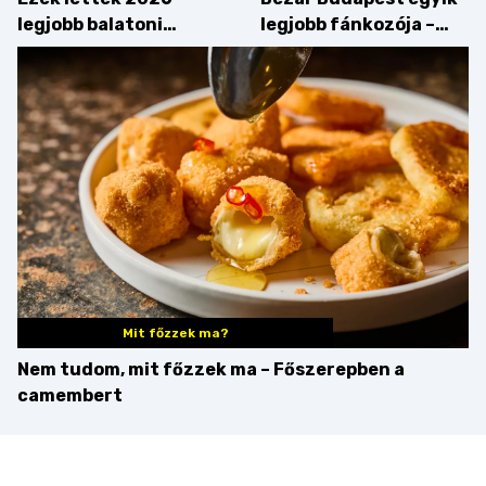
legjobb balatoni
legjobb fánkozója –
strandételei –
búcsúzik a Pampushka
végigkóstoltuk a
győzteseket
Mit főzzek ma?
Nem tudom, mit főzzek ma – Főszerepben a
camembert