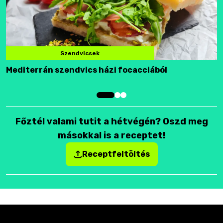
Szendvicsek
Mediterrán szendvics házi focacciából
F
Főztél valami tutit a hétvégén? Oszd meg
másokkal is a receptet!
Receptfeltöltés