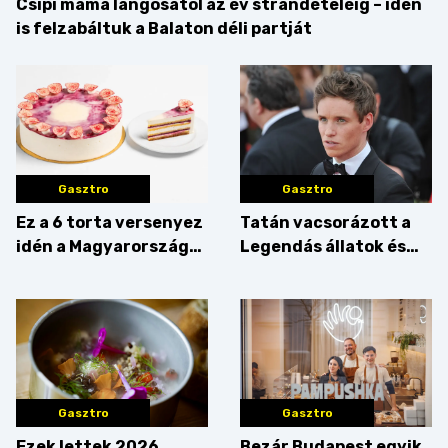
Csipi mama lángosától az év strandételéig – idén
is felzabáltuk a Balaton déli partját
Gasztro
Gasztro
Ez a 6 torta versenyez
Tatán vacsorázott a
idén a Magyarország
Legendás állatok és
tortája címért
megfigyelésük sztárja!
Gasztro
Gasztro
Ezek lettek 2026
Bezár Budapest egyik