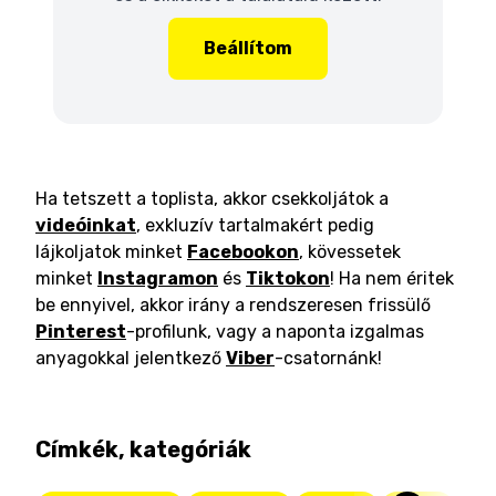
Beállítom
Ha tetszett a toplista, akkor csekkoljátok a
videóinkat
, exkluzív tartalmakért pedig
lájkoljatok minket
Facebookon
, kövessetek
minket
Instagramon
és
Tiktokon
! Ha nem éritek
be ennyivel, akkor irány a rendszeresen frissülő
Pinterest
-profilunk, vagy a naponta izgalmas
anyagokkal jelentkező
Viber
-csatornánk!
Címkék, kategóriák