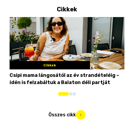
Cikkek
Cikkek
Csipi mama lángosától az év strandételéig –
Ez 
idén is felzabáltuk a Balaton déli partját
tor
Összes cikk