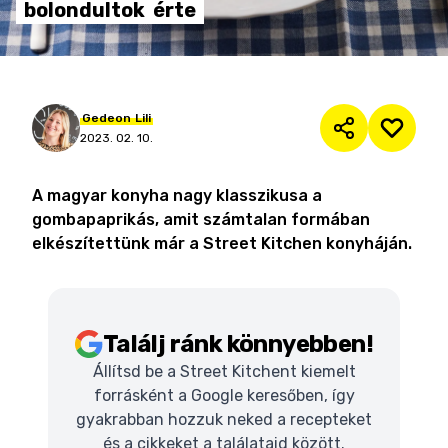
bolondultok
érte
Gedeon
Lili
2023. 02. 10.
A magyar konyha nagy klasszikusa a
gombapaprikás, amit számtalan formában
elkészítettünk már a Street Kitchen konyháján.
Találj ránk könnyebben!
Állítsd be a Street Kitchent kiemelt
forrásként a Google keresőben, így
gyakrabban hozzuk neked a recepteket
és a cikkeket a találataid között.