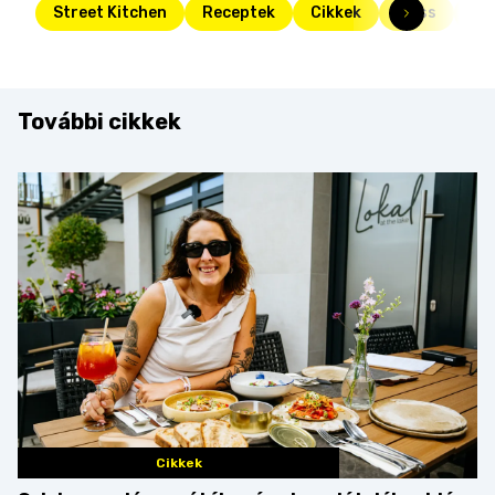
Street Kitchen
Receptek
Cikkek
Friss
To
További cikkek
Cikkek