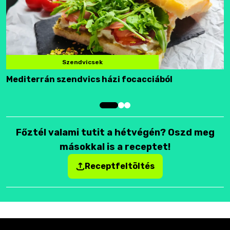
Szendvicsek
Mediterrán szendvics házi focacciából
F
Főztél valami tutit a hétvégén? Oszd meg
másokkal is a receptet!
Receptfeltöltés