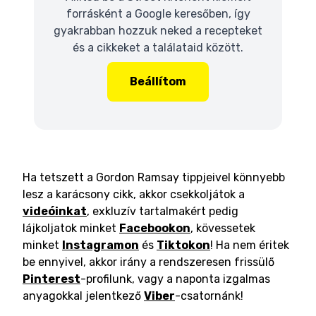
forrásként a Google keresőben, így
gyakrabban hozzuk neked a recepteket
és a cikkeket a találataid között.
Beállítom
Ha tetszett a Gordon Ramsay tippjeivel könnyebb
lesz a karácsony cikk, akkor csekkoljátok a
videóinkat
, exkluzív tartalmakért pedig
lájkoljatok minket
Facebookon
, kövessetek
minket
Instagramon
és
Tiktokon
! Ha nem éritek
be ennyivel, akkor irány a rendszeresen frissülő
Pinterest
-profilunk, vagy a naponta izgalmas
anyagokkal jelentkező
Viber
-csatornánk!