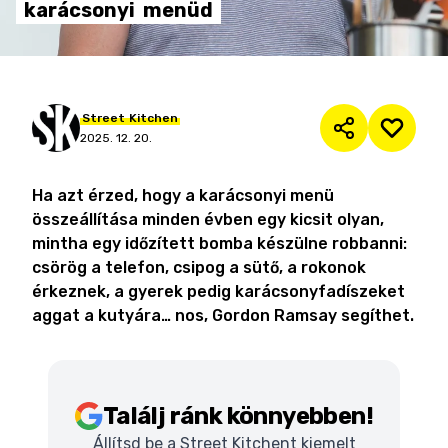
karácsonyi
menüd
Street
Kitchen
2025. 12. 20.
Ha azt érzed, hogy a karácsonyi menü
összeállítása minden évben egy kicsit olyan,
mintha egy időzített bomba készülne robbanni:
csörög a telefon, csipog a sütő, a rokonok
érkeznek, a gyerek pedig karácsonyfadíszeket
aggat a kutyára… nos, Gordon Ramsay segíthet.
Találj ránk könnyebben!
Állítsd be a Street Kitchent kiemelt