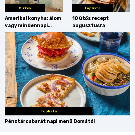
Cikkek
Toplista
Amerikai konyha: álom
10 ütős recept
vagy mindennapi
augusztusra
bosszúság? Mutatjuk
az érveket
Toplista
Pénztárcabarát napi menü Domától