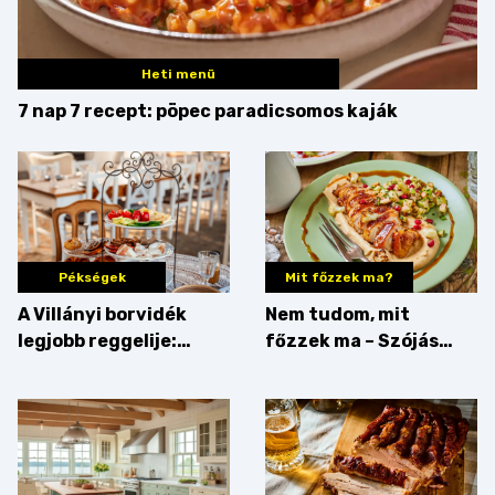
Heti menü
7 nap 7 recept: pöpec paradicsomos kaják
Pékségek
Mit főzzek ma?
A Villányi borvidék
Nem tudom, mit
legjobb reggelije:
főzzek ma – Szójás
kovászos kenyér és
sztori
gourmet pékáruk
Palkonyán