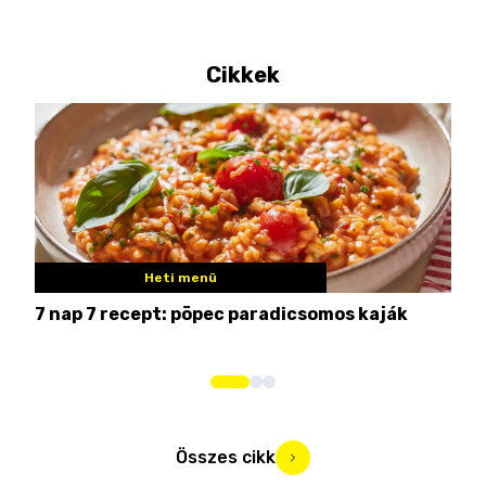
Cikkek
Heti menü
7 nap 7 recept: pöpec paradicsomos kaják
Nem
Összes cikk