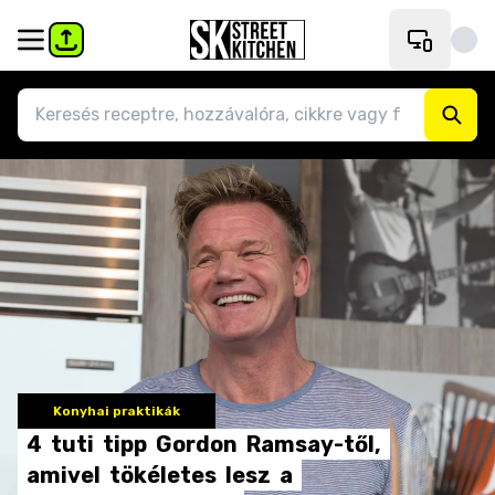
Konyhai praktikák
4
tuti
tipp
Gordon
Ramsay-től,
amivel
tökéletes
lesz
a